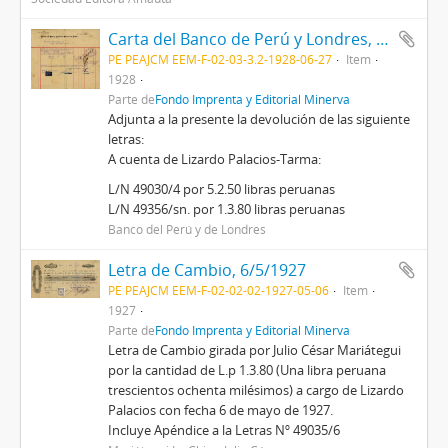
Carta del Banco de Perú y Londres, 27/6/1928
PE PEAJCM EEM-F-02-03-3.2-1928-06-27
Item
1928
Parte de
Fondo Imprenta y Editorial Minerva
Adjunta a la presente la devolución de las siguiente
letras:
A cuenta de Lizardo Palacios-Tarma:
L/N 49030/4 por 5.2.50 libras peruanas
L/N 49356/sn. por 1.3.80 libras peruanas
Banco del Perú y de Londres
Letra de Cambio, 6/5/1927
PE PEAJCM EEM-F-02-02-02-1927-05-06
Item
1927
Parte de
Fondo Imprenta y Editorial Minerva
Letra de Cambio girada por Julio César Mariátegui
por la cantidad de L.p 1.3.80 (Una libra peruana
trescientos ochenta milésimos) a cargo de Lizardo
Palacios con fecha 6 de mayo de 1927.
Incluye Apéndice a la Letras Nº 49035/6