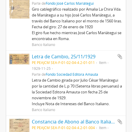
Parte de
Fondo José Carlos Mariátegui
Giro cablegráfico realizado por Amalia La Chira Vda.
de Mariátegui a su hijo José Carlos Mariátegui, a
través del Banco Italiano por el monto de 1560 liras.
Fecha del giro: 27 de enero de 1920
El giro fue hecho mientras José Carlos Mariátegui se
encontraba en Roma.
Banco Italiano
Letra de Cambio, 25/11/1929
PE PEAJCM SEA-F-01-02-04-4.2-01-011
Item
1929-11-25
Parte de
Fondo Sociedad Editora Amauta
Letra de Cambio girada por Julio César Mariátegui
por la cantidad de L.p 70 (Setenta libras peruanas) a
la Sociedad Editora Amauta con fecha 25 de
noviembre de 1929.
Incluye Nota de Intereses del Banco Italiano.
Banco Italiano
Constancia de Abono al Banco Italiano de Lima, 18/1/1930
PE PEAJCM SEA-F-01-02-04-4.2-01-004
Item