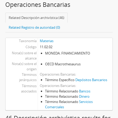
Operaciones Bancarias
Related Descripción archivística (46)
Related Registro de autoridad (0)
Taxonomía
Materias
Código
11.02.02
Nota(s) sobre el
MONEDA. FINANCIAMIENTO
alcance
Nota(s) sobre el
OECD Macrothesaurus
origen
Operaciones Bancarias
Términos
jerárquicos
Término Específico
Depósitos Bancarios
Operaciones Bancarias
Términos
asociados
Término Relacionado
Bancos
Término Relacionado
Dinero
Término Relacionado
Servicios
Comerciales