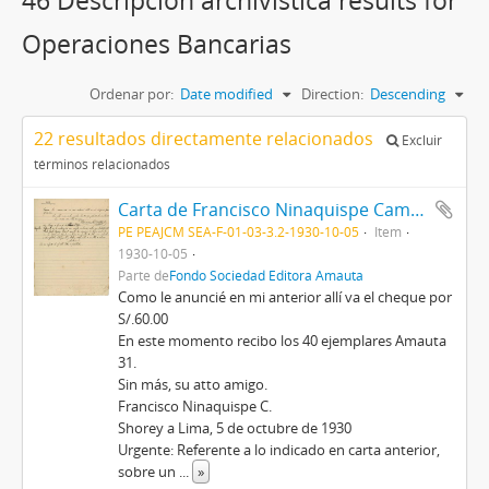
46 Descripción archivística results for
Operaciones Bancarias
Ordenar por:
Date modified
Direction:
Descending
22 resultados directamente relacionados
Excluir
términos relacionados
Carta de Francisco Ninaquispe Campos, 5/10/1930
PE PEAJCM SEA-F-01-03-3.2-1930-10-05
Item
1930-10-05
Parte de
Fondo Sociedad Editora Amauta
Como le anuncié en mi anterior allí va el cheque por
S/.60.00
En este momento recibo los 40 ejemplares Amauta
31.
Sin más, su atto amigo.
Francisco Ninaquispe C.
Shorey a Lima, 5 de octubre de 1930
Urgente: Referente a lo indicado en carta anterior,
sobre un
...
»