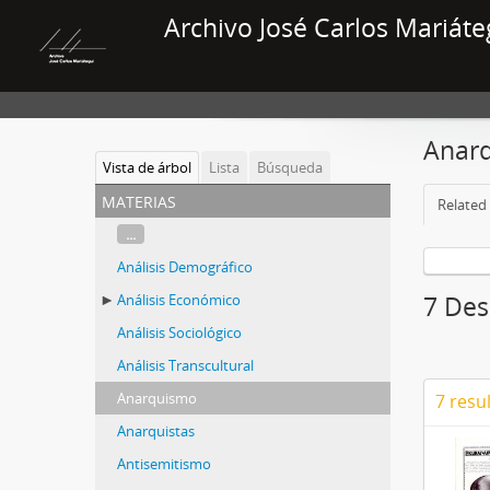
Archivo José Carlos Mariáte
Anar
Vista de árbol
Lista
Búsqueda
materias
Related 
...
Análisis Demográfico
Análisis Económico
7 Des
Análisis Sociológico
Análisis Transcultural
Anarquismo
7 resu
Anarquistas
Antisemitismo