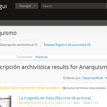
gui
Navegar
quismo
Descripción archivística (7)
Related Registro de autoridad (0)
Taxonomía
Materias
cripción archivística results for Anarquis
Ordenar por:
Date modified
ltados directamente relacionados
Excluir términos relacionados
La tragedia de Italia [Recorte de prensa]
PE PEAJCM JCM-F-03-3-3.3-1926-11-13
Item
1926-11-13