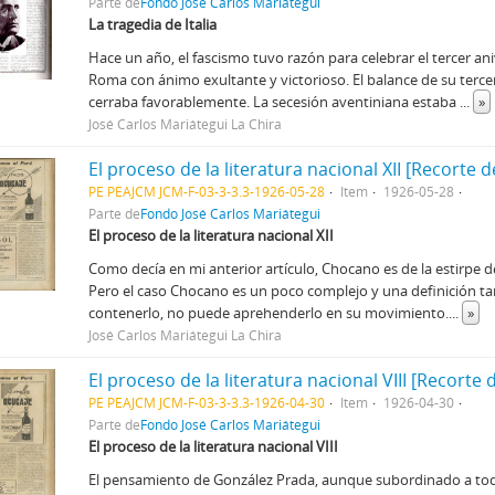
Parte de
Fondo José Carlos Mariátegui
La tragedia de Italia
Hace un año, el fascismo tuvo razón para celebrar el tercer an
Roma con ánimo exultante y victorioso. El balance de su terce
cerraba favorablemente. La secesión aventiniana estaba
...
»
José Carlos Mariátegui La Chira
El proceso de la literatura nacional XII [Recorte 
PE PEAJCM JCM-F-03-3-3.3-1926-05-28
Item
1926-05-28
Parte de
Fondo José Carlos Mariátegui
El proceso de la literatura nacional XII
Como decía en mi anterior artículo, Chocano es de la estirpe d
Pero el caso Chocano es un poco complejo y una definición t
contenerlo, no puede aprehenderlo en su movimiento.
...
»
José Carlos Mariátegui La Chira
El proceso de la literatura nacional VIII [Recorte
PE PEAJCM JCM-F-03-3-3.3-1926-04-30
Item
1926-04-30
Parte de
Fondo José Carlos Mariátegui
El proceso de la literatura nacional VIII
El pensamiento de González Prada, aunque subordinado a tod