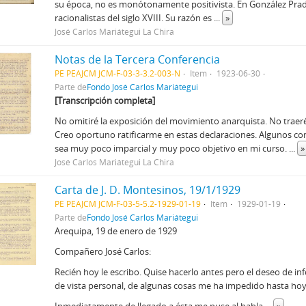
su época, no es monótonamente positivista. En González Prada
racionalistas del siglo XVIII. Su razón es
...
»
José Carlos Mariátegui La Chira
Notas de la Tercera Conferencia
PE PEAJCM JCM-F-03-3-3.2-003-N
Item
1923-06-30
Parte de
Fondo José Carlos Mariátegui
[Transcripción completa]
No omitiré la exposición del movimiento anarquista. No traeré
Creo oportuno ratificarme en estas declaraciones. Algunos 
sea muy poco imparcial y muy poco objetivo en mi curso.
...
»
José Carlos Mariátegui La Chira
Carta de J. D. Montesinos, 19/1/1929
PE PEAJCM JCM-F-03-5-5.2-1929-01-19
Item
1929-01-19
Parte de
Fondo José Carlos Mariátegui
Arequipa, 19 de enero de 1929
Compañero José Carlos:
Recién hoy le escribo. Quise hacerlo antes pero el deseo de i
de vista personal, de algunas cosas me ha impedido hasta hoy