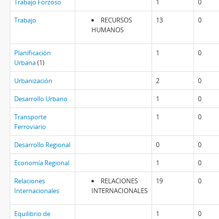
Trabajo Forzoso
1
0
Trabajo
RECURSOS
13
0
HUMANOS
Planificación
1
0
Urbana
(1)
Urbanización
2
0
Desarrollo Urbano
1
0
Transporte
1
0
Ferroviario
Desarrollo Regional
0
0
Economía Regional
1
0
Relaciones
RELACIONES
19
0
Internacionales
INTERNACIONALES
Equilibrio de
1
0