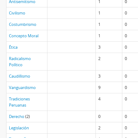
Antisemitismo
1
0
Civilismo
1
0
Costumbrismo
1
0
Concepto Moral
1
0
Ética
3
0
Radicalismo
2
0
Político
Caudillismo
3
0
Vanguardismo
9
0
Tradiciones
4
0
Peruanas
Derecho
(2)
0
0
Legislación
2
0