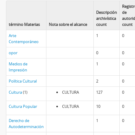
Registr
Descripción
de
archivística
autori
término Materias
Nota sobre el alcance
count
count
Arte
1
0
Contemporáneo
opor
0
0
Medios de
1
0
Impresión
Política Cultural
2
0
Cultura
(1)
CULTURA
127
0
Cultura Popular
CULTURA
10
0
Derecho de
1
0
Autodeterminación