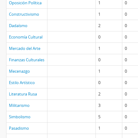
Oposición Política
1
0
Constructivismo
1
0
Dadaísmo
2
0
Economía Cultural
0
0
Mercado del Arte
1
0
Finanzas Culturales
0
0
Mecenazgo
1
0
Estilo Artístico
0
0
Literatura Rusa
2
0
Militarismo
3
0
Simbolismo
5
0
Pasadismo
1
0