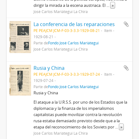
dirigir la mirada a la escena austriaca. El
...
»
José Carlos Mariátegui La Chira
La conferencia de las reparaciones
PE PEAJCM JCM-F-03-3-3.3-1929-08-21
Item
1929-08-21
Parte de
Fondo José Carlos Mariátegui
José Carlos Mariátegui La Chira
Rusia y China
PE PEAJCM JCM-F-03-3-3.3-1929-07-24
Item
1929-07-24
Parte de
Fondo José Carlos Mariátegui
Rusia y China
El ataque a la U.R.S.S. por uno de los Estados que la
diplomacia y la finanza de los imperialismos
capitalistas puede movilizar contra la revolución
rusa estaba demasiado previsto desde que a la
etapa del reconocimiento de los Soviets por
...
»
José Carlos Mariátegui La Chira