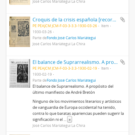
José Carlos Mariátegui La Chira
Croquis de la crisis española [recorte de prensa]
PE PEAJCM JCM-F-03-3-3.3-1930-03-26
Item
1930-03-26
Parte de
Fondo José Carlos Mariátegui
José Carlos Mariátegui La Chira
El balance de Suprarrealismo. A propósito del último manifiesto de André Bretón [Recorte de prensa]
PE PEAJCM JCM-F-03-3-3.3-1930-02-19
Item
1930-02-19
Parte de
Fondo José Carlos Mariátegui
El balance de Suprarrealismo. A propósito del
último manifiesto de André Bretón
Ninguno de los movimientos literarios y artísticos
de vanguardia de Europa occidental ha tenido,
contra lo que baratas apariencias pueden sugerir la
significación ni el
...
»
José Carlos Mariátegui La Chira