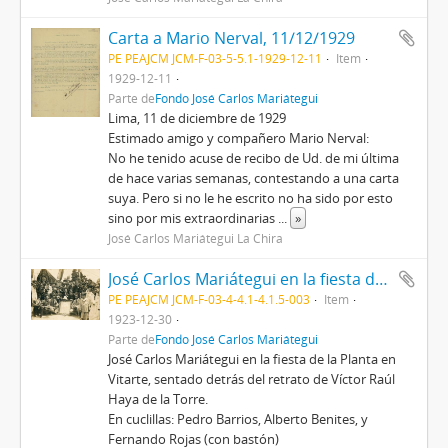
Carta a Mario Nerval, 11/12/1929
PE PEAJCM JCM-F-03-5-5.1-1929-12-11
Item
1929-12-11
Parte de
Fondo José Carlos Mariátegui
Lima, 11 de diciembre de 1929
Estimado amigo y compañero Mario Nerval:
No he tenido acuse de recibo de Ud. de mi última
de hace varias semanas, contestando a una carta
suya. Pero si no le he escrito no ha sido por esto
sino por mis extraordinarias
...
»
José Carlos Mariátegui La Chira
José Carlos Mariátegui en la fiesta de la Planta de Vitarte
PE PEAJCM JCM-F-03-4-4.1-4.1.5-003
Item
1923-12-30
Parte de
Fondo José Carlos Mariátegui
José Carlos Mariátegui en la fiesta de la Planta en
Vitarte, sentado detrás del retrato de Víctor Raúl
Haya de la Torre.
En cuclillas: Pedro Barrios, Alberto Benites, y
Fernando Rojas (con bastón)