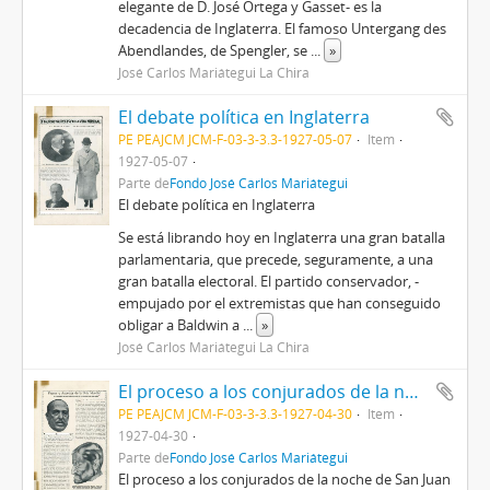
elegante de D. José Ortega y Gasset- es la
decadencia de Inglaterra. El famoso Untergang des
Abendlandes, de Spengler, se
...
»
José Carlos Mariátegui La Chira
El debate política en Inglaterra
PE PEAJCM JCM-F-03-3-3.3-1927-05-07
Item
1927-05-07
Parte de
Fondo José Carlos Mariátegui
El debate política en Inglaterra
Se está librando hoy en Inglaterra una gran batalla
parlamentaria, que precede, seguramente, a una
gran batalla electoral. El partido conservador, -
empujado por el extremistas que han conseguido
obligar a Baldwin a
...
»
José Carlos Mariátegui La Chira
El proceso a los conjurados de la noche de San Juan
PE PEAJCM JCM-F-03-3-3.3-1927-04-30
Item
1927-04-30
Parte de
Fondo José Carlos Mariátegui
El proceso a los conjurados de la noche de San Juan