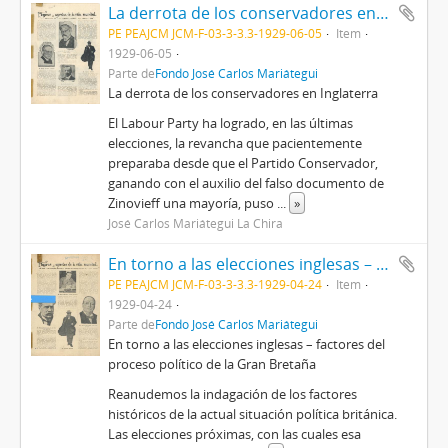
La derrota de los conservadores en Inglaterra [Recorte de prensa]
PE PEAJCM JCM-F-03-3-3.3-1929-06-05
Item
1929-06-05
Parte de
Fondo José Carlos Mariátegui
La derrota de los conservadores en Inglaterra
El Labour Party ha logrado, en las últimas
elecciones, la revancha que pacientemente
preparaba desde que el Partido Conservador,
ganando con el auxilio del falso documento de
Zinovieff una mayoría, puso
...
»
José Carlos Mariátegui La Chira
En torno a las elecciones inglesas – factores del proceso político de la Gran Bretaña [Recorte de prensa]
PE PEAJCM JCM-F-03-3-3.3-1929-04-24
Item
1929-04-24
Parte de
Fondo José Carlos Mariátegui
En torno a las elecciones inglesas – factores del
proceso político de la Gran Bretaña
Reanudemos la indagación de los factores
históricos de la actual situación política británica.
Las elecciones próximas, con las cuales esa