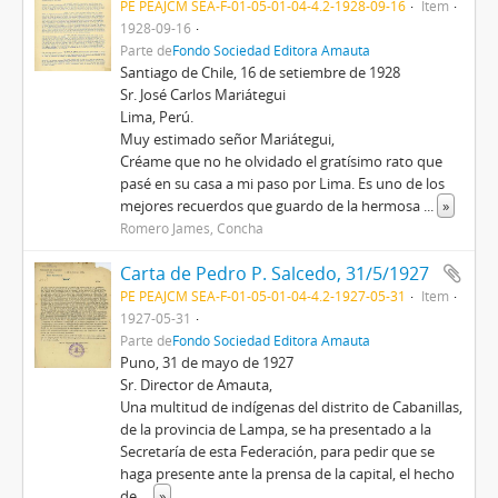
PE PEAJCM SEA-F-01-05-01-04-4.2-1928-09-16
Item
1928-09-16
Parte de
Fondo Sociedad Editora Amauta
Santiago de Chile, 16 de setiembre de 1928
Sr. José Carlos Mariátegui
Lima, Perú.
Muy estimado señor Mariátegui,
Créame que no he olvidado el gratísimo rato que
pasé en su casa a mi paso por Lima. Es uno de los
mejores recuerdos que guardo de la hermosa
...
»
Romero James, Concha
Carta de Pedro P. Salcedo, 31/5/1927
PE PEAJCM SEA-F-01-05-01-04-4.2-1927-05-31
Item
1927-05-31
Parte de
Fondo Sociedad Editora Amauta
Puno, 31 de mayo de 1927
Sr. Director de Amauta,
Una multitud de indígenas del distrito de Cabanillas,
de la provincia de Lampa, se ha presentado a la
Secretaría de esta Federación, para pedir que se
haga presente ante la prensa de la capital, el hecho
de
...
»