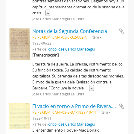
por tres semanas de vacaciones. Llegamos hoy a un
capítulo intensamente dramático de la historia de la
crisis
...
»
José Carlos Mariátegui La Chira
Notas de la Segunda Conferencia
PE PEAJCM JCM-F-03-3-3.2-002-N
Item
1923-06-22
Parte de
Fondo José Carlos Mariátegui
[Transcripción]
Literatura de guerra. La prensa, instrumento bélico.
Su función tóxica. Su calidad de instrumento
capitalista. Su carencia de altas direcciones morales.
El mito de la guerra dela Civilización contra la
Barbarie. "Concluye la novela;
...
»
José Carlos Mariátegui La Chira
El vacío en torno a Primo de Rivera. El entendimiento Hoover-Mac Donald. Política argentina
PE PEAJCM JCM-F-03-3-3.1-1929-10-11
Item
1929-10-11
Parte de
Fondo José Carlos Mariátegui
El entendimiento Hoover-Mac Donald.