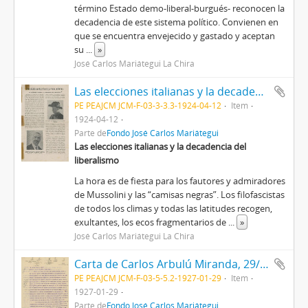
término Estado demo-liberal-burgués- reconocen la
decadencia de este sistema político. Convienen en
que se encuentra envejecido y gastado y aceptan
su
...
»
José Carlos Mariátegui La Chira
Las elecciones italianas y la decadencia del liberalismo
PE PEAJCM JCM-F-03-3-3.3-1924-04-12
Item
1924-04-12
Parte de
Fondo José Carlos Mariátegui
Las elecciones italianas y la decadencia del
liberalismo
La hora es de fiesta para los fautores y admiradores
de Mussolini y las “camisas negras”. Los filofascistas
de todos los climas y todas las latitudes recogen,
exultantes, los ecos fragmentarios de
...
»
José Carlos Mariátegui La Chira
Carta de Carlos Arbulú Miranda, 29/1/1927
PE PEAJCM JCM-F-03-5-5.2-1927-01-29
Item
1927-01-29
Parte de
Fondo José Carlos Mariátegui