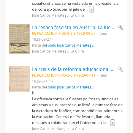
social-cristianos, se ha instalado en la presidencia
del consejo Schober, el jefe de
...
»
José Carlos Mariátegui La Chira
La resaca fascista en Austria. La lucha eleccionaria en México [Recorte de prensa]
PE PEAJCM JCM-F-03-3-3.3-1929-09-27
Item
1929-09-27
Parte de
Fondo José Carlos Mariátegui
José Carlos Mariátegui La Chira
La crisis de la reforma educacional en Chile II [Manuscrito]
PE PEAJCM JCM-F-03-3-3.1-1929-01-11
Item
1929-01-11
Parte de
Fondo José Carlos Mariátegui
II.
La ofensiva contra la fuerzas políticas y sindicales
adversas a sus intentos que llenó la primera fase de
la dictadura de Ibáñez, comprendió naturalmente a
la Asociación General de Profesores, llamada
después a colaborar con el Gobierno en la
...
»
José Carlos Mariátegui La Chira