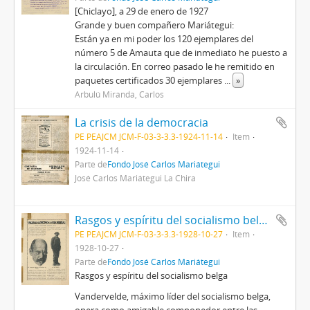
[Chiclayo], a 29 de enero de 1927
Grande y buen compañero Mariátegui:
Están ya en mi poder los 120 ejemplares del
número 5 de Amauta que de inmediato he puesto a
la circulación. En correo pasado le he remitido en
paquetes certificados 30 ejemplares
...
»
Arbulú Miranda, Carlos
La crisis de la democracia
PE PEAJCM JCM-F-03-3-3.3-1924-11-14
Item
1924-11-14
Parte de
Fondo José Carlos Mariátegui
José Carlos Mariátegui La Chira
Rasgos y espíritu del socialismo belga [Recorte de prensa]
PE PEAJCM JCM-F-03-3-3.3-1928-10-27
Item
1928-10-27
Parte de
Fondo José Carlos Mariátegui
Rasgos y espíritu del socialismo belga
Vandervelde, máximo líder del socialismo belga,