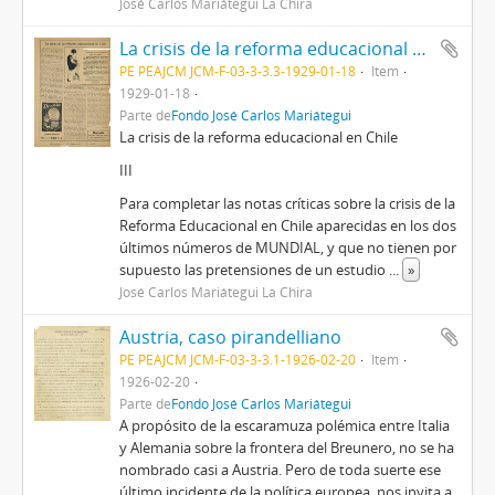
José Carlos Mariátegui La Chira
La crisis de la reforma educacional en Chile [Recorte de prensa]
PE PEAJCM JCM-F-03-3-3.3-1929-01-18
Item
1929-01-18
Parte de
Fondo José Carlos Mariátegui
La crisis de la reforma educacional en Chile
III
Para completar las notas críticas sobre la crisis de la
Reforma Educacional en Chile aparecidas en los dos
últimos números de MUNDIAL, y que no tienen por
supuesto las pretensiones de un estudio
...
»
José Carlos Mariátegui La Chira
Austria, caso pirandelliano
PE PEAJCM JCM-F-03-3-3.1-1926-02-20
Item
1926-02-20
Parte de
Fondo José Carlos Mariátegui
A propósito de la escaramuza polémica entre Italia
y Alemania sobre la frontera del Breunero, no se ha
nombrado casi a Austria. Pero de toda suerte ese
último incidente de la política europea, nos invita a