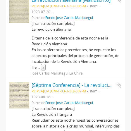
La revolución alemana [Manuscrito]
PE PEAJCM JCM-F-03-3-3.2-006-M
Item
1923-07-20
Parte de
Fondo José Carlos Mariátegui
[Transcripción completa]
La revolución alemana
El tema de la conferencia de esta noche es la
Revolución Alemana.
En las conferencias precedentes, he expuesto los
aspectos principales del proceso de generación, de
incubación de la Revolución Alemana.
He
...
»
José Carlos Mariátegui La Chira
[Séptima Conferencia] - La revolución húngara
PE PEAJCM JCM-F-03-3-3.2-007-M
Item
1923-08-18
Parte de
Fondo José Carlos Mariátegui
[Transcripción completa]
La Revolución Húngara
Reanudamos esta noche nuestras conversaciones
sobre la historia de la crisis mundial, interrumpidas