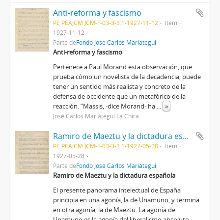
Anti-reforma y fascismo
PE PEAJCM JCM-F-03-3-3.1-1927-11-12
Item
1927-11-12
Parte de
Fondo José Carlos Mariátegui
Anti-reforma y fascismo
Pertenece a Paul Morand esta observación, que
prueba cómo un novelista de la decadencia, puede
tener un sentido más realista y concreto de la
defensa de occidente que un metafórico de la
reacción. “Massis, -dice Morand- ha
...
»
José Carlos Mariátegui La Chira
Ramiro de Maeztu y la dictadura española
PE PEAJCM JCM-F-03-3-3.1-1927-05-28
Item
1927-05-28
Parte de
Fondo José Carlos Mariátegui
Ramiro de Maeztu y la dictadura española
El presente panorama intelectual de España
principia en una agonía, la de Unamuno, y termina
en otra agonía, la de Maeztu. La agonía de
Unamuno es la agonía del liberalismo absoluto,