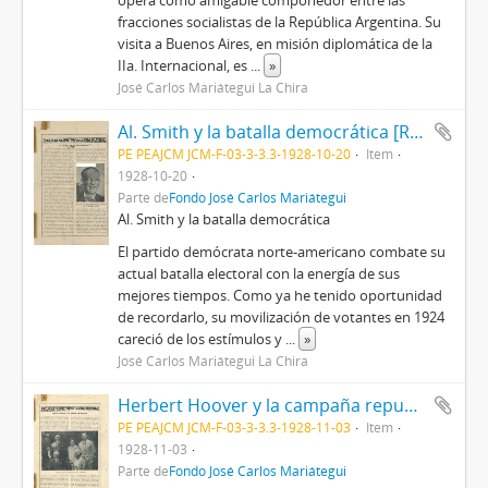
opera como amigable componedor entre las
fracciones socialistas de la República Argentina. Su
visita a Buenos Aires, en misión diplomática de la
IIa. Internacional, es
...
»
José Carlos Mariátegui La Chira
Al. Smith y la batalla democrática [Recorte de prensa]
PE PEAJCM JCM-F-03-3-3.3-1928-10-20
Item
1928-10-20
Parte de
Fondo José Carlos Mariátegui
Al. Smith y la batalla democrática
El partido demócrata norte-americano combate su
actual batalla electoral con la energía de sus
mejores tiempos. Como ya he tenido oportunidad
de recordarlo, su movilización de votantes en 1924
careció de los estímulos y
...
»
José Carlos Mariátegui La Chira
Herbert Hoover y la campaña republicana [Recorte de prensa]
PE PEAJCM JCM-F-03-3-3.3-1928-11-03
Item
1928-11-03
Parte de
Fondo José Carlos Mariátegui