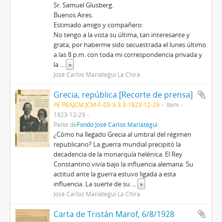
Sr. Samuel Glusberg.
Buenos Aires.
Estimado amigo y compañero:
No tengo a la vista su última, tan interesante y
grata, por haberme sido secuestrada el lunes último
a las 8 p.m. con toda mi correspondencia privada y
la
...
»
José Carlos Mariátegui La Chira
Grecia, república [Recorte de prensa]
PE PEAJCM JCM-F-03-3-3.3-1923-12-29
Item
1923-12-29
Parte de
Fondo José Carlos Mariátegui
¿Cómo ha llegado Grecia al umbral del régimen
republicano? La guerra mundial precipitó la
decadencia de la monarquía helénica. El Rey
Constantino vivía bajo la influencia alemana. Su
actitud ante la guerra estuvo ligada a esta
influencia. La suerte de su
...
»
José Carlos Mariátegui La Chira
Carta de Tristán Marof, 6/8/1928