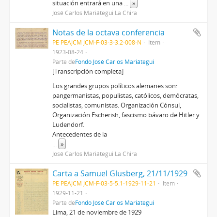
situación entrará en una
...
»
José Carlos Mariátegui La Chira
Notas de la octava conferencia
PE PEAJCM JCM-F-03-3-3.2-008-N
Item
1923-08-24
Parte de
Fondo José Carlos Mariátegui
[Transcripción completa]
Los grandes grupos políticos alemanes son:
pangermanistas, populistas, católicos, demócratas,
socialistas, comunistas. Organización Cónsul,
Organización Escherish, fascismo bávaro de Hitler y
Ludendorf.
Antecedentes de la
...
»
José Carlos Mariátegui La Chira
Carta a Samuel Glusberg, 21/11/1929
PE PEAJCM JCM-F-03-5-5.1-1929-11-21
Item
1929-11-21
Parte de
Fondo José Carlos Mariátegui
Lima, 21 de noviembre de 1929