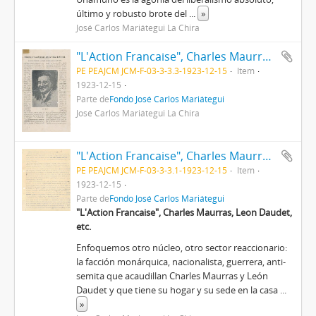
último y robusto brote del
...
»
José Carlos Mariátegui La Chira
"L'Action Francaise", Charles Maurras, Leon Daudet, etc
PE PEAJCM JCM-F-03-3-3.3-1923-12-15
Item
1923-12-15
Parte de
Fondo José Carlos Mariátegui
José Carlos Mariátegui La Chira
"L'Action Francaise", Charles Maurras, Leon Daudet, etc.
PE PEAJCM JCM-F-03-3-3.1-1923-12-15
Item
1923-12-15
Parte de
Fondo José Carlos Mariátegui
"L'Action Francaise", Charles Maurras, Leon Daudet,
etc.
Enfoquemos otro núcleo, otro sector reaccionario:
la facción monárquica, nacionalista, guerrera, anti-
semita que acaudillan Charles Maurras y León
Daudet y que tiene su hogar y su sede en la casa
...
»