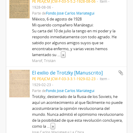
PE PEAJCM JCM-F-03-5-5.2-1928-08-06
Item
1928-08-06
Parte de
Fondo José Carlos Mariátegui
México, 6 de agosto de 1928
Mi querido compañero Mariátegui:
Su carta del 10 de julio la tengo en mi poder y la
respondo inmediatamente con todo agrado. He
sabido por algunos amigos suyos que se
encontraba enfermo, y varias veces hemos
lamentado su
...
»
Marof, Tristán
El exilio de Trotzky [Manuscrito]
PE PEAJCM JCM-F-03-3-3.1-1929-02-23
Item
1929-02-23
Parte de
Fondo José Carlos Mariátegui
Trotzky, desterrado de la Rusia de los Soviets; he
aquí un acontecimiento al que fácilmente no puede
acostumbrarse la opinión revolucionaria del
mundo. Nunca admitió el optimismo revolucionario
de la posibilidad de que esta revolución concluyera,
como la
...
»
José Carlos Mariátegui La Chira