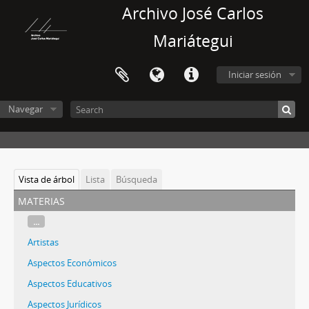
Archivo José Carlos
Mariátegui
Iniciar sesión
Navegar
Vista de árbol
Lista
Búsqueda
materias
...
Artistas
Aspectos Económicos
Aspectos Educativos
Aspectos Jurídicos