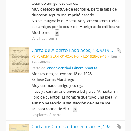
Querido amigo José Carlos:
Muy deseoso estuve de escribirle, pero la falta de
dirección segura me impidió hacerlo.
No se imagina lo que sentí yo y lamentamos todos
sus amigos por lo ocurrido. Huelga todo calificativo.
Mucho me
...
»
Valcárcel, Luis E.
Carta de Alberto Lasplaces, 18/9/1928
PE PEAJCM SEA-F-01-05-01-04-4.2-1928-09-18
Item
1928-09-18
Parte de
Fondo Sociedad Editora Amauta
Montevideo, setiembre 18 de 1928
Sr. José Carlos Mariátegui
Muy estimado amigo y colega
Hace ya casi un año envié a Ud y a su "Amauta" mi
libro de cuentos "El hombre que tuvo una idea" y
aún no he tenido la satisfacción de que se me
acusara recibo de él. ¿
...
»
Lasplaces, Alberto
Carta de Concha Romero James,1928-09-16