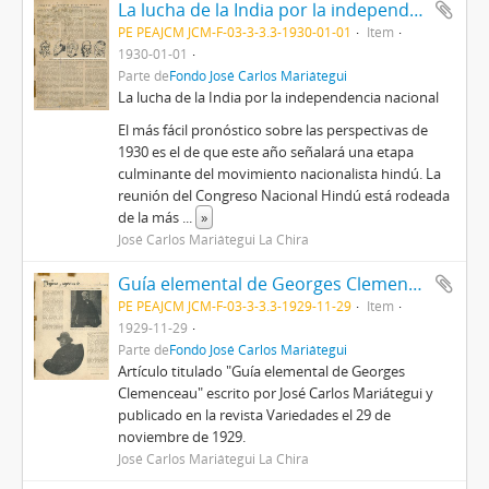
La lucha de la India por la independencia nacional [Recorte de prensa]
PE PEAJCM JCM-F-03-3-3.3-1930-01-01
Item
1930-01-01
Parte de
Fondo José Carlos Mariátegui
La lucha de la India por la independencia nacional
El más fácil pronóstico sobre las perspectivas de
1930 es el de que este año señalará una etapa
culminante del movimiento nacionalista hindú. La
reunión del Congreso Nacional Hindú está rodeada
de la más
...
»
José Carlos Mariátegui La Chira
Guía elemental de Georges Clemenceau [Recortes de prensa]
PE PEAJCM JCM-F-03-3-3.3-1929-11-29
Item
1929-11-29
Parte de
Fondo José Carlos Mariátegui
Artículo titulado "Guía elemental de Georges
Clemenceau" escrito por José Carlos Mariátegui y
publicado en la revista Variedades el 29 de
noviembre de 1929.
José Carlos Mariátegui La Chira