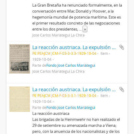
La Gran Bretaña ha renunciado formalmente, en la
conversación entre Mac Donald y Hoover, a la
hegemonía mundial de potencia marítima. Este es
el primer resultado concreto de las negociaciones
entre los dos presidentes,
...
»
José Carlos Mariátegui La Chira
La reacción austriaca. La expulsión de Eduardo Ortega y Gasset. Mac Donald en Washington [Recorte de prensa]
PE PEAJCM JCM-F-03-3-3.3-1929-10-04
Item
1929-10-04
Parte de
Fondo José Carlos Mariátegui
José Carlos Mariátegui La Chira
La reacción austriaca. La expulsión de Eduardo Ortega y Gasset. Mac Donald en Washington [Manuscrito]
PE PEAJCM JCM-F-03-3-3.1-1929-10-04
Item
1929-10-04
Parte de
Fondo José Carlos Mariátegui
La reacción austriaca
Las brigadas de la Heinmwehr no han realizado el
29 de setiembre su amenazada marcha a Viena;
pero, con la anuencia de los nacionalistas y de los