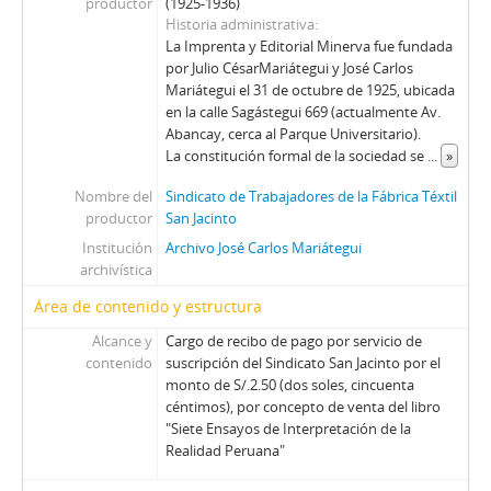
productor
(1925-1936)
Historia administrativa
La Imprenta y Editorial Minerva fue fundada
por Julio CésarMariátegui y José Carlos
Mariátegui el 31 de octubre de 1925, ubicada
en la calle Sagástegui 669 (actualmente Av.
Abancay, cerca al Parque Universitario).
La constitución formal de la sociedad se
...
»
Nombre del
Sindicato de Trabajadores de la Fábrica Téxtil
productor
San Jacinto
Institución
Archivo José Carlos Mariátegui
archivística
Área de contenido y estructura
Alcance y
Cargo de recibo de pago por servicio de
contenido
suscripción del Sindicato San Jacinto por el
monto de S/.2.50 (dos soles, cincuenta
céntimos), por concepto de venta del libro
"Siete Ensayos de Interpretación de la
Realidad Peruana"