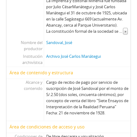
La Imprenta y Editorial Minerva fue fundada
por Julio CésarMariátegui y José Carlos
Mariátegui el 31 de octubre de 1925, ubicada
en la calle Sagástegui 669 (actualmente Av.
Abancay, cerca al Parque Universitario).
La constitución formal de la sociedad se
...
»
Nombre del
Sandoval, José
productor
Institución
Archivo José Carlos Mariátegui
archivística
Área de contenido y estructura
Alcance y
Cargo de recibo de pago por servicio de
contenido
suscripción de José Sandoval por el monto de
S/.2.50 (dos soles, cincuenta céntimos), por
concepto de venta del libro "Siete Ensayos de
Interpretación de la Realidad Peruana"
Fecha: 21 de noviembre de 1928.
Área de condiciones de acceso y uso
Condiciones de
De libre descarga y visualización.