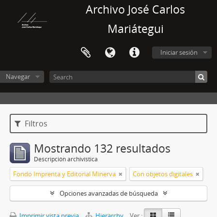
Archivo José Carlos
Mariátegui
Iniciar sesión
Navegar
Filtros
Mostrando 132 resultados
Descripción archivística
Fondo Imprenta y Editorial Minerva
Con objetos digitales
Opciones avanzadas de búsqueda
Imprimir vista previa
Hierarchy
Ver :