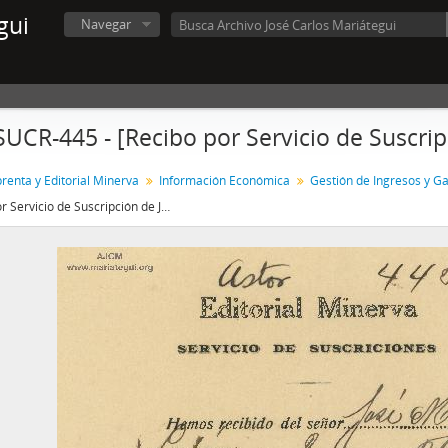
gui
Navegar
SUCR-445 - [Recibo por Servicio de Suscrip
renta y Editorial Minerva
Información Económica
Gestión de Ingresos y G
[Recibo por Servicio de Suscripción de José M. Luján]