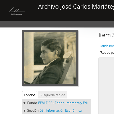
Archivo José Carlos Mariáte
Item 
Fondo Imp
Fondos
Búsqueda rápida
Fondo
EEM-F-02 - Fondo Imprenta y Editorial Minerva
Sección
02 - Información Económica