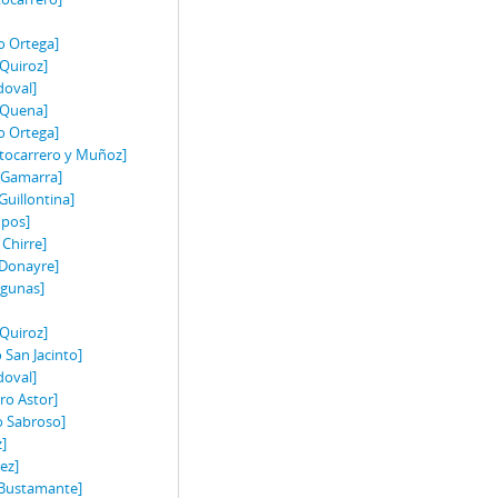
]
o Ortega]
 Quiroz]
doval]
 Quena]
o Ortega]
ortocarrero y Muñoz]
o Gamarra]
Guillontina]
mpos]
 Chirre]
 Donayre]
agunas]
 Quiroz]
 San Jacinto]
doval]
ro Astor]
o Sabroso]
z]
ez]
. Bustamante]