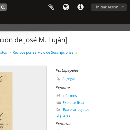
Iniciar sesión
ción de José M. Luján]
astos
Recibos por Servicio de Suscripciones
Portapapeles
Agregar
Explorar
Informes
Explorar lista
Explorar objetos
digitales
Exportar