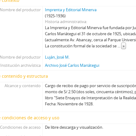
 contexto
Nombre del productor
Imprenta y Editorial Minerva
(1925-1936)
Historia administrativa
La Imprenta y Editorial Minerva fue fundada por Ju
Carlos Mariátegui el 31 de octubre de 1925, ubicada
(actualmente Av. Abancay, cerca al Parque Universi
La constitución formal de la sociedad se
...
»
Nombre del productor
Luján, José M.
Institución archivística
Archivo José Carlos Mariátegui
 contenido y estructura
Alcance y contenido
Cargo de recibo de pago por servicio de suscripción
monto de S/.2.50 (dos soles, cincuenta céntimos),
libro "Siete Ensayos de Interpretación de la Reali
Fecha: Noviembre de 1928.
 condiciones de acceso y uso
Condiciones de acceso
De libre descarga y visualización.