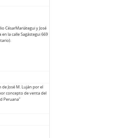
lio CésarMariátegui y José
 en la calle Sagástegui 669
tario).
 de José M. Luján por el
 por concepto de venta del
dad Peruana"