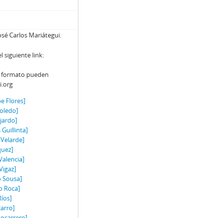
osé Carlos Mariátegui.
siguiente link:
y formato pueden
i.org
pe Flores]
Toledo]
jardo]
Guillinta]
 Velarde]
quez]
Valencia]
Vigaz]
o Sousa]
o Roca]
Ríos]
zarro]
tocarrero]