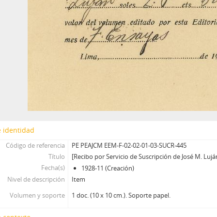
 identidad
Código de referencia
PE PEAJCM EEM-F-02-02-01-03-SUCR-445
Título
[Recibo por Servicio de Suscripción de José M. Lujá
Fecha(s)
1928-11 (Creación)
Nivel de descripción
Item
Volumen y soporte
1 doc. (10 x 10 cm.). Soporte papel.