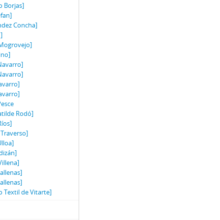
o Borjas]
efan]
ández Concha]
]
 Mogrovejo]
ino]
Navarro]
Navarro]
avarro]
avarro]
Pesce
atilde Rodó]
Ríos]
 Traverso]
lloa]
dizán]
illena]
allenas]
allenas]
 Textil de Vitarte]