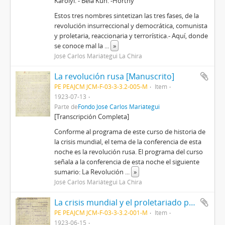
Karolyi. - Bela Kun. -Horthy
Estos tres nombres sintetizan las tres fases, de la
revolución insurreccional y democrática, comunista
y proletaria, reaccionaria y terrorística.- Aquí, donde
se conoce mal la
...
»
José Carlos Mariátegui La Chira
La revolución rusa [Manuscrito]
PE PEAJCM JCM-F-03-3-3.2-005-M
Item
1923-07-13
Parte de
Fondo José Carlos Mariátegui
[Transcripción Completa]
Conforme al programa de este curso de historia de
la crisis mundial, el tema de la conferencia de esta
noche es la revolución rusa. El programa del curso
señala a la conferencia de esta noche el siguiente
sumario: La Revolución
...
»
José Carlos Mariátegui La Chira
La crisis mundial y el proletariado peruano [Manuscrito]
PE PEAJCM JCM-F-03-3-3.2-001-M
Item
1923-06-15