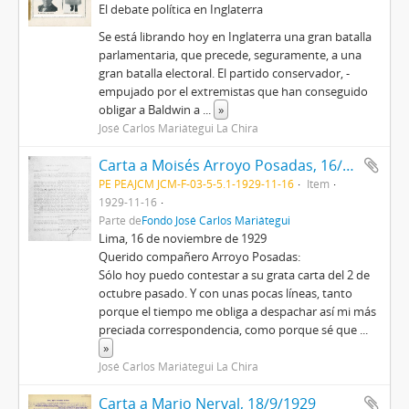
El debate política en Inglaterra
Se está librando hoy en Inglaterra una gran batalla
parlamentaria, que precede, seguramente, a una
gran batalla electoral. El partido conservador, -
empujado por el extremistas que han conseguido
obligar a Baldwin a
...
»
José Carlos Mariátegui La Chira
Carta a Moisés Arroyo Posadas, 16/11/1929
PE PEAJCM JCM-F-03-5-5.1-1929-11-16
Item
1929-11-16
Parte de
Fondo José Carlos Mariátegui
Lima, 16 de noviembre de 1929
Querido compañero Arroyo Posadas:
Sólo hoy puedo contestar a su grata carta del 2 de
octubre pasado. Y con unas pocas líneas, tanto
porque el tiempo me obliga a despachar así mi más
preciada correspondencia, como porque sé que
...
»
José Carlos Mariátegui La Chira
Carta a Mario Nerval, 18/9/1929