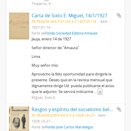
Tinajeros, A.
Carta de Sixto E. Miguel, 14/1/1927
PE PEAJCM SEA-F-01-03-3.2-1927-01-14
Item
1927-01-14
Parte de
Fondo Sociedad Editora Amauta
Jauja, enero 14 de 1927
Señor director de "Amauta".
Lima.
Muy señor mío:
Aprovecho la feliz oportunidad para dirigirle la
presente. Deseo que en la revista mensual que
dignamente dirige Ud. pueda publicarse el aviso
que le adjunto. Se servirá indicarme
...
»
Miguel, Sixto E.
Rasgos y espíritu del socialismo belga [Recorte de prensa]
PE PEAJCM JCM-F-03-3-3.3-1928-10-27
Item
1928-10-27
Parte de
Fondo José Carlos Mariátegui