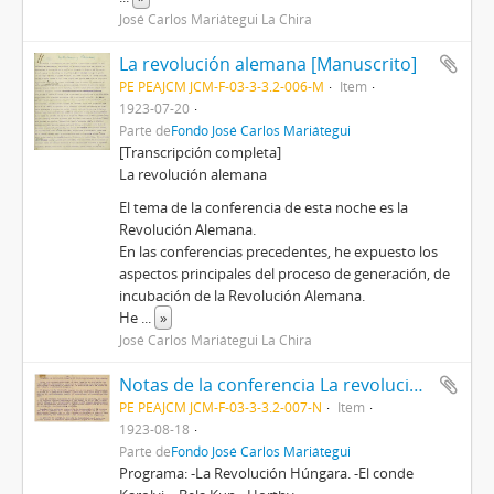
José Carlos Mariátegui La Chira
La revolución alemana [Manuscrito]
PE PEAJCM JCM-F-03-3-3.2-006-M
Item
1923-07-20
Parte de
Fondo José Carlos Mariátegui
[Transcripción completa]
La revolución alemana
El tema de la conferencia de esta noche es la
Revolución Alemana.
En las conferencias precedentes, he expuesto los
aspectos principales del proceso de generación, de
incubación de la Revolución Alemana.
He
...
»
José Carlos Mariátegui La Chira
Notas de la conferencia La revolución hungara
PE PEAJCM JCM-F-03-3-3.2-007-N
Item
1923-08-18
Parte de
Fondo José Carlos Mariátegui
Programa: -La Revolución Húngara. -El conde