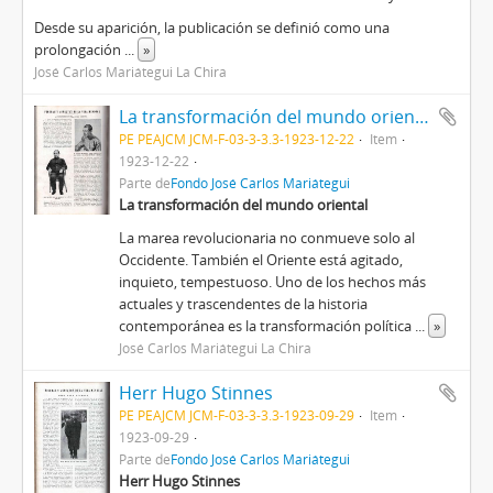
Desde su aparición, la publicación se definió como una
prolongación
...
»
José Carlos Mariátegui La Chira
La transformación del mundo oriental [Recorte de prensa]
PE PEAJCM JCM-F-03-3-3.3-1923-12-22
Item
1923-12-22
Parte de
Fondo José Carlos Mariátegui
La transformación del mundo oriental
La marea revolucionaria no conmueve solo al
Occidente. También el Oriente está agitado,
inquieto, tempestuoso. Uno de los hechos más
actuales y trascendentes de la historia
contemporánea es la transformación política
...
»
José Carlos Mariátegui La Chira
Herr Hugo Stinnes
PE PEAJCM JCM-F-03-3-3.3-1923-09-29
Item
1923-09-29
Parte de
Fondo José Carlos Mariátegui
Herr Hugo Stinnes