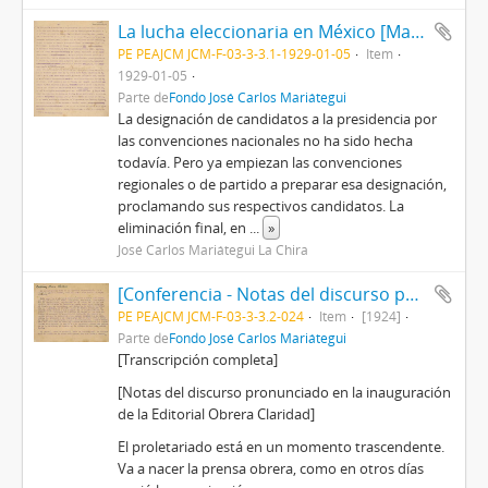
La lucha eleccionaria en México [Manuscrito]
PE PEAJCM JCM-F-03-3-3.1-1929-01-05
Item
1929-01-05
Parte de
Fondo José Carlos Mariátegui
La designación de candidatos a la presidencia por
las convenciones nacionales no ha sido hecha
todavía. Pero ya empiezan las convenciones
regionales o de partido a preparar esa designación,
proclamando sus respectivos candidatos. La
eliminación final, en
...
»
José Carlos Mariátegui La Chira
[Conferencia - Notas del discurso pronunciado en la inauguración de la Editorial Obrera Claridad]
PE PEAJCM JCM-F-03-3-3.2-024
Item
[1924]
Parte de
Fondo José Carlos Mariátegui
[Transcripción completa]
[Notas del discurso pronunciado en la inauguración
de la Editorial Obrera Claridad]
El proletariado está en un momento trascendente.
Va a nacer la prensa obrera, como en otros días