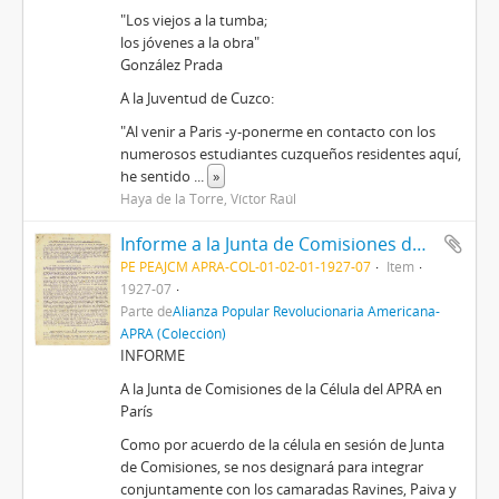
"Los viejos a la tumba;
los jóvenes a la obra"
González Prada
A la Juventud de Cuzco:
"Al venir a Paris -y-ponerme en contacto con los
numerosos estudiantes cuzqueños residentes aquí,
he sentido
...
»
Haya de la Torre, Víctor Raúl
Informe a la Junta de Comisiones de la Célula del APRA en París, [7/1927]
PE PEAJCM APRA-COL-01-02-01-1927-07
Item
1927-07
Parte de
Alianza Popular Revolucionaria Americana-
APRA (Colección)
INFORME
A la Junta de Comisiones de la Célula del APRA en
París
Como por acuerdo de la célula en sesión de Junta
de Comisiones, se nos designará para integrar
conjuntamente con los camaradas Ravines, Paiva y