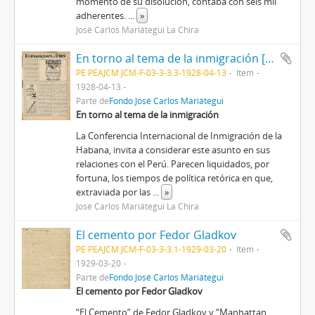
momento de su disolución, contaba con seis mil
adherentes.
...
»
José Carlos Mariátegui La Chira
En torno al tema de la inmigración [Artículo]
PE PEAJCM JCM-F-03-3-3.3-1928-04-13
Item
1928-04-13
Parte de
Fondo José Carlos Mariátegui
En torno al tema de la inmigración
La Conferencia Internacional de Inmigración de la
Habana, invita a considerar este asunto en sus
relaciones con el Perú. Parecen liquidados, por
fortuna, los tiempos de política retórica en que,
extraviada por las
...
»
José Carlos Mariátegui La Chira
El cemento por Fedor Gladkov
PE PEAJCM JCM-F-03-3-3.1-1929-03-20
Item
1929-03-20
Parte de
Fondo José Carlos Mariátegui
El cemento por Fedor Gladkov
“El Cemento” de Fedor Gladkov y “Manhattan