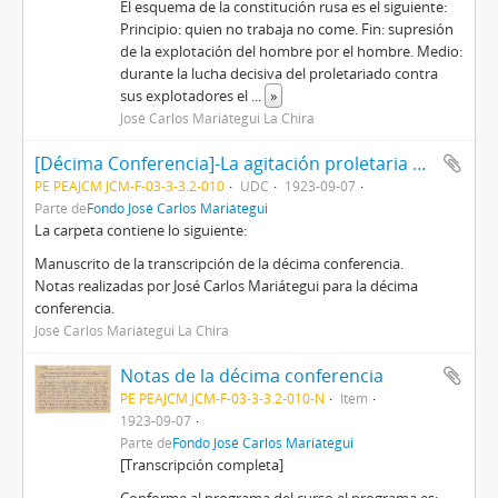
El esquema de la constitución rusa es el siguiente:
Principio: quien no trabaja no come. Fin: supresión
de la explotación del hombre por el hombre. Medio:
durante la lucha decisiva del proletariado contra
sus explotadores el
...
»
José Carlos Mariátegui La Chira
[Décima Conferencia]-La agitación proletaria en Europa en 1919-1920
PE PEAJCM JCM-F-03-3-3.2-010
UDC
1923-09-07
Parte de
Fondo José Carlos Mariátegui
La carpeta contiene lo siguiente:
Manuscrito de la transcripción de la décima conferencia.
Notas realizadas por José Carlos Mariátegui para la décima
conferencia.
José Carlos Mariátegui La Chira
Notas de la décima conferencia
PE PEAJCM JCM-F-03-3-3.2-010-N
Item
1923-09-07
Parte de
Fondo José Carlos Mariátegui
[Transcripción completa]