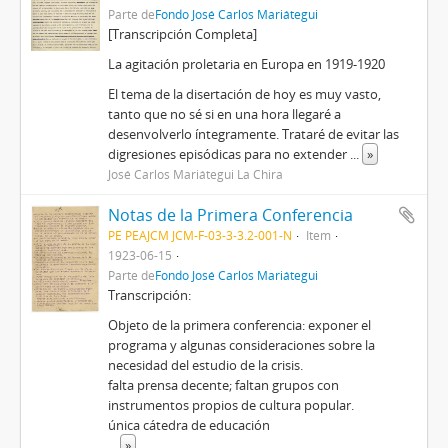
Parte de
Fondo José Carlos Mariátegui
[Transcripción Completa]
La agitación proletaria en Europa en 1919-1920
El tema de la disertación de hoy es muy vasto,
tanto que no sé si en una hora llegaré a
desenvolverlo íntegramente. Trataré de evitar las
digresiones episódicas para no extender
...
»
José Carlos Mariátegui La Chira
Notas de la Primera Conferencia
PE PEAJCM JCM-F-03-3-3.2-001-N
Item
1923-06-15
Parte de
Fondo José Carlos Mariátegui
Transcripción:
Objeto de la primera conferencia: exponer el
programa y algunas consideraciones sobre la
necesidad del estudio de la crisis.
falta prensa decente; faltan grupos con
instrumentos propios de cultura popular.
única cátedra de educación
...
»