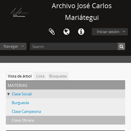
Archivo José Carlos
Mariátegui
Iniciar sesión
Navegar
Vista de árbol
Lista
Búsqueda
materias
Clase Social
Burguesía
Clase Campesina
Clase Obrera