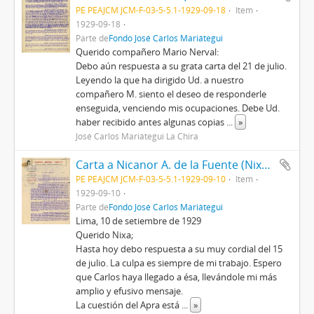
PE PEAJCM JCM-F-03-5-5.1-1929-09-18
Item
1929-09-18
Parte de
Fondo José Carlos Mariátegui
Querido compañero Mario Nerval:
Debo aún respuesta a su grata carta del 21 de julio.
Leyendo la que ha dirigido Ud. a nuestro
compañero M. siento el deseo de responderle
enseguida, venciendo mis ocupaciones. Debe Ud.
haber recibido antes algunas copias
...
»
José Carlos Mariátegui La Chira
Carta a Nicanor A. de la Fuente (Nixa), 10/9/1929
PE PEAJCM JCM-F-03-5-5.1-1929-09-10
Item
1929-09-10
Parte de
Fondo José Carlos Mariátegui
Lima, 10 de setiembre de 1929
Querido Nixa;
Hasta hoy debo respuesta a su muy cordial del 15
de julio. La culpa es siempre de mi trabajo. Espero
que Carlos haya llegado a ésa, llevándole mi más
amplio y efusivo mensaje.
La cuestión del Apra está
...
»