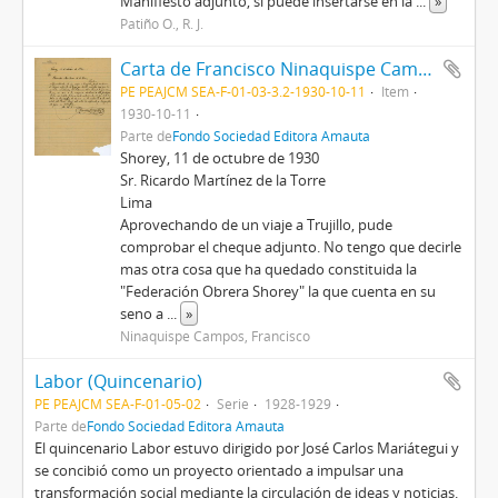
Manifiesto adjunto, si puede insertarse en la
...
»
Patiño O., R. J.
Carta de Francisco Ninaquispe Campos, 11/10/1930
PE PEAJCM SEA-F-01-03-3.2-1930-10-11
Item
1930-10-11
Parte de
Fondo Sociedad Editora Amauta
Shorey, 11 de octubre de 1930
Sr. Ricardo Martínez de la Torre
Lima
Aprovechando de un viaje a Trujillo, pude
comprobar el cheque adjunto. No tengo que decirle
mas otra cosa que ha quedado constituida la
"Federación Obrera Shorey" la que cuenta en su
seno a
...
»
Ninaquispe Campos, Francisco
Labor (Quincenario)
PE PEAJCM SEA-F-01-05-02
Serie
1928-1929
Parte de
Fondo Sociedad Editora Amauta
El quincenario Labor estuvo dirigido por José Carlos Mariátegui y
se concibió como un proyecto orientado a impulsar una
transformación social mediante la circulación de ideas y noticias.