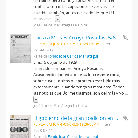
escribirle, pero como ya otras veces, entra en
conflicto con mis ocupaciones excesivas. He
querido también, antes de escribirle, que Ud.
estuviese
...
»
José Carlos Mariátegui La Chira
Carta a Moisés Arroyo Posadas, 5/6/1929
PE PEAJCM JCM-F-03-5-5.1-1929-06-05
Item
1929-06-05
Parte de
Fondo José Carlos Mariátegui
Lima, 5 de junio de 1929
Estimado compañero Arroyo Posadas:
Acuso recibo inmediato de su interesante carta,
sobre cuyos tópicos me prometo escribirle más
extensamente, cuando tenga su respuesta. Todas
las noticias que Ud. me trasmite, son del más vivo
...
»
José Carlos Mariátegui La Chira
El gobierno de la gran coalición en Alemania
PE PEAJCM JCM-F-03-3-3.3-1928-08-11
Item
1928-08-11
Parte de
Fondo José Carlos Mariátegui