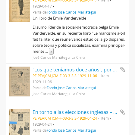
PE PEAJCM JCM-F-03-3-3.3-1929-04-17
Item
1929-04-17
Parte de
Fondo José Carlos Mariátegui
Un libro de Emile Vandervelde
El sumo líder de la social-democracia belga Emile
Vandervelde, en su reciente libro "Le marxisme a-t-il
fait faillite" que reúne varios estu­dios, algo dispares,
sobre teoría y po­lítica socialistas, examina principal­
mente
...
»
José Carlos Mariátegui La Chira
"Los que teníamos doce años", por Ernst Glaeser [Recorte de prensa]
PE PEAJCM JCM-F-03-3-3.3-1929-11-06
Item
1929-11-06
Parte de
Fondo José Carlos Mariátegui
José Carlos Mariátegui La Chira
En torno a las elecciones inglesas – factores del proceso político de la Gran Bretaña [Recorte de prensa]
PE PEAJCM JCM-F-03-3-3.3-1929-04-24
Item
1929-04-24
Parte de
Fondo José Carlos Mariátegui