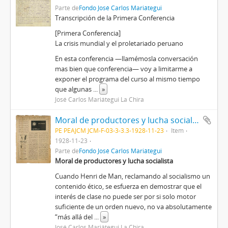
Parte de
Fondo José Carlos Mariátegui
Transcripción de la Primera Conferencia
[Primera Conferencia]
La crisis mundial y el proletariado peruano
En esta conferencia —llamémosla conversación
mas bien que conferencia— voy a limitarme a
exponer el programa del curso al mismo tiempo
que algunas
...
»
José Carlos Mariátegui La Chira
Moral de productores y lucha socialista [Recorte de prensa]
PE PEAJCM JCM-F-03-3-3.3-1928-11-23
Item
1928-11-23
Parte de
Fondo José Carlos Mariátegui
Moral de productores y lucha socialista
Cuando Henri de Man, reclamando al socialismo un
contenido ético, se esfuerza en demostrar que el
interés de clase no puede ser por si solo motor
suficiente de un orden nuevo, no va absolutamente
“más allá del
...
»
José Carlos Mariátegui La Chira