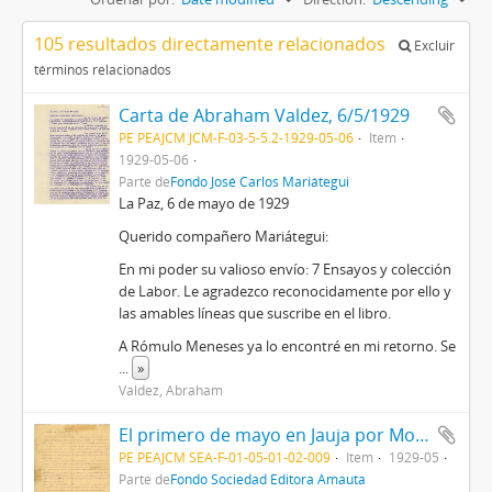
105 resultados directamente relacionados
Excluir
términos relacionados
Carta de Abraham Valdez, 6/5/1929
PE PEAJCM JCM-F-03-5-5.2-1929-05-06
Item
1929-05-06
Parte de
Fondo José Carlos Mariátegui
La Paz, 6 de mayo de 1929
Querido compañero Mariátegui:
En mi poder su valioso envío: 7 Ensayos y colección
de Labor. Le agradezco reconocidamente por ello y
las amables líneas que suscribe en el libro.
A Rómulo Meneses ya lo encontré en mi retorno. Se
...
»
Valdez, Abraham
El primero de mayo en Jauja por Moisés Arroyo Posadas, 1929/05
PE PEAJCM SEA-F-01-05-01-02-009
Item
1929-05
Parte de
Fondo Sociedad Editora Amauta