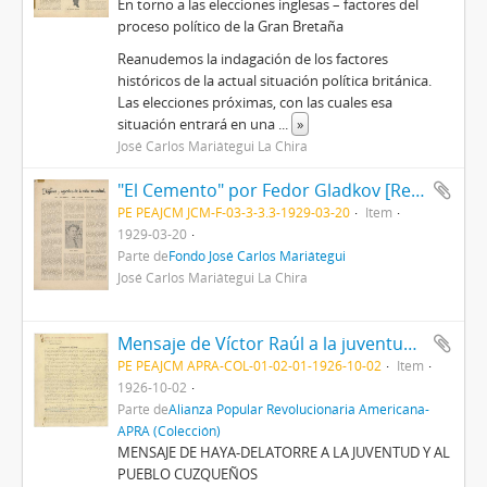
En torno a las elecciones inglesas – factores del
proceso político de la Gran Bretaña
Reanudemos la indagación de los factores
históricos de la actual situación política británica.
Las elecciones próximas, con las cuales esa
situación entrará en una
...
»
José Carlos Mariátegui La Chira
"El Cemento" por Fedor Gladkov [Recorte de prensa]
PE PEAJCM JCM-F-03-3-3.3-1929-03-20
Item
1929-03-20
Parte de
Fondo José Carlos Mariátegui
José Carlos Mariátegui La Chira
Mensaje de Víctor Raúl a la juventud y al pueblo cuzqueños, 2/10/1926
PE PEAJCM APRA-COL-01-02-01-1926-10-02
Item
1926-10-02
Parte de
Alianza Popular Revolucionaria Americana-
APRA (Colección)
MENSAJE DE HAYA-DELATORRE A LA JUVENTUD Y AL
PUEBLO CUZQUEÑOS