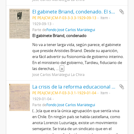
El gabinete Briand, condenado. El segundo Congreso Mundial de la Liga contra el Imperialismo. La amenaza guerrera en la Manchuria [Recorte de Prensa]
PE PEAJCM JCM-F-03-3-3.3-1929-09-13
Item
1929-09-13
Parte de
Fondo José Carlos Mariátegui
El gabinete Briand, condenado
No va a tener larga vida, según parece, el gabinete
que preside Aristides Briand. Desde su aparición,
era fácil advertir su fisionomía de gobierno interino.
En el ministerio del gobierno, Tardieu, fiduciario de
las derechas,
...
»
José Carlos Mariátegui La Chira
La crisis de la reforma educacional en Chile I [Manuscrito]
PE PEAJCM JCM-F-03-3-3.1-1929-01-04
Item
1929-01-04
Parte de
Fondo José Carlos Mariátegui
(...)cía que era la única agrupación que sentía viva
en Chile. En ningún país se habla castellana, como
anota Lorenzo Luzuriaga, existe un movimiento
semejante. Se trata de un sindicato que en el