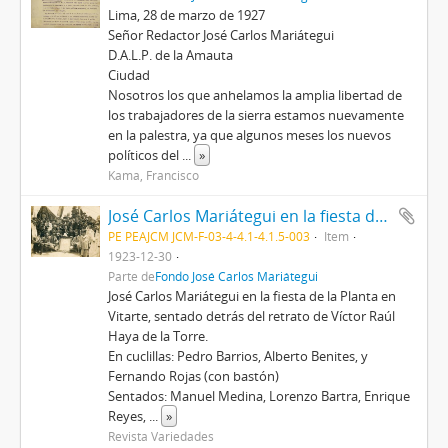
Lima, 28 de marzo de 1927
Señor Redactor José Carlos Mariátegui
D.A.L.P. de la Amauta
Ciudad
Nosotros los que anhelamos la amplia libertad de
los trabajadores de la sierra estamos nuevamente
en la palestra, ya que algunos meses los nuevos
políticos del
...
»
Kama, Francisco
José Carlos Mariátegui en la fiesta de la Planta de Vitarte
PE PEAJCM JCM-F-03-4-4.1-4.1.5-003
Item
1923-12-30
Parte de
Fondo José Carlos Mariátegui
José Carlos Mariátegui en la fiesta de la Planta en
Vitarte, sentado detrás del retrato de Víctor Raúl
Haya de la Torre.
En cuclillas: Pedro Barrios, Alberto Benites, y
Fernando Rojas (con bastón)
Sentados: Manuel Medina, Lorenzo Bartra, Enrique
Reyes,
...
»
Revista Variedades