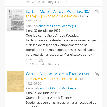
José Carlos Mariátegui La Chira
Carta a Moisés Arroyo Posadas, 30/7/1929
PE PEAJCM JCM-F-03-5-5.1-1929-07-30
Item
1929-07-30
Parte de
Fondo José Carlos Mariátegui
Lima, 30 de julio de 1929
Querido compañero Arroyo Posadas:
Le debo una carta desde hace varias semanas, pero
el deseo de responderle ampliamente se ha
complicado con mis ocupaciones extraordinarias,
para retardar la respuesta. Y es el caso que hoy
mismo
...
»
José Carlos Mariátegui La Chira
Carta a Nicanor A. de la Fuente (Nixa), 20/6/1929
PE PEAJCM JCM-F-03-5-5.1-1929-06-20
Item
1929-06-20
Parte de
Fondo José Carlos Mariátegui
Lima, 20 de junio de 1929
Querido Nicanor A. de la Fuente:
Desde hace semanas, me apremia la necesidad de