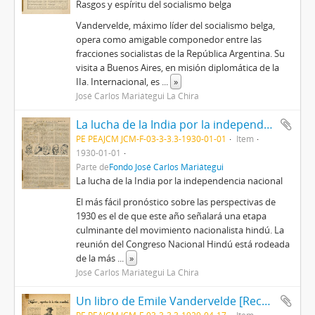
Rasgos y espíritu del socialismo belga
Vandervelde, máximo líder del socialismo belga,
opera como amigable componedor entre las
fracciones socialistas de la República Argentina. Su
visita a Buenos Aires, en misión diplomática de la
IIa. Internacional, es
...
»
José Carlos Mariátegui La Chira
La lucha de la India por la independencia nacional [Recorte de prensa]
PE PEAJCM JCM-F-03-3-3.3-1930-01-01
Item
1930-01-01
Parte de
Fondo José Carlos Mariátegui
La lucha de la India por la independencia nacional
El más fácil pronóstico sobre las perspectivas de
1930 es el de que este año señalará una etapa
culminante del movimiento nacionalista hindú. La
reunión del Congreso Nacional Hindú está rodeada
de la más
...
»
José Carlos Mariátegui La Chira
Un libro de Emile Vandervelde [Recorte de prensa]