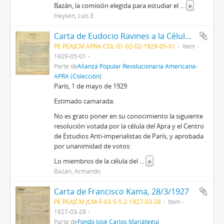
Bazán, la comisión elegida para estudiar el
...
»
Heysen, Luis E.
Carta de Eudocio Ravines a la Célula Peruana del Apra en París, 1/5/1929
PE PEAJCM APRA-COL-01-02-02-1929-05-01
Item
1929-05-01
Parte de
Alianza Popular Revolucionaria Americana-
APRA (Colección)
París, 1 de mayo de 1929
Estimado camarada:
No es grato poner en su conocimiento la siguiente
resolución votada por la célula del Apra y el Centro
de Estudios Anti-imperialistas de París, y aprobada
por unanimidad de votos:
Lo miembros de la célula del
...
»
Bazán, Armando
Carta de Francisco Kama, 28/3/1927
PE PEAJCM JCM-F-03-5-5.2-1927-03-28
Item
1927-03-28
Parte de
Fondo José Carlos Mariátegui