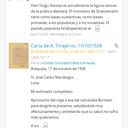
Herr Hugo Stinnes es actualmente la figura central
de la política alemana. El ministerio de Stressemann
tiene como bases sustantivas, como bases
primarias, a los populistas y a los socialistas. El
partido populista (Volkspartei) es el
...
»
José Carlos Mariátegui La Chira
Carta de A. Tinajeros, 17/10/1928
PE PEAJCM SEA-F-01-05-01-04-4.2-1928-10-17
Item
1928-10-17
Parte de
Fondo Sociedad Editora Amauta
Arequipa, 17 de octubre de 1928
Sr. José Carlos Mariátegui,
Lima
Mi estimado compañero:
Aprovecho del viaje a esa del camarada Burstein
para dirigirle la presente, saludándole muy
afectuosamente y anhelando que su salud no sufra
más quebrantos.
A los
...
»