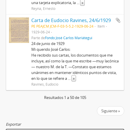
una tarjeta explicatoria, la
...
»
Reyna, Ernesto
Carta de Eudocio Ravines, 24/6/1929
PE PEAJCM JCM-F-03-5-5.2-1929-06-24
Item
1929-06-24
Parte de
Fondo José Carlos Mariátegui
24 de junio de 1929
Mi querido José Carlos:
He recibido sus cartas, los documentos que me
incluye, así como la que me escribe —muy lacónica
— nuestro M. de la T. —Constato que estamos
unánimes en mantener idénticos puntos de vista,
en lo que se refiere a
...
»
Ravines, Eudocio
Resultados 1 a 50 de 105
Siguiente »
Exportar