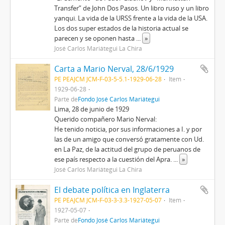
Transfer” de John Dos Pasos. Un libro ruso y un libro
yanqui. La vida de la URSS frente a la vida de la USA.
Los dos super estados de la historia actual se
parecen y se oponen hasta
...
»
José Carlos Mariátegui La Chira
Carta a Mario Nerval, 28/6/1929
PE PEAJCM JCM-F-03-5-5.1-1929-06-28
Item
1929-06-28
Parte de
Fondo José Carlos Mariátegui
Lima, 28 de junio de 1929
Querido compañero Mario Nerval:
He tenido noticia, por sus informaciones a I. y por
las de un amigo que conversó gratamente con Ud.
en La Paz, de la actitud del grupo de peruanos de
ese país respecto a la cuestión del Apra.
...
»
José Carlos Mariátegui La Chira
El debate política en Inglaterra
PE PEAJCM JCM-F-03-3-3.3-1927-05-07
Item
1927-05-07
Parte de
Fondo José Carlos Mariátegui