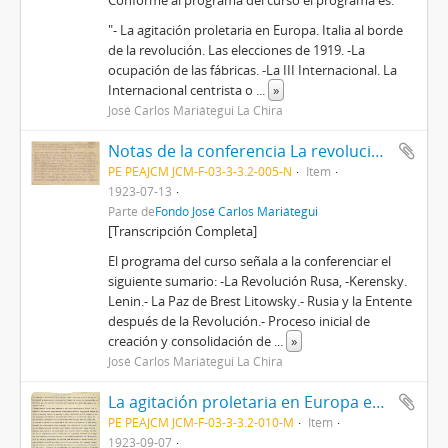
Conforme al programa del curso el programa es:
"- La agitación proletaria en Europa. Italia al borde
de la revolución. Las elecciones de 1919. -La
ocupación de las fábricas. -La III Internacional. La
Internacional centrista o
...
»
José Carlos Mariátegui La Chira
Notas de la conferencia La revolución rusa
PE PEAJCM JCM-F-03-3-3.2-005-N
Item
1923-07-13
Parte de
Fondo José Carlos Mariátegui
[Transcripción Completa]
El programa del curso señala a la conferenciar el
siguiente sumario: -La Revolución Rusa, -Kerensky.
Lenin.- La Paz de Brest Litowsky.- Rusia y la Entente
después de la Revolución.- Proceso inicial de
creación y consolidación de
...
»
José Carlos Mariátegui La Chira
La agitación proletaria en Europa en 1919-1920 [Manuscrito]
PE PEAJCM JCM-F-03-3-3.2-010-M
Item
1923-09-07