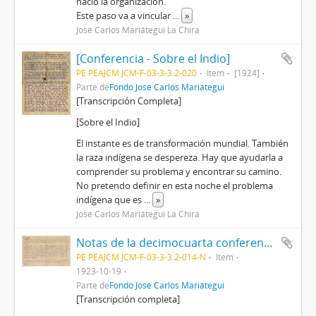
nació la organización.
Este paso va a vincular
...
»
José Carlos Mariátegui La Chira
[Conferencia - Sobre el Indio]
PE PEAJCM JCM-F-03-3-3.2-020
Item
[1924]
Parte de
Fondo José Carlos Mariátegui
[Transcripción Completa]
[Sobre el Indio]
El instante es de transformación mundial. Tam­bién
la raza indígena se despereza. Hay que ayudarla a
comprender su problema y encontrar su camino.
No pretendo definir en esta noche el problema
indígena que es
...
»
José Carlos Mariátegui La Chira
Notas de la decimocuarta conferencia
PE PEAJCM JCM-F-03-3-3.2-014-N
Item
1923-10-19
Parte de
Fondo José Carlos Mariátegui
[Transcripción completa]