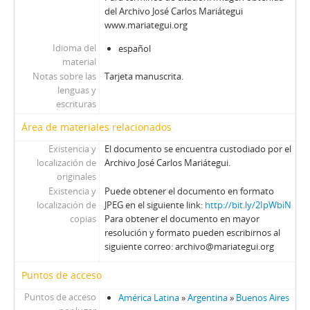
del Archivo José Carlos Mariátegui
www.mariategui.org
Idioma del
español
material
Notas sobre las
Tarjeta manuscrita.
lenguas y
escrituras
Área de materiales relacionados
Existencia y
El documento se encuentra custodiado por el
localización de
Archivo José Carlos Mariátegui.
originales
Existencia y
Puede obtener el documento en formato
localización de
JPEG en el siguiente link:
http://bit.ly/2IpWbiN
copias
Para obtener el documento en mayor
resolución y formato pueden escribirnos al
siguiente correo: archivo@mariategui.org
Puntos de acceso
Puntos de acceso
América Latina
»
Argentina
»
Buenos Aires