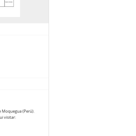
de Moquegua (Perú).
 visitar: