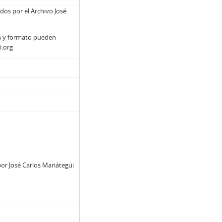
os por el Archivo José
n y formato pueden
i.org
or José Carlos Mariátegui