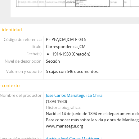
 identidad
Código de referencia
PE PEAJCM JCM-F-03-5
Título
Correspondencia JCM
Fecha(s)
1914-1930 (Creación)
Nivel de descripción
Sección
Volumen y soporte
5 cajas con 546 documentos.
 contexto
Nombre del productor
José Carlos Mariátegui La Chira
(1894-1930)
Historia biográfica
Nació el 14 de junio de 1894 en el departamento 
Para conocer más sobre la vida y obra de Mariátegui
www.mariategui.org
Institución archivística
Archivo José Carlos Mariátegui