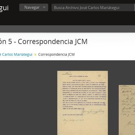
gui
Navegar
ón 5 - Correspondencia JCM
é Carlos Mariátegui
Correspondencia JCM