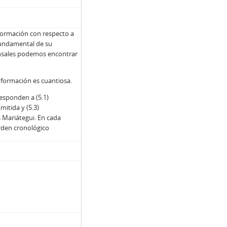
formación con respecto a
fundamental de su
ponsales podemos encontrar
información es cuantiosa.
responden a (5.1)
itida y (5.3)
 Mariátegui. En cada
rden cronológico