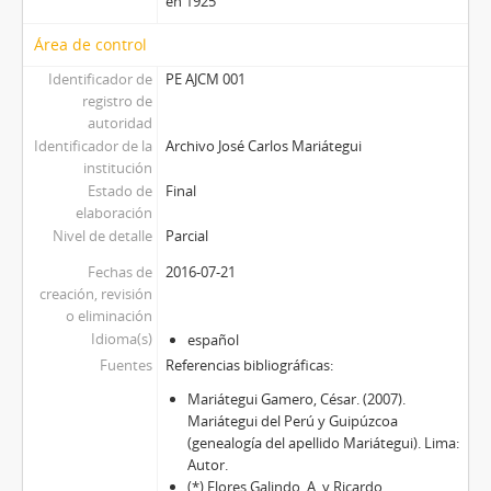
en 1925
Área de control
Identificador de
PE AJCM 001
registro de
autoridad
Identificador de la
Archivo José Carlos Mariátegui
institución
Estado de
Final
elaboración
Nivel de detalle
Parcial
Fechas de
2016-07-21
creación, revisión
o eliminación
Idioma(s)
español
Fuentes
Referencias bibliográficas:
Mariátegui Gamero, César. (2007).
Mariátegui del Perú y Guipúzcoa
(genealogía del apellido Mariátegui). Lima:
Autor.
(*) Flores Galindo, A. y Ricardo