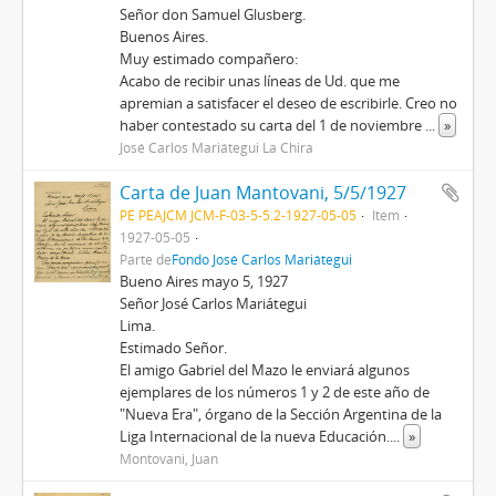
Señor don Samuel Glusberg.
Buenos Aires.
Muy estimado compañero:
Acabo de recibir unas líneas de Ud. que me
apremian a satisfacer el deseo de escribirle. Creo no
haber contestado su carta del 1 de noviembre
...
»
José Carlos Mariátegui La Chira
Carta de Juan Mantovani, 5/5/1927
PE PEAJCM JCM-F-03-5-5.2-1927-05-05
Item
1927-05-05
Parte de
Fondo José Carlos Mariátegui
Bueno Aires mayo 5, 1927
Señor José Carlos Mariátegui
Lima.
Estimado Señor.
El amigo Gabriel del Mazo le enviará algunos
ejemplares de los números 1 y 2 de este año de
"Nueva Era", órgano de la Sección Argentina de la
Liga Internacional de la nueva Educación.
...
»
Montovani, Juan