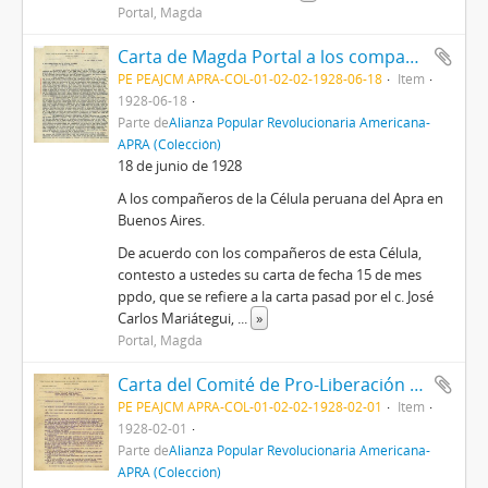
Portal, Magda
Carta de Magda Portal a los compañeros de la Célula peruana del Apra en Buenos Aires, 18/6/1928
PE PEAJCM APRA-COL-01-02-02-1928-06-18
Item
1928-06-18
Parte de
Alianza Popular Revolucionaria Americana-
APRA (Colección)
18 de junio de 1928
A los compañeros de la Célula peruana del Apra en
Buenos Aires.
De acuerdo con los compañeros de esta Célula,
contesto a ustedes su carta de fecha 15 de mes
ppdo, que se refiere a la carta pasad por el c. José
Carlos Mariátegui,
...
»
Portal, Magda
Carta del Comité de Pro-Liberación del Perú, 1/2/1928
PE PEAJCM APRA-COL-01-02-02-1928-02-01
Item
1928-02-01
Parte de
Alianza Popular Revolucionaria Americana-
APRA (Colección)