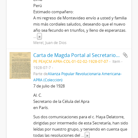
Perú
Estimado compañero:
A mi regreso de Montevideo envío a usted y familia
mis más cordiales saludos, deseando que el nuevo
año sea fecundo en triunfos, y lleno de esperanzas.
...
»
Merel, Juan de Dios
Carta de Magda Portal al Secretario de la Célula del Apra en París, 7/71928
PE PEAJCM APRA-COL-01-02-02-1928-07-07
Item
1928-07-7
Parte de
Alianza Popular Revolucionaria Americana-
APRA (Colección)
7 de julio de 1928
Al. C.
Secretario de la Célula del Apra
en París.
Sus dos comunicaciones para el c. Haya Delatorre,
dirigidas por intermedio de esta Secretaría, han sido
leídas por nuestro grupo, y teniendo en cuenta que
todas las resoluciones del
...
»