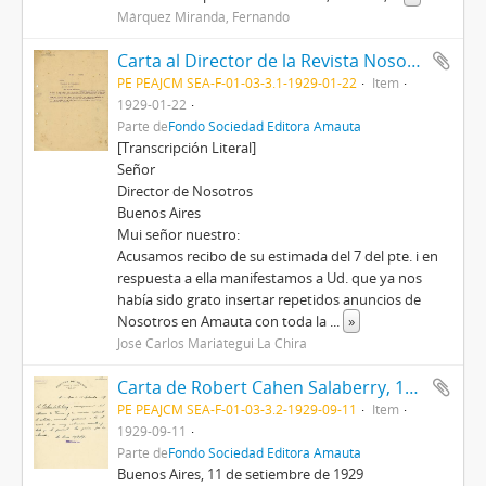
Márquez Miranda, Fernando
Carta al Director de la Revista Nosotros (Sanín Cano), 22/1/1929
PE PEAJCM SEA-F-01-03-3.1-1929-01-22
Item
1929-01-22
Parte de
Fondo Sociedad Editora Amauta
[Transcripción Literal]
Señor
Director de Nosotros
Buenos Aires
Mui señor nuestro:
Acusamos recibo de su estimada del 7 del pte. i en
respuesta a ella manifestamos a Ud. que ya nos
había sido grato insertar repetidos anuncios de
Nosotros en Amauta con toda la
...
»
José Carlos Mariátegui La Chira
Carta de Robert Cahen Salaberry, 11/9/1929
PE PEAJCM SEA-F-01-03-3.2-1929-09-11
Item
1929-09-11
Parte de
Fondo Sociedad Editora Amauta
Buenos Aires, 11 de setiembre de 1929