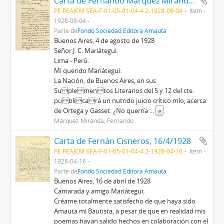
Carta de Fernando Márquez Miranda, 4/8/1928
PE PEAJCM SEA-F-01-05-01-04-4.2-1928-08-04
Item
1928-08-04
Parte de
Fondo Sociedad Editora Amauta
Buenos Aires, 4 de agosto de 1928
Señor J. C. Mariátegui.
Lima - Perú.
Mi querido Mariátegui:
La Nación, de Buenos Aires, en sus
Suplementos Literarios del 5 y 12 del cte.
publicará un nutrido juicio crítico mío, acerca
de Ortega y Gasset. ¿No querría
...
»
Márquez Miranda, Fernando
Carta de Fernán Cisneros, 16/4/1928
PE PEAJCM SEA-F-01-05-01-04-4.2-1928-04-16
Item
1928-04-16
Parte de
Fondo Sociedad Editora Amauta
Buenos Aires, 16 de abril de 1928
Camarada y amigo Mariátegui:
Créame totalmente satisfecho de que haya sido
Amauta mi Bautista, a pesar de que en realidad mis
poemas hayan salido hechos en colaboración con el