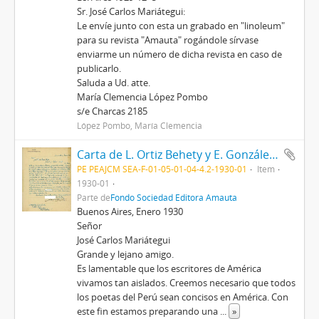
Sr. José Carlos Mariátegui:
Le envíe junto con esta un grabado en "linoleum"
para su revista "Amauta" rogándole sírvase
enviarme un número de dicha revista en caso de
publicarlo.
Saluda a Ud. atte.
María Clemencia López Pombo
s/e Charcas 2185
López Pombo, María Clemencia
Carta de L. Ortiz Behety y E. González Trillo, 1/1930
PE PEAJCM SEA-F-01-05-01-04-4.2-1930-01
Item
1930-01
Parte de
Fondo Sociedad Editora Amauta
Buenos Aires, Enero 1930
Señor
José Carlos Mariátegui
Grande y lejano amigo.
Es lamentable que los escritores de América
vivamos tan aislados. Creemos necesario que todos
los poetas del Perú sean concisos en América. Con
este fin estamos preparando una
...
»