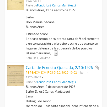
1927-08-11
Parte de
Fondo José Carlos Mariátegui
Buenos Aires, 11 de agosto de 1927
Señor
Don Manuel Seoane
Buenos Aires
Estimado señor:
Le acuso recibo de su atenta carta de 9 del corriente
y en contestación a ella debo decirle que cuanto se
haga en defensa de la soberanía de los pueblos
latinoamericanos,
...
»
Soto-Hall, Máximo
Carta de Ernesto Quesada, 2/10/1926
PE PEAJCM JCM-F-03-5-5.2-1926-10-02
Item
1926-10-02
Parte de
Fondo José Carlos Mariátegui
Buenos Aires, 2 de octubre de 1926
Señor D. José Carlos Mariátegui
Lima
Distinguido señor:
He recibido–– sin carta especial, pero infiero debo a