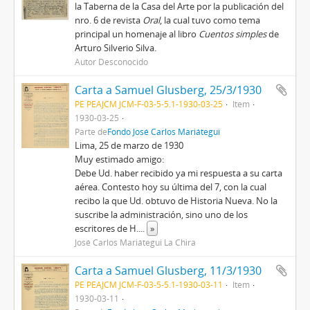
la Taberna de la Casa del Arte por la publicación del
nro. 6 de revista
Oral
, la cual tuvo como tema
principal un homenaje al libro
Cuentos simples
de
Arturo Silverio Silva.
Autor Desconocido
Carta a Samuel Glusberg, 25/3/1930
PE PEAJCM JCM-F-03-5-5.1-1930-03-25
Item
1930-03-25
Parte de
Fondo José Carlos Mariátegui
Lima, 25 de marzo de 1930
Muy estimado amigo:
Debe Ud. haber recibido ya mi respuesta a su carta
aérea. Contesto hoy su última del 7, con la cual
recibo la que Ud. obtuvo de Historia Nueva. No la
suscribe la administración, sino uno de los
escritores de H.
...
»
José Carlos Mariátegui La Chira
Carta a Samuel Glusberg, 11/3/1930
PE PEAJCM JCM-F-03-5-5.1-1930-03-11
Item
1930-03-11