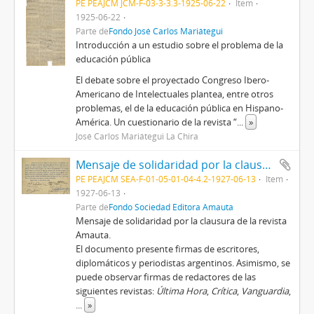
PE PEAJCM JCM-F-03-3-3.3-1925-06-22
Item
1925-06-22
Parte de
Fondo José Carlos Mariátegui
Introducción a un estudio sobre el problema de la
educación pública
El debate sobre el proyectado Congreso Ibero-
Americano de Intelectuales plantea, entre otros
problemas, el de la educación pública en Hispano-
América. Un cuestionario de la revista “
...
»
José Carlos Mariátegui La Chira
Mensaje de solidaridad por la clausura de la revista Amauta, 13/6/1927
PE PEAJCM SEA-F-01-05-01-04-4.2-1927-06-13
Item
1927-06-13
Parte de
Fondo Sociedad Editora Amauta
Mensaje de solidaridad por la clausura de la revista
Amauta.
El documento presente firmas de escritores,
diplomáticos y periodistas argentinos. Asimismo, se
puede observar firmas de redactores de las
siguientes revistas:
Última Hora
,
Crítica
,
Vanguardia
,
...
»