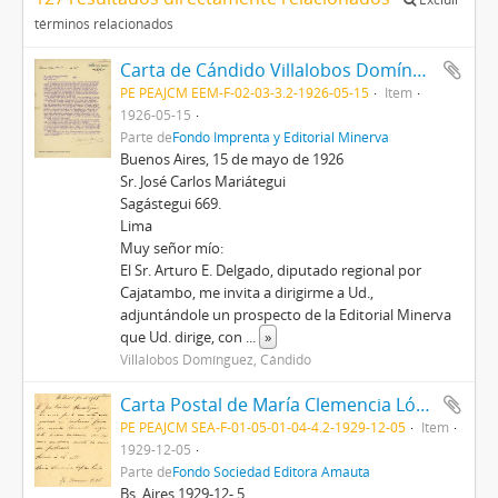
términos relacionados
Carta de Cándido Villalobos Domínguez, 15/5/1926
PE PEAJCM EEM-F-02-03-3.2-1926-05-15
Item
1926-05-15
Parte de
Fondo Imprenta y Editorial Minerva
Buenos Aires, 15 de mayo de 1926
Sr. José Carlos Mariátegui
Sagástegui 669.
Lima
Muy señor mío:
El Sr. Arturo E. Delgado, diputado regional por
Cajatambo, me invita a dirigirme a Ud.,
adjuntándole un prospecto de la Editorial Minerva
que Ud. dirige, con
...
»
Villalobos Domínguez, Cándido
Carta Postal de María Clemencia López Pombo, 11/5/1929
PE PEAJCM SEA-F-01-05-01-04-4.2-1929-12-05
Item
1929-12-05
Parte de
Fondo Sociedad Editora Amauta
Bs. Aires 1929-12- 5