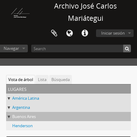
Archivo José Carlos
Mariátegui
Iniciar sesión
Navegar
Vista de árbol
Lista
Búsqueda
lugares
América Latina
Argentina
Buenos Aires
Henderson