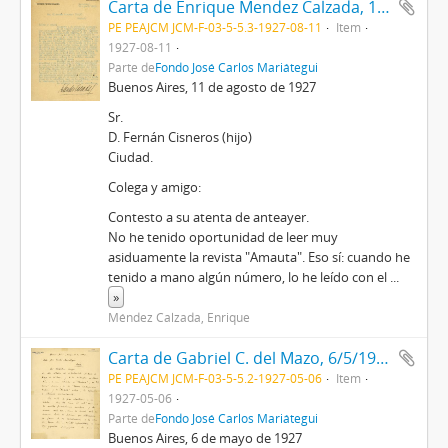
Carta de Enrique Mendez Calzada, 11/8/1927
PE PEAJCM JCM-F-03-5-5.3-1927-08-11
Item
1927-08-11
Parte de
Fondo José Carlos Mariátegui
Buenos Aires, 11 de agosto de 1927
Sr.
D. Fernán Cisneros (hijo)
Ciudad.
Colega y amigo:
Contesto a su atenta de anteayer.
No he tenido oportunidad de leer muy
asiduamente la revista "Amauta". Eso sí: cuando he
tenido a mano algún número, lo he leído con el
...
»
Méndez Calzada, Enrique
Carta de Gabriel C. del Mazo, 6/5/1927
PE PEAJCM JCM-F-03-5-5.2-1927-05-06
Item
1927-05-06
Parte de
Fondo José Carlos Mariátegui
Buenos Aires, 6 de mayo de 1927