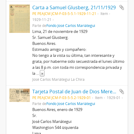
Carta a Samuel Glusberg, 21/11/1929
PE PEAJCM JCM-F-03-5-5.1-1929-11-21
Item
1929-11-21
Parte de
Fondo José Carlos Mariátegui
Lima, 21 de noviembre de 1929
Sr. Samuel Glusberg.
Buenos Aires.
Estimado amigo y compañero:
No tengo a la vista su última, tan interesante y
grata, por haberme sido secuestrada el lunes último
a las 8 p.m. con toda mi correspondencia privada y
la
...
»
José Carlos Mariátegui La Chira
Tarjeta Postal de Juan de Dios Merel, 1/1929
PE PEAJCM JCM-F-03-5-5.2-1929-01
Item
1929-01
Parte de
Fondo José Carlos Mariátegui
Buenos Aires, enero de 1929
Sr.
José Carlos Mariátegui
Washington 544 izquierda
Lima