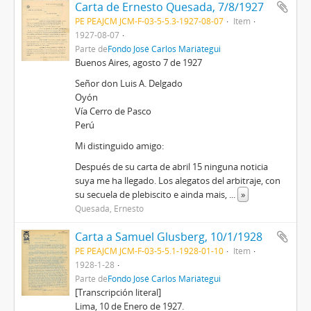
Carta de Ernesto Quesada, 7/8/1927
PE PEAJCM JCM-F-03-5-5.3-1927-08-07
Item
1927-08-07
Parte de
Fondo José Carlos Mariátegui
Buenos Aires, agosto 7 de 1927
Señor don Luis A. Delgado
Oyón
Vía Cerro de Pasco
Perú
Mi distinguido amigo:
Después de su carta de abril 15 ninguna noticia
suya me ha llegado. Los alegatos del arbitraje, con
su secuela de plebiscito e ainda mais,
...
»
Quesada, Ernesto
Carta a Samuel Glusberg, 10/1/1928
PE PEAJCM JCM-F-03-5-5.1-1928-01-10
Item
1928-1-28
Parte de
Fondo José Carlos Mariátegui
[Transcripción literal]
Lima, 10 de Enero de 1927.