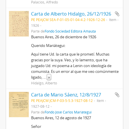
Palacios, Alfredo
Carta de Alberto Hidalgo, 26/12/1926
PE PEAJCM SEA-F-01-05-01-04-4.2-1926-12-26
Item
1926
Parte de
Fondo Sociedad Editora Amauta
Buenos Aires, 26 de diciembre de 1926
Querido Mariátegui:
Aquí tiene Ud. la carta que le prometí. Muchas
gracias por la suya. Veo, y lo lamento, que ha
juzgado Ud. mi poema a Lenin con ideología de
comunista. Es un error al que me veo comúnmente
ligado,
...
»
Hidalgo, Alberto
Carta de Mario Sáenz, 12/8/1927
PE PEAJCM JCM-F-03-5-5.3-1927-08-12
Item
1927-08-12
Parte de
Fondo José Carlos Mariátegui
Buenos Aires, 12 de agosto de 1927
Señor