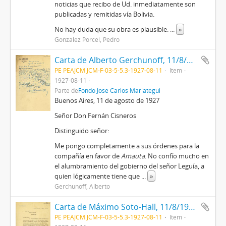
noticias que recibo de Ud. inmediatamente son
publicadas y remitidas vía Bolivia.
No hay duda que su obra es plausible.
...
»
González Porcel, Pedro
Carta de Alberto Gerchunoff, 11/8/1927
PE PEAJCM JCM-F-03-5-5.3-1927-08-11
Item
1927-08-11
Parte de
Fondo José Carlos Mariátegui
Buenos Aires, 11 de agosto de 1927
Señor Don Fernán Cisneros
Distinguido señor:
Me pongo completamente a sus órdenes para la
compañía en favor de
Amauta
. No confío mucho en
el alumbramiento del gobierno del señor Leguía, a
quien lógicamente tiene que
...
»
Gerchunoff, Alberto
Carta de Máximo Soto-Hall, 11/8/1927
PE PEAJCM JCM-F-03-5-5.3-1927-08-11
Item