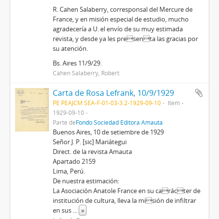
R. Cahen Salaberry, corresponsal del Mercure de
France, y en misión especial de estudio, mucho
agradecería a U. el envío de su muy estimada
revista, y desde ya les presenta las gracias por
su atención.
Bs. Aires 11/9/29.
Cahen Salaberry, Robert
Carta de Rosa Lefrank, 10/9/1929
PE PEAJCM SEA-F-01-03-3.2-1929-09-10
Item
1929-09-10
Parte de
Fondo Sociedad Editora Amauta
Buenos Aires, 10 de setiembre de 1929
Señor J. P. [sic] Mariátegui
Direct. de la revista Amauta
Apartado 2159
Lima, Perú.
De nuestra estimación:
La Asociación Anatole France en su carácter de
institución de cultura, lleva la misión de infiltrar
en sus
...
»