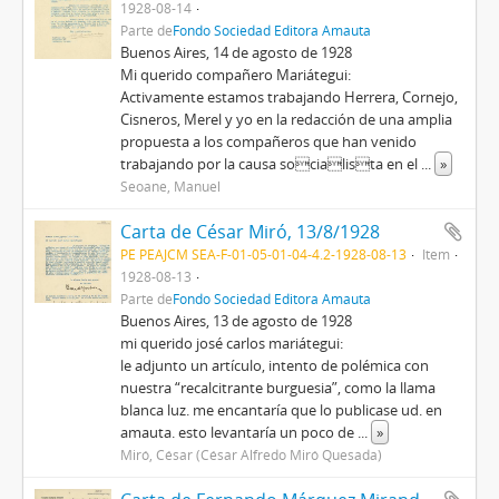
1928-08-14
Parte de
Fondo Sociedad Editora Amauta
Buenos Aires, 14 de agosto de 1928
Mi querido compañero Mariátegui:
Activamente estamos trabajando Herrera, Cornejo,
Cisneros, Merel y yo en la redacción de una amplia
propuesta a los compañeros que han venido
trabajando por la causa socialista en el
...
»
Seoane, Manuel
Carta de César Miró, 13/8/1928
PE PEAJCM SEA-F-01-05-01-04-4.2-1928-08-13
Item
1928-08-13
Parte de
Fondo Sociedad Editora Amauta
Buenos Aires, 13 de agosto de 1928
mi querido josé carlos mariátegui:
le adjunto un artículo, intento de polémica con
nuestra “recalcitrante burguesia”, como la llama
blanca luz. me encantaría que lo publicase ud. en
amauta. esto levantaría un poco de
...
»
Miró, César (César Alfredo Miró Quesada)