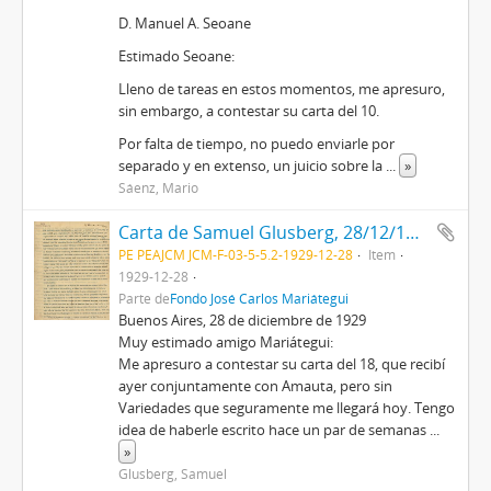
D. Manuel A. Seoane
Estimado Seoane:
Lleno de tareas en estos momentos, me apresuro,
sin embargo, a contestar su carta del 10.
Por falta de tiempo, no puedo enviarle por
separado y en extenso, un juicio sobre la
...
»
Sáenz, Mario
Carta de Samuel Glusberg, 28/12/1929
PE PEAJCM JCM-F-03-5-5.2-1929-12-28
Item
1929-12-28
Parte de
Fondo José Carlos Mariátegui
Buenos Aires, 28 de diciembre de 1929
Muy estimado amigo Mariátegui:
Me apresuro a contestar su carta del 18, que recibí
ayer conjuntamente con Amauta, pero sin
Variedades que seguramente me llegará hoy. Tengo
idea de haberle escrito hace un par de semanas
...
»
Glusberg, Samuel