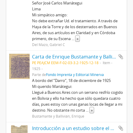
Señor José Carlos Mariátegui
Lima
Mi simpático amigo:
No debe extrañar Ud. el tratamiento. A través de
Haya de la Torre y de los desterrados en Buenos
Aires, de sus artículos en Claridad y en Córdoba
primero, de su Escena
...
»
Del Mazo, Gabriel C
Carta de Enrique Bustamante y Ballivián, 18/12/1925
PE PEAJCM EEM-F-02-03-3.2-1925-12-18
Item
1925
Parte de
Fondo Imprenta y Editorial Minerva
A bordo del “Darro”, 18 de diciembre de 1925
Mi querido Mariátegui:
Llegué a Buenos Aires con un serrano resfrío cogido
en Bolivia y ello ha hecho que sólo quedara cuatro
días, pues estoy con unas ganas locas de llegar a mi
destino. No obstante mi corta
...
»
Bustamante y Ballivián, Enrique
Introducción a un estudio sobre el problema de la educación pública