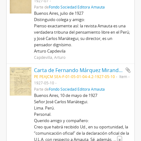
1927-07
Parte de
Fondo Sociedad Editora Amauta
Buenos Aires, julio de 1927
Distinguido colega y amigo:
Pienso exactamente así: la revista Amauta es una
verdadera tribuna del pensamiento libre en el Perú;
y José Carlos Mariátegui, su director, es un
pensador dignísimo.
Arturo Capdevila
Capdevilla, Arturo
Carta de Fernando Márquez Miranda, 10/5/1927
PE PEAJCM SEA-F-01-05-01-04-4.2-1927-05-10
Item
1927-05-10
Parte de
Fondo Sociedad Editora Amauta
Buenos Aires, 10 de mayo de 1927
Señor José Carlos Mariátegui.
Lima. Perú.
Personal.
Querido amigo y compañero:
Creo que habrá recibido Ud., en su oportunidad, la
“comunicación oficial” de la declaración oficial de la
U.L.A. con respecto a Amauta. Sé, además,
...
»