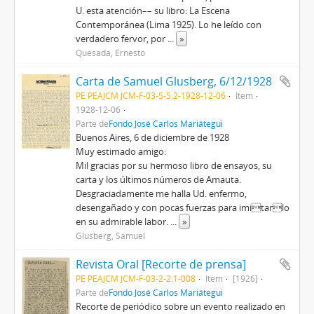
U. esta atención–– su libro: La Escena
Contemporánea (Lima 1925). Lo he leído con
verdadero fervor, por
...
»
Quesada, Ernesto
Carta de Samuel Glusberg, 6/12/1928
PE PEAJCM JCM-F-03-5-5.2-1928-12-06
Item
1928-12-06
Parte de
Fondo José Carlos Mariátegui
Buenos Aires, 6 de diciembre de 1928
Muy estimado amigo:
Mil gracias por su hermoso libro de ensayos, su
carta y los últimos números de Amauta.
Desgraciadamente me halla Ud. enfermo,
desengañado y con pocas fuerzas para imitarlo
en su admirable labor.
...
»
Glusberg, Samuel
Revista Oral [Recorte de prensa]
PE PEAJCM JCM-F-03-2-2.1-008
Item
[1926]
Parte de
Fondo José Carlos Mariátegui
Recorte de periódico sobre un evento realizado en