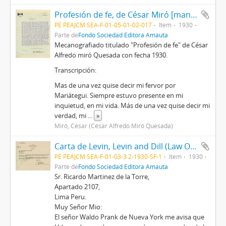
Profesión de fe, de César Miró [manuscrito]
PE PEAJCM SEA-F-01-05-01-02-017
Item
1930
Parte de
Fondo Sociedad Editora Amauta
Mecanografiado titulado "Profesión de fe" de César
Alfredo miró Quesada con fecha 1930.
Transcripción:
Mas de una vez quise decir mi fervor por
Mariátegui. Siempre estuvo presente en mi
inquietud, en mi vida. Más de una vez quise decir mi
verdad, mi
...
»
Miró, César (César Alfredo Miró Quesada)
Carta de Levin, Levin and Dill (Law Offices), [1930]
PE PEAJCM SEA-F-01-03-3.2-1930-SF-1
Item
1930
Parte de
Fondo Sociedad Editora Amauta
Sr. Ricardo Martinez de la Torre,
Apartado 2107,
Lima Peru.
Muy Señor Mio:
El señor Waldo Prank de Nueva York me avisa que