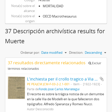
Código
14.06.00
Nota(s) sobre el
MORTALIDAD
alcance
Nota(s) sobre el
OECD Macrothesaurus
origen
37 Descripción archivística results for
Muerte
Ordenar por:
Date modified
Direction:
Descending
37 resultados directamente relacionados
Excluir
términos relacionados
L'inchiesta per il crollo tragico a Via dei Modelli [Recorte de Prensa]
PE PEAJCM JCM-F-03-2-2.1-001
Item
[1922-1923]
Parte de
Fondo José Carlos Mariátegui
El recorte es sobre la trágica noticia de un derrumbe
en la calle Via de Modelli en la que fallecieron dos
tipógrafos: Alfredo Speranza y Romeo Nucci.
Autor Desconocido