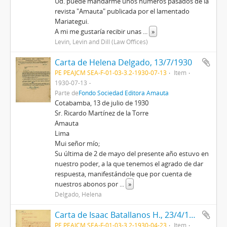
Ud. puede mandarme unos números pasados de la
revista "Amauta" publicada por el lamentado
Mariategui.
A mi me gustaría recibir unas
...
»
Levin, Levin and Dill (Law Offices)
Carta de Helena Delgado, 13/7/1930
PE PEAJCM SEA-F-01-03-3.2-1930-07-13
Item
1930-07-13
Parte de
Fondo Sociedad Editora Amauta
Cotabamba, 13 de julio de 1930
Sr. Ricardo Martínez de la Torre
Amauta
Lima
Mui señor mío;
Su última de 2 de mayo del presente año estuvo en
nuestro poder, a la que tenemos el agrado de dar
respuesta, manifestándole que por cuenta de
nuestros abonos por
...
»
Delgado, Helena
Carta de Isaac Batallanos H., 23/4/1930
PE PEAJCM SEA-F-01-03-3.2-1930-04-23
Item