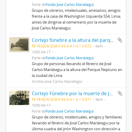
Parte de
Fondo José Carlos Mariátegui
Grupo de obreros, intelectuales, artesanos, amigos
frente a la casa de Washington Izquierda 554, Lima;
antes de dirigirse al cementerio por la muerte de
José Carlos Mariátegui.
Cortejo fúnebre a la altura del parque Neptuno
PE PEAJCM JCM-F-03-4-4.1-4.1.5-072
Item
1930-04-17
Parte de
Fondo José Carlos Mariátegui
Grupo de personas llevando el féretro de José
Carlos Mariátegui a la altura del Parque Neptuno en
la ciudad de Lima.
Archivo José Carlos Mariátegui
Cortejo Fúnebre por la muerte de José Carlos Mariátegui
PE PEAJCM JCM-F-03-4-4.1-4.1.5-071
Item
1930-04-17
Parte de
Fondo José Carlos Mariátegui
Grupo de obreros, intelectuales, amigos y familiares
llevando el féretro de José Carlos Mariátegui por la
última cuadra del jirón Washington con dirección a