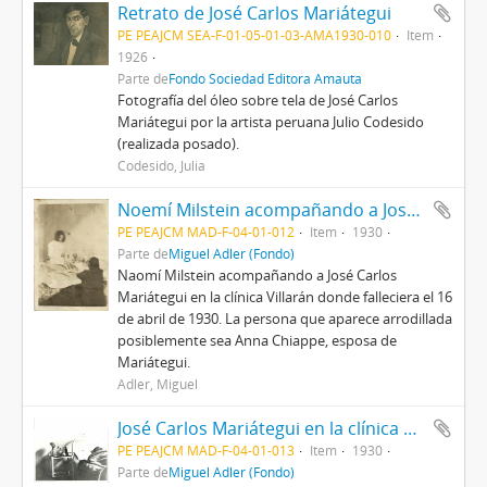
Retrato de José Carlos Mariátegui
PE PEAJCM SEA-F-01-05-01-03-AMA1930-010
Item
1926
Parte de
Fondo Sociedad Editora Amauta
Fotografía del óleo sobre tela de José Carlos
Mariátegui por la artista peruana Julio Codesido
(realizada posado).
Codesido, Julia
Noemí Milstein acompañando a José Carlos Mariátegui en su lecho de muerte
PE PEAJCM MAD-F-04-01-012
Item
1930
Parte de
Miguel Adler (Fondo)
Naomí Milstein acompañando a José Carlos
Mariátegui en la clínica Villarán donde falleciera el 16
de abril de 1930. La persona que aparece arrodillada
posiblemente sea Anna Chiappe, esposa de
Mariátegui.
Adler, Miguel
José Carlos Mariátegui en la clínica Villarán
PE PEAJCM MAD-F-04-01-013
Item
1930
Parte de
Miguel Adler (Fondo)