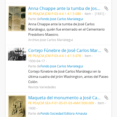
Anna Chiappe ante la tumba de José Carlos Mariátegui
PE PEAJCM JCM-F-03-4-4.1-4.1.5-080
Item
[1931]
Parte de
Fondo José Carlos Mariátegui
Anna Chiappe ante la tumba de José Carlos
Mariátegui, quién fue enterrado en el Cementerio
Presbítero Maestro.
Archivo José Carlos Mariátegui
Cortejo Fúnebre de José Carlos Mariátegui entrando a Paseo Colón
PE PEAJCM JCM-F-03-4-4.1-4.1.5-078
Item
1930-04-17
Parte de
Fondo José Carlos Mariátegui
Cortejo fúnebre de José Carlos Mariátegui en la
última cuadra del jirón Washington, antes del Paseo
Colón.
Revista Variedades
Maqueta del monumento a José Carlos Mariátegui diseñado por Artemio Ocaña
PE PEAJCM SEA-F-01-05-01-03-AMA1930-009
Item
1930
Parte de
Fondo Sociedad Editora Amauta