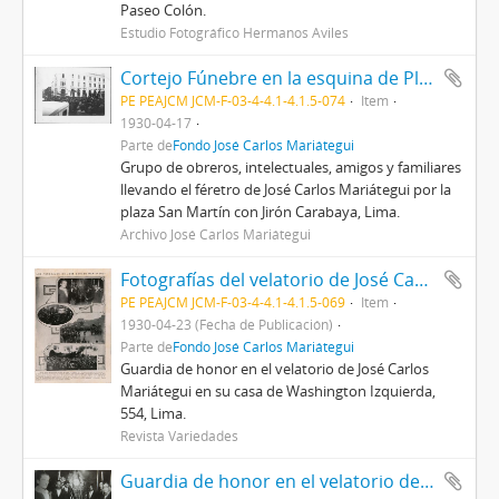
Paseo Colón.
Estudio Fotográfico Hermanos Aviles
Cortejo Fúnebre en la esquina de Plaza San Martín
PE PEAJCM JCM-F-03-4-4.1-4.1.5-074
Item
1930-04-17
Parte de
Fondo José Carlos Mariátegui
Grupo de obreros, intelectuales, amigos y familiares
llevando el féretro de José Carlos Mariátegui por la
plaza San Martín con Jirón Carabaya, Lima.
Archivo José Carlos Mariátegui
Fotografías del velatorio de José Carlos Mariátegui
PE PEAJCM JCM-F-03-4-4.1-4.1.5-069
Item
1930-04-23 (Fecha de Publicación)
Parte de
Fondo José Carlos Mariátegui
Guardia de honor en el velatorio de José Carlos
Mariátegui en su casa de Washington Izquierda,
554, Lima.
Revista Variedades
Guardia de honor en el velatorio de José Carlos Mariátegui