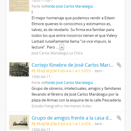
1925-11-00
Parte de
Fondo José Carlos Mariátegui
I.
El mejor homenaje que podemos rendir a Edwin
Elmore quienes lo conocimos y estimamos es,
talvez, es de revelarlo. Su firma era familiar para
todos los que entre nosotros tienen el que Valery
Larbad ruiseñamente llama “ce vice impuni, la
lecture”. Pero
...
»
José Carlos Mariátegui La Chira
Cortejo fúnebre de José Carlos Mariátegui por la Plaza de Armas
PE PEAJCM JCM-F-03-4-4.1-4.1.5-073
Item
1930-04-17
Parte de
Fondo José Carlos Mariátegui
Grupo de obreros, intelectuales, amigos y familiares
llevando el féretro de José Carlos Mariátegui por la
plaza de Armas con la esquina de la calle Pescadería.
Estudio Fotográfico Hermanos Aviles
Grupo de amigos frente a la casa de José Carlos Mariátegui
PE PEAJCM JCM-F-03-4-4.1-4.1.5-070
Item
1930-04-17