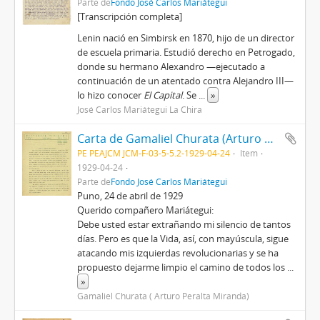
Parte de
Fondo José Carlos Mariátegui
[Transcripción completa]
Lenin nació en Simbirsk en 1870, hijo de un director
de escuela primaria. Estudió derecho en Petrogado,
donde su hermano Alexandro —ejecutado a
continuación de un atentado contra Alejandro III—
lo hizo conocer
El Capital
. Se
...
»
José Carlos Mariátegui La Chira
Carta de Gamaliel Churata (Arturo Peralta Miranda), 24/4/1929
PE PEAJCM JCM-F-03-5-5.2-1929-04-24
Item
1929-04-24
Parte de
Fondo José Carlos Mariátegui
Puno, 24 de abril de 1929
Querido compañero Mariátegui:
Debe usted estar extrañando mi silencio de tantos
días. Pero es que la Vida, así, con mayúscula, sigue
atacando mis izquierdas revolucionarias y se ha
propuesto dejarme limpio el camino de todos los
...
»
Gamaliel Churata ( Arturo Peralta Miranda)