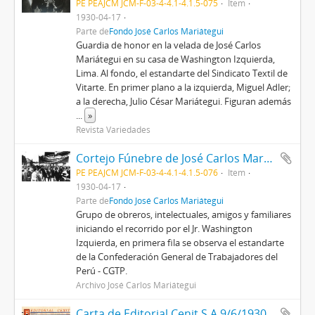
PE PEAJCM JCM-F-03-4-4.1-4.1.5-075
Item
1930-04-17
Parte de
Fondo José Carlos Mariátegui
Guardia de honor en la velada de José Carlos
Mariátegui en su casa de Washington Izquierda,
Lima. Al fondo, el estandarte del Sindicato Textil de
Vitarte. En primer plano a la izquierda, Miguel Adler;
a la derecha, Julio César Mariátegui. Figuran además
...
»
Revista Variedades
Cortejo Fúnebre de José Carlos Mariátegui con el estandarte de la CGTP
PE PEAJCM JCM-F-03-4-4.1-4.1.5-076
Item
1930-04-17
Parte de
Fondo José Carlos Mariátegui
Grupo de obreros, intelectuales, amigos y familiares
iniciando el recorrido por el Jr. Washington
Izquierda, en primera fila se observa el estandarte
de la Confederación General de Trabajadores del
Perú - CGTP.
Archivo José Carlos Mariátegui
Carta de Editorial Cenit S.A,9/6/1930