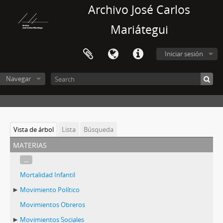
Archivo José Carlos
Mariátegui
Iniciar sesión
Navegar
Vista de árbol
Lista
Búsqueda
materias
...
Mortalidad Infantil
Movimiento Político
Movimientos Obreros
Movimientos Sociales