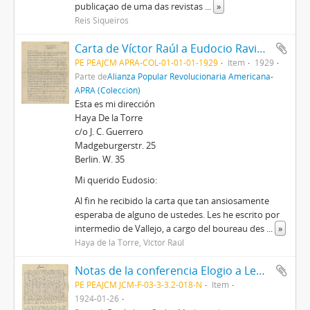
publicaçao de uma das revistas
...
»
Reis Siqueiros
Carta de Víctor Raúl a Eudocio Ravines, 1929
PE PEAJCM APRA-COL-01-01-01-1929
Item
1929
Parte de
Alianza Popular Revolucionaria Americana-
APRA (Colección)
Esta es mi dirección
Haya De la Torre
c/o J. C. Guerrero
Madgeburgerstr. 25
Berlin. W. 35
Mi querido Eudosio:
Al fin he recibido la carta que tan ansiosamente
esperaba de alguno de ustedes. Les he escrito por
intermedio de Vallejo, a cargo del boureau des
...
»
Haya de la Torre, Víctor Raúl
Notas de la conferencia Elogio a Lenin
PE PEAJCM JCM-F-03-3-3.2-018-N
Item
1924-01-26