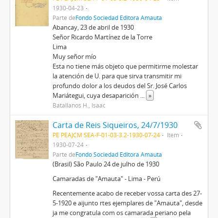
1930-04-23
Parte de
Fondo Sociedad Editora Amauta
Abancay, 23 de abril de 1930
Señor Ricardo Martínez de la Torre
Lima
Muy señor mío
Esta no tiene más objeto que permitirme molestar
la atención de U. para que sirva transmitir mi
profundo dolor a los deudos del Sr. José Carlos
Mariátegui, cuya desaparición
...
»
Batallanos H., Isaac
Carta de Reis Siqueiros, 24/7/1930
PE PEAJCM SEA-F-01-03-3.2-1930-07-24
Item
1930-07-24
Parte de
Fondo Sociedad Editora Amauta
(Brasil) São Paulo 24 de julho de 1930
Camaradas de "Amauta" - Lima - Perú
Recentemente acabo de receber vossa carta des 27-
5-1920 e aijunto rtes ejemplares de "Amauta", desde
ja me congratula com os camarada periano pela