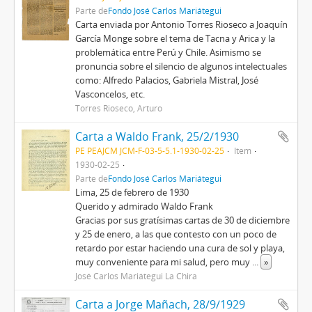
Parte de
Fondo José Carlos Mariátegui
Carta enviada por Antonio Torres Rioseco a Joaquín
García Monge sobre el tema de Tacna y Arica y la
problemática entre Perú y Chile. Asimismo se
pronuncia sobre el silencio de algunos intelectuales
como: Alfredo Palacios, Gabriela Mistral, José
Vasconcelos, etc.
Torres Rioseco, Arturo
Carta a Waldo Frank, 25/2/1930
PE PEAJCM JCM-F-03-5-5.1-1930-02-25
Item
1930-02-25
Parte de
Fondo José Carlos Mariátegui
Lima, 25 de febrero de 1930
Querido y admirado Waldo Frank
Gracias por sus gratísimas cartas de 30 de diciembre
y 25 de enero, a las que contesto con un poco de
retardo por estar haciendo una cura de sol y playa,
muy conveniente para mi salud, pero muy
...
»
José Carlos Mariátegui La Chira
Carta a Jorge Mañach, 28/9/1929