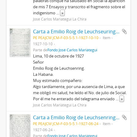
palabras conque ha saludado en Social la aparición
de mis 7 Ensayos y transcrito el fragmento sobre el
indigenismo
...
»
José Carlos Mariátegui La Chira
Carta a Emilio Roig de Leuchseuring, 10/10/1927
PE PEAJCM JCM-F-03-5-5.1-1927-10-10
Item
1927-10-10
Parte de
Fondo José Carlos Mariátegui
Lima, 10 de octubre de 1927
Señor
Emilio Roig de Leuchsenring.
La Habana.
Muy estimado compañero:
Algo tardíamente, por una ausencia de Lima, a que
me obligó mi salud, he leído el No. de julio de Social.
Por él me he enterado del telegrama enviado
...
»
José Carlos Mariátegui La Chira
Carta a Emilio Roig de Leuchsenring, 24/6/1927
PE PEAJCM JCM-F-03-5-5.1-1927-06-24
Item
1927-06-24
Parte de
Fondo José Carlos Mariátegui