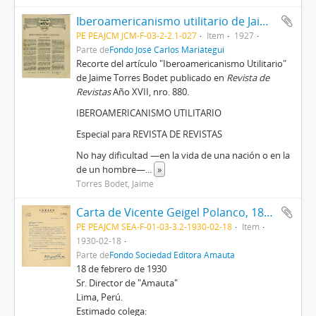
Iberoamericanismo utilitario de Jaime Torres Bodet [Recorte de Prensa]
PE PEAJCM JCM-F-03-2-2.1-027
Item
1927
Parte de
Fondo José Carlos Mariátegui
Recorte del artículo "Iberoamericanismo Utilitario"
de Jaime Torres Bodet publicado en
Revista de
Revistas
Año XVII, nro. 880.
IBEROAMERICANISMO UTILITARIO
Especial para REVISTA DE REVISTAS
No hay dificultad —en la vida de una nación o en la
de un hombre—
...
»
Torres Bodet, Jaime
Carta de Vicente Geigel Polanco, 18/2/1930
PE PEAJCM SEA-F-01-03-3.2-1930-02-18
Item
1930-02-18
Parte de
Fondo Sociedad Editora Amauta
18 de febrero de 1930
Sr. Director de "Amauta"
Lima, Perú.
Estimado colega: