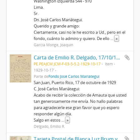
Washington izquierda 544 - 970
Lima.
Sr.
Dn. José Carlos Mariátegui.
Querido y grande amigo:
Ciertamente, casi no le he escrito a Ud., pero en el
fondo, cuánto lo admiro y quiero. De ello
...
»
García Monge, Joaquín
Carta de Emilio R. Delgado, 17/10/1929
PE PEAJCM JCM-F-03-5-5.2-1929-10-17
Item
1929-10-17
Parte de
Fondo José Carlos Mariátegui
San Juan, Puerto Rico, 17 de octubre de 1929
C. José Carlos Mariátegui:
Acabo de recibir la colección de Amauta que usted
tan generosamente me envía. No hallo palabras
para agradecerle ese gran favor que yo espero
responder algún día.
Salgo en estos
...
»
Delgado, Emilio R.
Tarjeta Postal de Blanca Luz Brum y David Alfaro Siqueiros, 15/10/1929