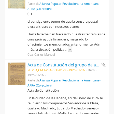
Parte de
Alianza Popular Revolucionaria Americana-
APRA (Colección)
(...)
el consiguiente temor de que la censura postal
diera al traste con nuestros planes.
Hasta la fecha han fracasado nuestras tentativas de
conseguir ayuda financiera, malgrado lo
ofrecimientos mencionados anteriormente. Aún
más, la situación política
...
»
Cox, Carlos Manuel
Acta de Constitución del grupo de apoyo a la revolución en Venezuela
PE PEAJCM APRA-COL-01-03-1926-01-16
Item
1926-01-16
Parte de
Alianza Popular Revolucionaria Americana-
APRA (Colección)
Acta de Constitución
En la ciudad de la Habana, a 9 de Enero de 1926 se
reunieron los compañeros Salvador de la Plaza,
Gustavo Machado, Eduardo Machado (venezo­
lanos), Julio Antonio Mella, Leonardo Fernandez