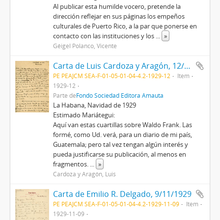
Al publicar esta humilde vocero, pretende la
dirección reflejar en sus páginas los empeños
culturales de Puerto Rico, a la par que ponerse en
contacto con las instituciones y los
...
»
Géigel Polanco, Vicente
Carta de Luis Cardoza y Aragón, 12/1929
PE PEAJCM SEA-F-01-05-01-04-4.2-1929-12
Item
1929-12
Parte de
Fondo Sociedad Editora Amauta
La Habana, Navidad de 1929
Estimado Mariátegui:
Aquí van estas cuartillas sobre Waldo Frank. Las
formé, como Ud. verá, para un diario de mi país,
Guatemala; pero tal vez tengan algún interés y
pueda justificarse su publicación, al menos en
fragmentos.
...
»
Cardoza y Aragón, Luis
Carta de Emilio R. Delgado, 9/11/1929
PE PEAJCM SEA-F-01-05-01-04-4.2-1929-11-09
Item
1929-11-09