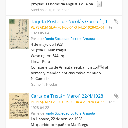
propias las horas de angustia que ha
...
»
Sandino, Augusto César
Tarjeta Postal de Nicolás Gamolín,4/5/1928
PE PEAJCM SEA-F-01-05-01-04-4.2-1928-05-04
Item
1928-05-04
Parte de
Fondo Sociedad Editora Amauta
4 de mayo de 1928
Sr. José C. Mariátegui
Washington 544-izq.
Lima - Perú
Compañeros de Amauta, reciban un cordial
abrazo y manden noticias más a menudo.
N. Gamolín
Gamolín, Nicolás
Carta de Tristán Marof, 22/4/1928
PE PEAJCM SEA-F-01-05-01-04-4.2-1928-04-22
Item
1928-04-22
Parte de
Fondo Sociedad Editora Amauta
La Habana, 22 de abril de 1928
Mi querido compañero Mariátegui