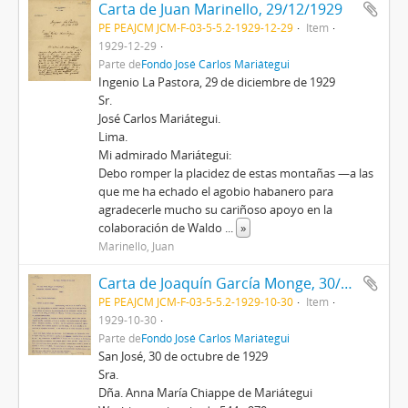
Carta de Juan Marinello, 29/12/1929
PE PEAJCM JCM-F-03-5-5.2-1929-12-29
Item
1929-12-29
Parte de
Fondo José Carlos Mariátegui
Ingenio La Pastora, 29 de diciembre de 1929
Sr.
José Carlos Mariátegui.
Lima.
Mi admirado Mariátegui:
Debo romper la placidez de estas montañas —a las
que me ha echado el agobio habanero para
agradecerle mucho su cariñoso apoyo en la
colaboración de Waldo
...
»
Marinello, Juan
Carta de Joaquín García Monge, 30/10/1929
PE PEAJCM JCM-F-03-5-5.2-1929-10-30
Item
1929-10-30
Parte de
Fondo José Carlos Mariátegui
San José, 30 de octubre de 1929
Sra.
Dña. Anna María Chiappe de Mariátegui