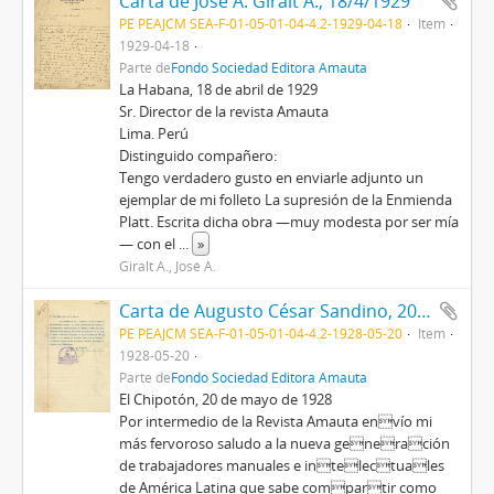
Carta de José A. Giralt A., 18/4/1929
PE PEAJCM SEA-F-01-05-01-04-4.2-1929-04-18
Item
1929-04-18
Parte de
Fondo Sociedad Editora Amauta
La Habana, 18 de abril de 1929
Sr. Director de la revista Amauta
Lima. Perú
Distinguido compañero:
Tengo verdadero gusto en enviarle adjunto un
ejemplar de mi folleto La supresión de la Enmienda
Platt. Escrita dicha obra —muy modesta por ser mía
— con el
...
»
Giralt A., José A.
Carta de Augusto César Sandino, 20/5/1928
PE PEAJCM SEA-F-01-05-01-04-4.2-1928-05-20
Item
1928-05-20
Parte de
Fondo Sociedad Editora Amauta
El Chipotón, 20 de mayo de 1928
Por intermedio de la Revista Amauta envío mi
más fervoroso saludo a la nueva generación
de trabajadores manuales e intelectuales
de América Latina que sabe compartir como