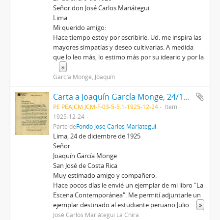
Señor don José Carlos Mariátegui
Lima
Mi querido amigo:
Hace tiempo estoy por escribirle. Ud. me inspira las
mayores simpatías y deseo cultivarlas. A medida
que lo leo más, lo estimo más por su ideario y por la
...
»
García Monge, Joaquín
Carta a Joaquín García Monge, 24/12/1925
PE PEAJCM JCM-F-03-5-5.1-1925-12-24
Item
1925-12-24
Parte de
Fondo José Carlos Mariátegui
Lima, 24 de diciembre de 1925
Señor
Joaquín García Monge
San José de Costa Rica
Muy estimado amigo y compañero:
Hace pocos días le envié un ejemplar de mi libro "La
Escena Contemporánea". Me permití adjuntarle un
ejemplar destinado al estudiante peruano Julio
...
»
José Carlos Mariátegui La Chira