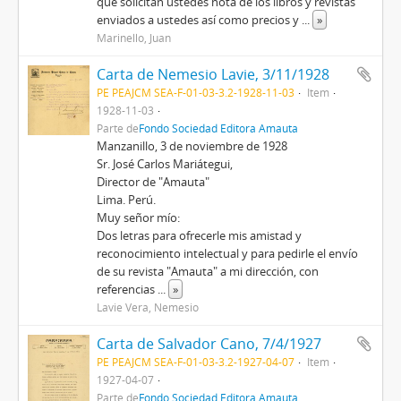
que solicitan ustedes nota de los libros y revistas
enviados a ustedes así como precios y
...
»
Marinello, Juan
Carta de Nemesio Lavie, 3/11/1928
PE PEAJCM SEA-F-01-03-3.2-1928-11-03
Item
1928-11-03
Parte de
Fondo Sociedad Editora Amauta
Manzanillo, 3 de noviembre de 1928
Sr. José Carlos Mariátegui,
Director de "Amauta"
Lima. Perú.
Muy señor mío:
Dos letras para ofrecerle mis amistad y
reconocimiento intelectual y para pedirle el envío
de su revista "Amauta" a mi dirección, con
referencias
...
»
Lavie Vera, Nemesio
Carta de Salvador Cano, 7/4/1927
PE PEAJCM SEA-F-01-03-3.2-1927-04-07
Item
1927-04-07
Parte de
Fondo Sociedad Editora Amauta