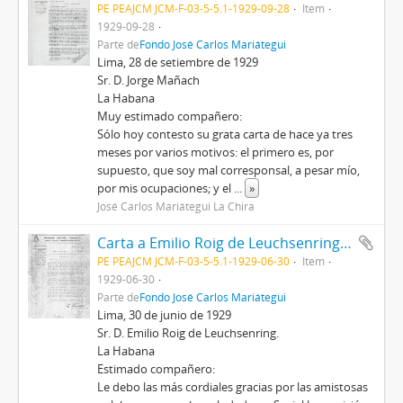
PE PEAJCM JCM-F-03-5-5.1-1929-09-28
Item
1929-09-28
Parte de
Fondo José Carlos Mariátegui
Lima, 28 de setiembre de 1929
Sr. D. Jorge Mañach
La Habana
Muy estimado compañero:
Sólo hoy contesto su grata carta de hace ya tres
meses por varios motivos: el primero es, por
supuesto, que soy mal corresponsal, a pesar mío,
por mis ocupaciones; y el
...
»
José Carlos Mariátegui La Chira
Carta a Emilio Roig de Leuchsenring, 30/6/1929
PE PEAJCM JCM-F-03-5-5.1-1929-06-30
Item
1929-06-30
Parte de
Fondo José Carlos Mariátegui
Lima, 30 de junio de 1929
Sr. D. Emilio Roig de Leuchsenring.
La Habana
Estimado compañero:
Le debo las más cordiales gracias por las amistosas