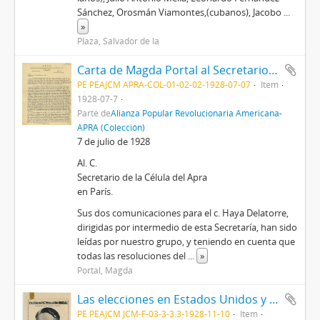
Sánchez, Orosmán Viamontes,(cubanos), Jacobo
...
»
Plaza, Salvador de la
Carta de Magda Portal al Secretario de la Célula del Apra en París, 7/71928
PE PEAJCM APRA-COL-01-02-02-1928-07-07
Item
1928-07-7
Parte de
Alianza Popular Revolucionaria Americana-
APRA (Colección)
7 de julio de 1928
Al. C.
Secretario de la Célula del Apra
en París.
Sus dos comunicaciones para el c. Haya Delatorre,
dirigidas por intermedio de esta Secretaría, han sido
leídas por nuestro grupo, y teniendo en cuenta que
todas las resoluciones del
...
»
Portal, Magda
Las elecciones en Estados Unidos y Nicaragua [Recorte de prensa]
PE PEAJCM JCM-F-03-3-3.3-1928-11-10
Item