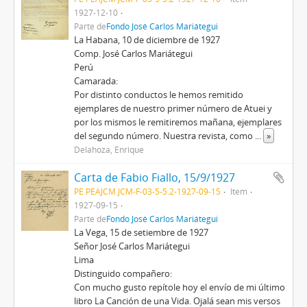
1927-12-10
Parte de
Fondo José Carlos Mariátegui
La Habana, 10 de diciembre de 1927
Comp. José Carlos Mariátegui
Perú
Camarada:
Por distinto conductos le hemos remitido
ejemplares de nuestro primer número de Atuei y
por los mismos le remitiremos mañana, ejemplares
del segundo número. Nuestra revista, como
...
»
Delahoza, Enrique
Carta de Fabio Fiallo, 15/9/1927
PE PEAJCM JCM-F-03-5-5.2-1927-09-15
Item
1927-09-15
Parte de
Fondo José Carlos Mariátegui
La Vega, 15 de setiembre de 1927
Señor José Carlos Mariátegui
Lima
Distinguido compañero:
Con mucho gusto repítole hoy el envío de mi último
libro La Canción de una Vida. Ojalá sean mis versos