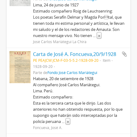
Lima, 24 de junio de 1927
Estimado compañero Roig de Leuchsenring:
Los poetas Serafín Delmar y Magda Portal, que
tienen toda mi estima personal y artística, le llevan
mi saludo y el de los redactores de Amauta. Son
nuestro mensaje vivo. No tienen
...
»
José Carlos Mariátegui La Chira
Carta de José A. Foncueva,20/9/1928
PE PEAJCM JCM-F-03-5-5.2-1928-09-20
Item
1928-09-20
Parte de
Fondo José Carlos Mariátegui
Habana, 20 de setiembre de 1928
Al compañero José Carlos Mariátegui.
Lima. Perú.
Estimado compañero:
Esta es la tercera carta que le dirijo. Las dos
anteriores no han obtenido respuesta, por lo que
supongo que habrán sido interceptadas por la
policía peruana
...
»
Foncueva, José A.