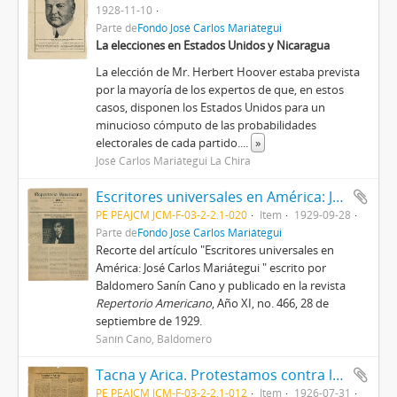
1928-11-10
Parte de
Fondo José Carlos Mariátegui
La elecciones en Estados Unidos y Nicaragua
La elección de Mr. Herbert Hoover estaba prevista
por la mayoría de los expertos de que, en estos
casos, disponen los Estados Unidos para un
minucioso cómputo de las probabilidades
electorales de cada partido.
...
»
José Carlos Mariátegui La Chira
Escritores universales en América: José Carlos Mariátegui [Recorte de prensa]
PE PEAJCM JCM-F-03-2-2.1-020
Item
1929-09-28
Parte de
Fondo José Carlos Mariátegui
Recorte del artículo "Escritores universales en
América: José Carlos Mariátegui " escrito por
Baldomero Sanín Cano y publicado en la revista
Repertorio Americano
, Año XI, no. 466, 28 de
septiembre de 1929.
Sanín Cano, Baldomero
Tacna y Arica. Protestamos contra la barbarie [Recorte de prensa]
PE PEAJCM JCM-F-03-2-2.1-012
Item
1926-07-31