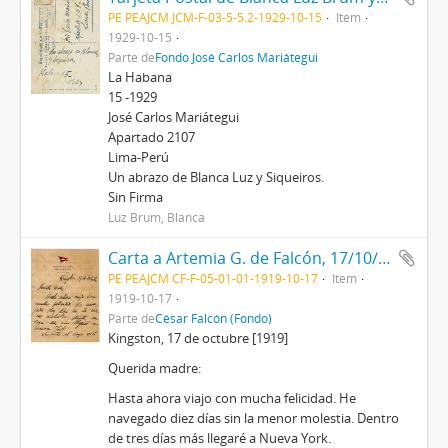
PE PEAJCM JCM-F-03-5-5.2-1929-10-15
Item
1929-10-15
Parte de
Fondo José Carlos Mariátegui
La Habana
15 -1929
José Carlos Mariátegui
Apartado 2107
Lima-Perú
Un abrazo de Blanca Luz y Siqueiros.
Sin Firma
Luz Brum, Blanca
Carta a Artemia G. de Falcón, 17/10/1919
PE PEAJCM CF-F-05-01-01-1919-10-17
Item
1919-10-17
Parte de
César Falcón (Fondo)
Kingston, 17 de octubre [1919]
Querida madre:
Hasta ahora viajo con mucha felicidad. He
navegado diez días sin la menor molestia. Dentro
de tres días más llegaré a Nueva York.