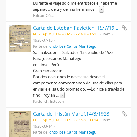
Durante el viaje solo me entristece el haberme
separado de ti y de mis hermanos.
...
»
Falcón, César
Carta de Esteban Pavletich, 15/7/1928
PE PEAJCM JCM-F-03-5-5.2-1928-07-15
Item
1928-07-15
Parte de
Fondo José Carlos Mariátegui
San Salvador, El Salvador, 15 de julio de 1928
Para José Carlos Mariátegui
en Lima - Perú.
Gran camarada:
Por dos ocasiones le he escrito desde el
campamento aprovechando de una de ellas para
enviarle el saludo prometido. —Lo hice a través del
fino Froylán
...
»
Pavletich, Esteban
Carta de Tristán Marof,14/3/1928
PE PEAJCM JCM-F-03-5-5.2-1928-03-14
Item
1928-03-14
Parte de
Fondo José Carlos Mariátegui