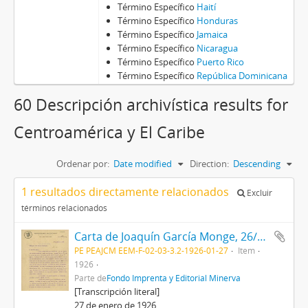
Término Específico
Haití
Término Específico
Honduras
Término Específico
Jamaica
Término Específico
Nicaragua
Término Específico
Puerto Rico
Término Específico
República Dominicana
60 Descripción archivística results for
Centroamérica y El Caribe
Ordenar por:
Date modified
Direction:
Descending
1 resultados directamente relacionados
Excluir
términos relacionados
Carta de Joaquín García Monge, 26/1/1926
PE PEAJCM EEM-F-02-03-3.2-1926-01-27
Item
1926
Parte de
Fondo Imprenta y Editorial Minerva
[Transcripción literal]
27 de enero de 1926