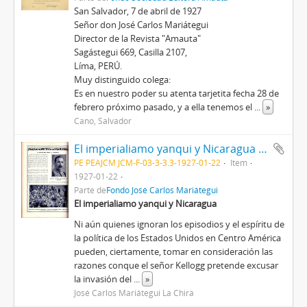
San Salvador, 7 de abril de 1927
Señor don José Carlos Mariátegui
Director de la Revista "Amauta"
Sagástegui 669, Casilla 2107,
Líma, PERÚ.
Muy distinguido colega:
Es en nuestro poder su atenta tarjetita fecha 28 de
febrero próximo pasado, y a ella tenemos el
...
»
Cano, Salvador
El imperialiamo yanqui y Nicaragua [Recorte de prensa]
PE PEAJCM JCM-F-03-3-3.3-1927-01-22
Item
1927-01-22
Parte de
Fondo José Carlos Mariátegui
El imperialiamo yanqui y Nicaragua
Ni aún quienes ignoran los episodios y el espíritu de
la política de los Estados Unidos en Centro América
pueden, ciertamente, tomar en consideración las
razones conque el señor Kellogg pretende excusar
la invasión del
...
»
José Carlos Mariátegui La Chira