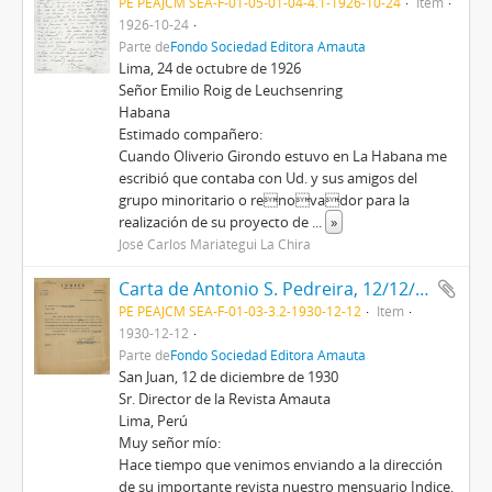
PE PEAJCM SEA-F-01-05-01-04-4.1-1926-10-24
Item
1926-10-24
Parte de
Fondo Sociedad Editora Amauta
Lima, 24 de octubre de 1926
Señor Emilio Roig de Leuchsenring
Habana
Estimado compañero:
Cuando Oliverio Girondo estuvo en La Habana me
escribió que contaba con Ud. y sus amigos del
grupo minoritario o renovador para la
realización de su proyecto de
...
»
José Carlos Mariátegui La Chira
Carta de Antonio S. Pedreira, 12/12/1930
PE PEAJCM SEA-F-01-03-3.2-1930-12-12
Item
1930-12-12
Parte de
Fondo Sociedad Editora Amauta
San Juan, 12 de diciembre de 1930
Sr. Director de la Revista Amauta
Lima, Perú
Muy señor mío:
Hace tiempo que venimos enviando a la dirección
de su importante revista nuestro mensuario Indice,