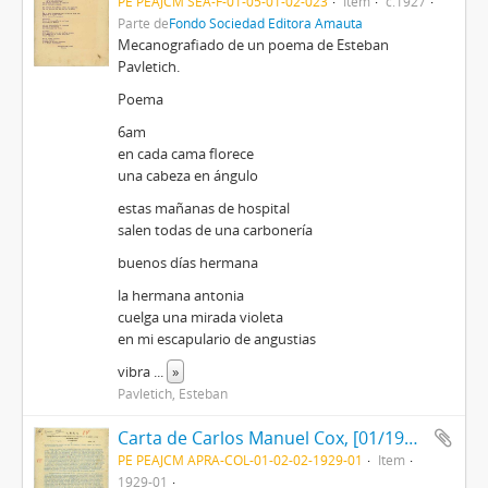
PE PEAJCM SEA-F-01-05-01-02-023
Item
c.1927
Parte de
Fondo Sociedad Editora Amauta
Mecanografiado de un poema de Esteban
Pavletich.
Poema
6am
en cada cama florece
una cabeza en ángulo
estas mañanas de hospital
salen todas de una carbonería
buenos días hermana
la hermana antonia
cuelga una mirada violeta
en mi escapulario de angustias
vibra
...
»
Pavletich, Esteban
Carta de Carlos Manuel Cox, [01/1929]
PE PEAJCM APRA-COL-01-02-02-1929-01
Item
1929-01