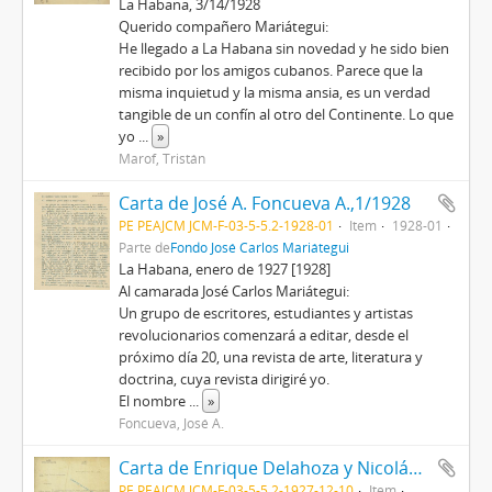
La Habana, 3/14/1928
Querido compañero Mariátegui:
He llegado a La Habana sin novedad y he sido bien
recibido por los amigos cubanos. Parece que la
misma inquietud y la misma ansia, es un verdad
tangible de un confín al otro del Continente. Lo que
yo
...
»
Marof, Tristán
Carta de José A. Foncueva A.,1/1928
PE PEAJCM JCM-F-03-5-5.2-1928-01
Item
1928-01
Parte de
Fondo José Carlos Mariátegui
La Habana, enero de 1927 [1928]
Al camarada José Carlos Mariátegui:
Un grupo de escritores, estudiantes y artistas
revolucionarios comenzará a editar, desde el
próximo día 20, una revista de arte, literatura y
doctrina, cuya revista dirigiré yo.
El nombre
...
»
Foncueva, José A.
Carta de Enrique Delahoza y Nicolás Gamolín, 10/12/1927
PE PEAJCM JCM-F-03-5-5.2-1927-12-10
Item