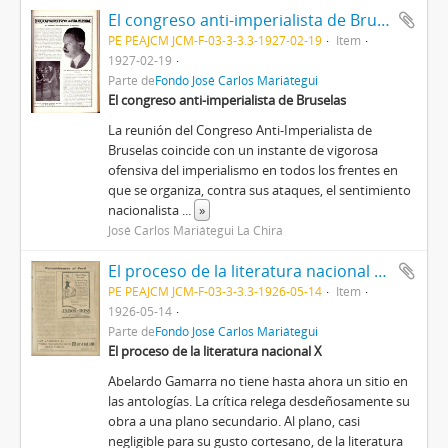
El congreso anti-imperialista de Bruselas [Recorte de prensa]
PE PEAJCM JCM-F-03-3-3.3-1927-02-19
Item
1927-02-19
Parte de
Fondo José Carlos Mariátegui
El congreso anti-imperialista de Bruselas
La reunión del Congreso Anti-Imperialista de
Bruselas coincide con un instante de vigorosa
ofensiva del imperialismo en todos los frentes en
que se organiza, contra sus ataques, el sentimiento
nacionalista
...
»
José Carlos Mariátegui La Chira
El proceso de la literatura nacional X [Recorte de prensa]
PE PEAJCM JCM-F-03-3-3.3-1926-05-14
Item
1926-05-14
Parte de
Fondo José Carlos Mariátegui
El proceso de la literatura nacional X
Abelardo Gamarra no tiene hasta ahora un sitio en
las antologías. La crítica relega desdeñosamente su
obra a una plano secundario. Al plano, casi
negligible para su gusto cortesano, de la literatura