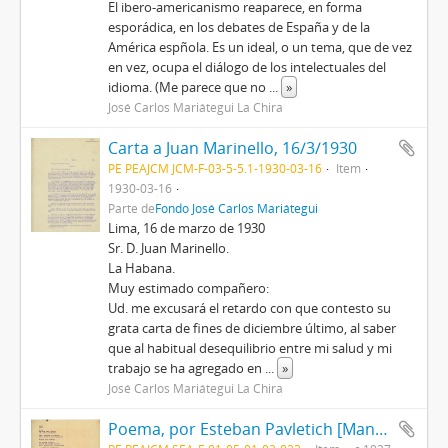
El ibero-americanismo reaparece, en forma
esporádica, en los debates de España y de la
América espñola. Es un ideal, o un tema, que de vez
en vez, ocupa el diálogo de los intelectuales del
idioma. (Me parece que no
...
»
José Carlos Mariátegui La Chira
Carta a Juan Marinello, 16/3/1930
PE PEAJCM JCM-F-03-5-5.1-1930-03-16
Item
1930-03-16
Parte de
Fondo José Carlos Mariátegui
Lima, 16 de marzo de 1930
Sr. D. Juan Marinello.
La Habana.
Muy estimado compañero:
Ud. me excusará el retardo con que contesto su
grata carta de fines de diciembre último, al saber
que al habitual desequilibrio entre mi salud y mi
trabajo se ha agregado en
...
»
José Carlos Mariátegui La Chira
Poema, por Esteban Pavletich [Manuscrito]