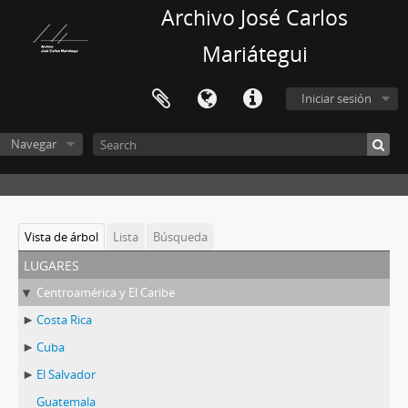
Archivo José Carlos
Mariátegui
Iniciar sesión
Navegar
Vista de árbol
Lista
Búsqueda
lugares
Centroamérica y El Caribe
Costa Rica
Cuba
El Salvador
Guatemala