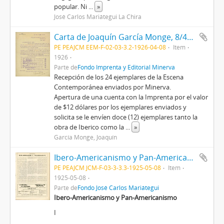
popular. Ni
...
»
José Carlos Mariátegui La Chira
Carta de Joaquín García Monge, 8/4/1926
PE PEAJCM EEM-F-02-03-3.2-1926-04-08
Item
1926
Parte de
Fondo Imprenta y Editorial Minerva
Recepción de los 24 ejemplares de la Escena
Contemporánea enviados por Minerva.
Apertura de una cuenta con la Imprenta por el valor
de $12 dólares por los ejemplares enviados y
solicita se le envíen doce (12) ejemplares tanto la
obra de Iberico como la
...
»
García Monge, Joaquín
Ibero-Americanismo y Pan-Americanismo [Recorte de Prensa]
PE PEAJCM JCM-F-03-3-3.3-1925-05-08
Item
1925-05-08
Parte de
Fondo José Carlos Mariátegui
Ibero-Americanismo y Pan-Americanismo
I