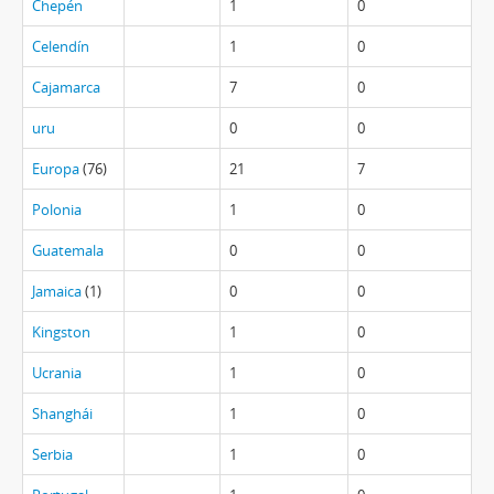
Chepén
1
0
Celendín
1
0
Cajamarca
7
0
uru
0
0
Europa
(76)
21
7
Polonia
1
0
Guatemala
0
0
Jamaica
(1)
0
0
Kingston
1
0
Ucrania
1
0
Shanghái
1
0
Serbia
1
0