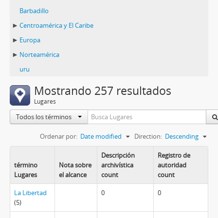
Barbadillo
Centroamérica y El Caribe
Europa
Norteamérica
uru
Mostrando 257 resultados
Lugares
Todos los términos
Ordenar por:
Date modified
Direction:
Descending
Descripción
Registro de
término
Nota sobre
archivística
autoridad
Lugares
el alcance
count
count
La Libertad
0
0
(5)