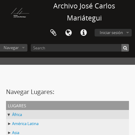
Archivo José Carlos
Mariátegui
Iniciar sesión
Navegar
Navegar Lugares:
lugares
África
América Latina
Asia