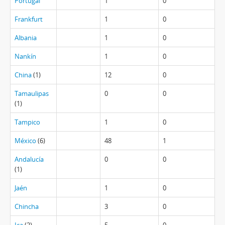
Portugal
1
0
Frankfurt
1
0
Albania
1
0
Nankín
1
0
China
(1)
12
0
Tamaulipas
0
0
(1)
Tampico
1
0
México
(6)
48
1
Andalucía
0
0
(1)
Jaén
1
0
Chincha
3
0