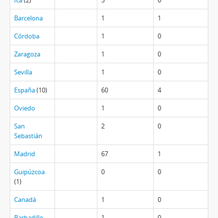
Ica
(2)
5
0
Barcelona
1
1
Córdoba
1
0
Zaragoza
1
0
Sevilla
1
0
España
(10)
60
4
Oviedo
1
0
San
2
0
Sebastián
Madrid
67
1
Guipúzcoa
0
0
(1)
Canadá
1
0
Barbadillo
1
0