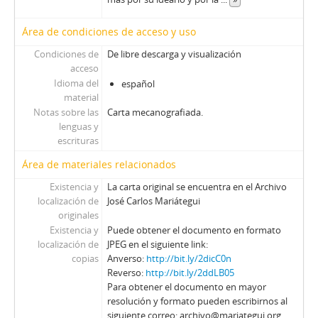
Área de condiciones de acceso y uso
Condiciones de
De libre descarga y visualización
acceso
Idioma del
español
material
Notas sobre las
Carta mecanografiada.
lenguas y
escrituras
Área de materiales relacionados
Existencia y
La carta original se encuentra en el Archivo
localización de
José Carlos Mariátegui
originales
Existencia y
Puede obtener el documento en formato
localización de
JPEG en el siguiente link:
copias
Anverso:
http://bit.ly/2dicC0n
Reverso:
http://bit.ly/2ddLB05
Para obtener el documento en mayor
resolución y formato pueden escribirnos al
siguiente correo: archivo@mariategui.org