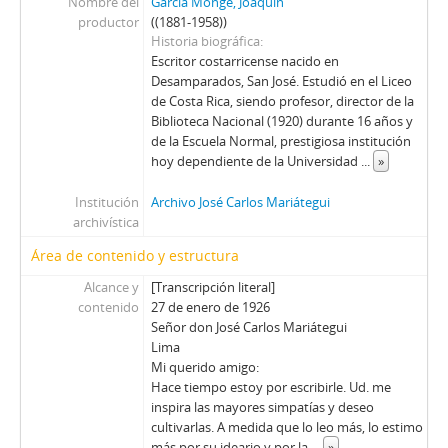
Nombre del
García Monge, Joaquín
productor
((1881-1958))
Historia biográfica
Escritor costarricense nacido en
Desamparados, San José. Estudió en el Liceo
de Costa Rica, siendo profesor, director de la
Biblioteca Nacional (1920) durante 16 años y
de la Escuela Normal, prestigiosa institución
hoy dependiente de la Universidad
...
»
Institución
Archivo José Carlos Mariátegui
archivística
Área de contenido y estructura
Alcance y
[Transcripción literal]
contenido
27 de enero de 1926
Señor don José Carlos Mariátegui
Lima
Mi querido amigo:
Hace tiempo estoy por escribirle. Ud. me
inspira las mayores simpatías y deseo
cultivarlas. A medida que lo leo más, lo estimo
más por su ideario y por la
...
»