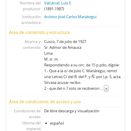
Nombre del
Valcárcel, Luis E.
productor
(1891-1987)
Institución
Archivo José Carlos Mariátegui
archivística
Área de contenido y estructura
Alcance y
Cusco, 7 de julio de 1927
contenido
Sr. Admor de Amauta
Lima
M. sr. m.
Respondiendo a su circ. de 15 p.pdo, dígole:
1.- Que a la o/ de Julio C. Mariátegui, remití
una Letras C/ del B. del P. y Ñ. por Lp. 5, acta.
Sírvase acusar recibo.
2.- que del n.7 solo se recibieron
...
»
Área de condiciones de acceso y uso
Condiciones de
De libre descarga y visualización
acceso
Idioma del
español
material