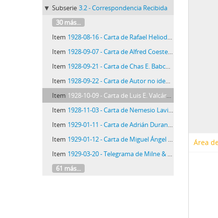
Subserie
3.2 - Correspondencia Recibida
30 más...
Item
1928-08-16 - Carta de Rafael Heliodoro Valle, 16/8/1928
Item
1928-09-07 - Carta de Alfred Coester, 7/9/1928
Item
1928-09-21 - Carta de Chas E. Babcock, 21/9/1928
Item
1928-09-22 - Carta de Autor no identificado, 22/9/1928
Item
1928-10-09 - Carta de Luis E. Valcárcel, 9/10/1928
Item
1928-11-03 - Carta de Nemesio Lavie, 3/11/1928
Item
1929-01-11 - Carta de Adrián Durant Gonzales, 1929/01/11
Item
1929-01-12 - Carta de Miguel Ángel Urquieta, 12/1/1929
Área de
Item
1929-03-20 - Telegrama de Milne & Co., 20/3/1929
61 más...