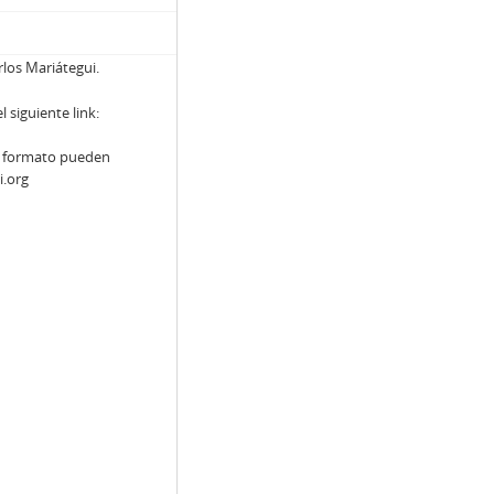
rlos Mariátegui.
siguiente link:
y formato pueden
i.org