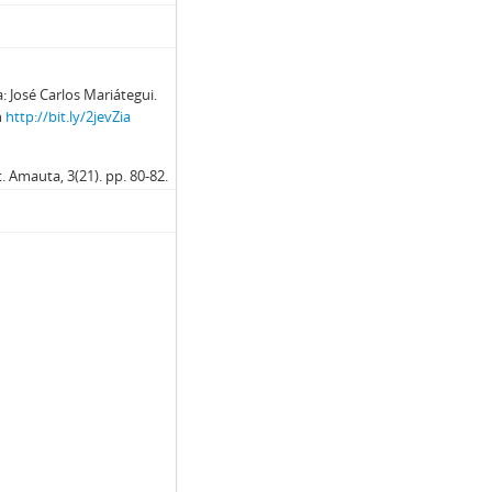
: José Carlos Mariátegui.
n
http://bit.ly/2jevZia
. Amauta, 3(21). pp. 80-82.