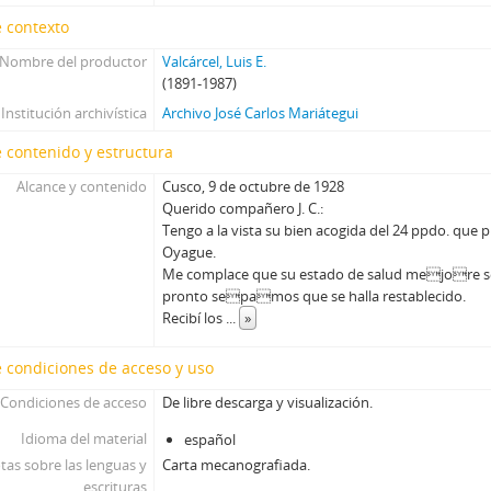
 contexto
Nombre del productor
Valcárcel, Luis E.
(1891-1987)
Institución archivística
Archivo José Carlos Mariátegui
 contenido y estructura
Alcance y contenido
Cusco, 9 de octubre de 1928
Querido compañero J. C.:
Tengo a la vista su bien acogida del 24 ppdo. que
Oyague.
Me complace que su estado de salud mejore se
pronto sepamos que se halla restablecido.
Recibí los
...
»
 condiciones de acceso y uso
Condiciones de acceso
De libre descarga y visualización.
Idioma del material
español
tas sobre las lenguas y
Carta mecanografiada.
escrituras