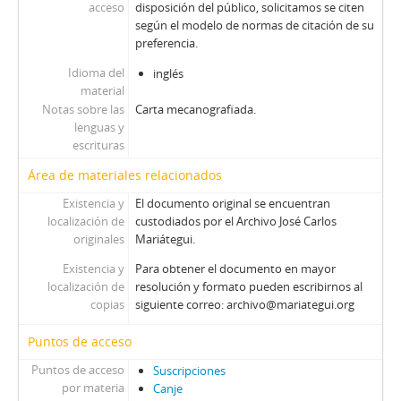
acceso
disposición del público, solicitamos se citen
según el modelo de normas de citación de su
preferencia.
Idioma del
inglés
material
Notas sobre las
Carta mecanografiada.
lenguas y
escrituras
Área de materiales relacionados
Existencia y
El documento original se encuentran
localización de
custodiados por el Archivo José Carlos
originales
Mariátegui.
Existencia y
Para obtener el documento en mayor
localización de
resolución y formato pueden escribirnos al
copias
siguiente correo: archivo@mariategui.org
Puntos de acceso
Puntos de acceso
Suscripciones
por materia
Canje