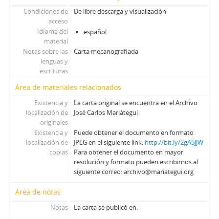
Condiciones de
De libre descarga y visualización
acceso
Idioma del
español
material
Notas sobre las
Carta mecanografiada
lenguas y
escrituras
Área de materiales relacionados
Existencia y
La carta original se encuentra en el Archivo
localización de
José Carlos Mariátegui
originales
Existencia y
Puede obtener el documento en formato
localización de
JPEG en el siguiente link:
http://bit.ly/2gA5JJW
copias
Para obtener el documento en mayor
resolución y formato pueden escribirnos al
siguiente correo: archivo@mariategui.org
Área de notas
Notas
La carta se publicó en: