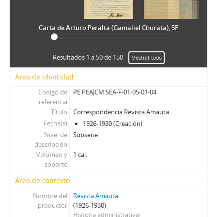
Carta de Arturo Peralta (Gamaliel Churata), SF
Resultados 1 a 50 de 150
Mostrat todo
Área de identidad
Código de
PE PEAJCM SEA-F-01-05-01-04
referencia
Título
Correspondencia Revista Amauta
Fecha(s)
1926-1930 (Creación)
Nivel de
Subserie
descripción
Volumen y
1 caj.
soporte
Área de contexto
Nombre del
Revista Amauta
productor
(1926-1930)
Historia administrativa