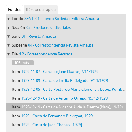
Fondos
Búsqueda rápida
Fondo
SEA-F-01 - Fondo Sociedad Editora Amauta
Sección
05 - Productos Editoriales
Serie
01 - Revista Amauta
Subserie
04 - Correspondencia Revista Amauta
File
4.2 - Correspondencia Recibida
105 más...
Item
1929-11-07 - Carta de Juan Duarte, 7/11/1929
Item
1929-11-09 - Carta de Emilio R. Delgado, 9/11/1929
Item
1929-12-05 - Carta Postal de María Clemencia López Pombo, 11/5/1929
Item
1929-12-19 - Carta de Anterno Orrego, 19/12/1929
Item
1929-12-19 - Carta de Nicanor A. de la Fuente (Nixa), 19/12/1929
Item
1929 - Carta de Fernando Binvignat, 1929
Item
1929 - Carta de Juan Chabas, [1929]