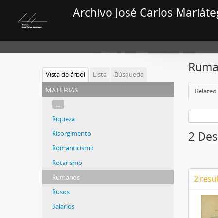
Archivo José Carlos Mariáte
Ruma
Vista de árbol
Lista
Búsqueda
materias
Related 
...
Riqueza
Risorgimento
2 Des
Romanticismo
Rotarismo
Rumanos
2 resu
Rusos
Salarios