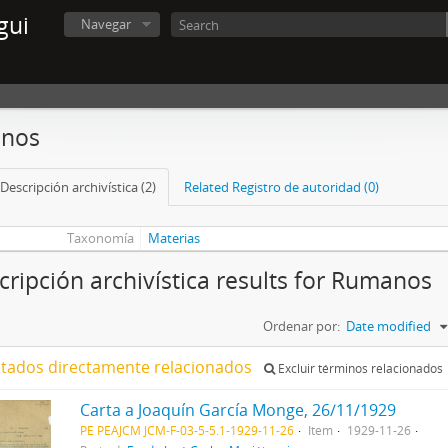
gui
Navegar
nos
Descripción archivística (2)
Related Registro de autoridad (0)
Taxonomía
Materias
cripción archivística results for Rumanos
Ordenar por:
Date modified
ltados directamente relacionados
Excluir términos relacionados
Carta a Joaquín García Monge, 26/11/1929
PE PEAJCM JCM-F-03-5-5.1-1929-11-26
Item
1929-11-26