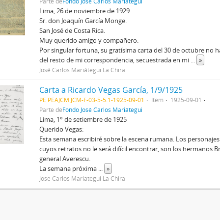
Parte de
Fondo José Carlos Mariátegui
Lima, 26 de noviembre de 1929
Sr. don Joaquín García Monge.
San José de Costa Rica.
Muy querido amigo y compañero:
Por singular fortuna, su gratísima carta del 30 de octubre no 
del resto de mi correspondencia, secuestrada en mi
...
»
José Carlos Mariátegui La Chira
Carta a Ricardo Vegas García, 1/9/1925
PE PEAJCM JCM-F-03-5-5.1-1925-09-01
Item
1925-09-01
Parte de
Fondo José Carlos Mariátegui
Lima, 1° de setiembre de 1925
Querido Vegas:
Esta semana escribiré sobre la escena rumana. Los personajes
cuyos retratos no le será difícil encontrar, son los hermanos B
general Averescu.
La semana próxima
...
»
José Carlos Mariátegui La Chira