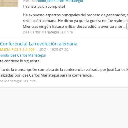
Parte de
Fondo José Carlos Mariátegui
[Transcripción completa]
He expuesto aspectos principales del proceso de generación, 
revolución alemana. He dicho ya que la guerra no fue realmen
Mientras ningún fracaso militar desacreditó la aventura, se
...
José Carlos Mariátegui La Chira
 Conferencia]-La revolución alemana
M JCM-F-03-3-3.2-006
UDC
1923-07-20
Fondo José Carlos Mariátegui
ta contiene lo siguiente:
to de la transcripción completa de la conferencia realizada por José Carlos 
alizadas por José Carlos Mariátegui para la conferencia.
los Mariátegui La Chira