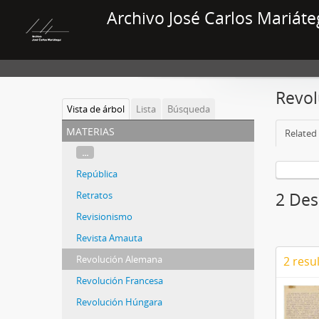
Archivo José Carlos Mariáte
Revol
Vista de árbol
Lista
Búsqueda
materias
Related 
...
República
Retratos
2 Des
Revisionismo
Revista Amauta
Revolución Alemana
2 resu
Revolución Francesa
Revolución Húngara