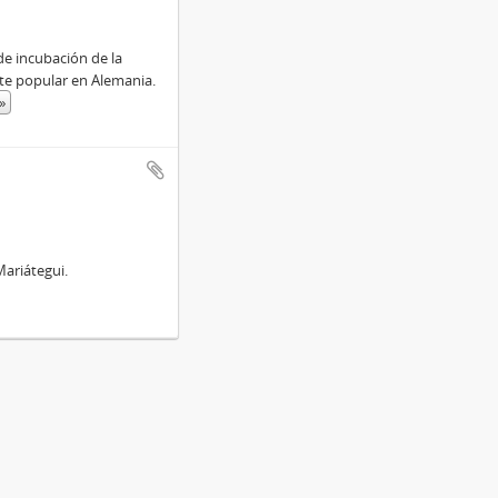
de incubación de la
te popular en Alemania.
»
Mariátegui.