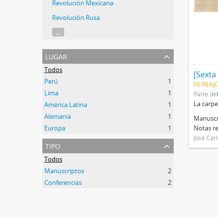
Revolución Mexicana
Revolución Rusa
...
lugar
Todos
[Sexta
Perú
1
PE PEAJC
Lima
1
Parte de
La carpe
América Latina
1
Alemania
1
Manuscri
Europa
1
Notas re
José Car
tipo
Todos
Manuscriptos
2
Conferencias
2