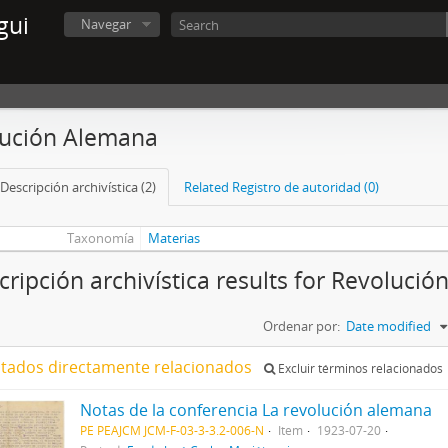
gui
Navegar
ución Alemana
Descripción archivística (2)
Related Registro de autoridad (0)
Taxonomía
Materias
cripción archivística results for Revoluci
Ordenar por:
Date modified
ltados directamente relacionados
Excluir términos relacionados
Notas de la conferencia La revolución alemana
PE PEAJCM JCM-F-03-3-3.2-006-N
Item
1923-07-20