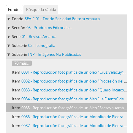
Fondos
Búsqueda rápida
Fondo
SEA-F-01 - Fondo Sociedad Editora Amauta
Sección
05 - Productos Editoriales
Serie
01 - Revista Amauta
Subserie
03 - Iconografía
Subserie
INP - Imágenes No Publicadas
70 más...
Item
0081 - Reproducción fotográfica de un óleo "Cruz Velacuy" de José Sabogal
Item
0082 - Reproducción fotográfica de un óleo "Procesión del Señor de los Milagros" de José Sabogal
Item
0083 - Reproducción fotográfica de un óleo "Quero Incaico" de José Sabogal
Item
0084 - Reproducción fotográfica de un óleo "La Fuente" de José Sabogal
Item
0085 - Reproducción fotográfica de un óleo "Sacsayhuamán" de José Sabogal
Item
0086 - Reproducción fotográfica de un Monolito de Piedra
Item
0087 - Reproducción fotográfica de un Monolito de Piedra "Sacerdote"