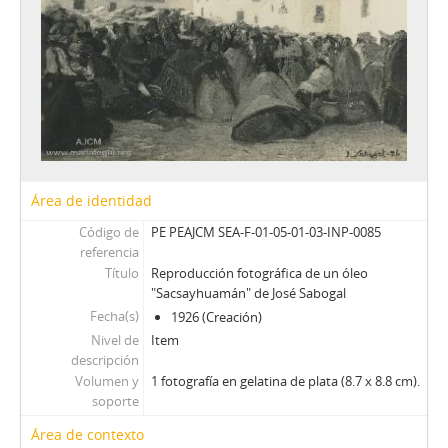
Área de identidad
Código de
PE PEAJCM SEA-F-01-05-01-03-INP-0085
referencia
Título
Reproducción fotográfica de un óleo
"Sacsayhuamán" de José Sabogal
Fecha(s)
1926 (Creación)
Nivel de
Item
descripción
Volumen y
1 fotografía en gelatina de plata (8.7 x 8.8 cm).
soporte
Área de contexto