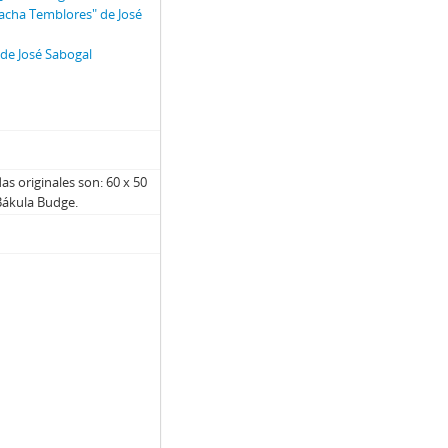
tacha Temblores" de José
de José Sabogal
as originales son: 60 x 50
Bákula Budge.