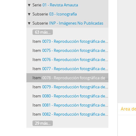
Serie
01 - Revista Amauta
Subserie
03 - Iconografía
Subserie
INP - Imágenes No Publicadas
63 más...
Item
0073 - Reproducción fotográfica de una escultura "Campesina" de Carmen Saco
Item
0075 - Reproducción fotográfica de una escultura "En el Paseo" de Carmen Saco
Item
0076 - Reproducción fotográfica de dos ánforas estilo peruano de Carmen Saco
Item
0077 - Reproducción fotográfica de un óleo "Hija de los Chankas" de José Sabogal
Item
0078 - Reproducción fotográfica de un óleo "Montera Verde" de José Sabogal
Item
0079 - Reproducción fotográfica de un óleo "Negra Tamalera" de José Sabogal
Item
0080 - Reproducción fotográfica de un óleo "Quipucamayoc" de José Sabogal
Item
0081 - Reproducción fotográfica de un óleo "Cruz Velacuy" de José Sabogal
Área de
Item
0082 - Reproducción fotográfica de un óleo "Procesión del Señor de los Milagros" de José Sabogal
29 más...