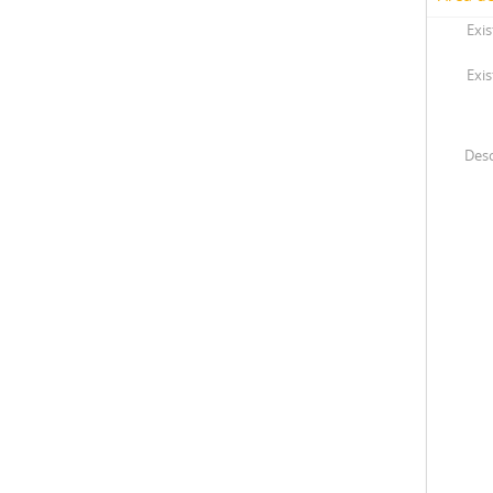
Exis
Exis
Desc