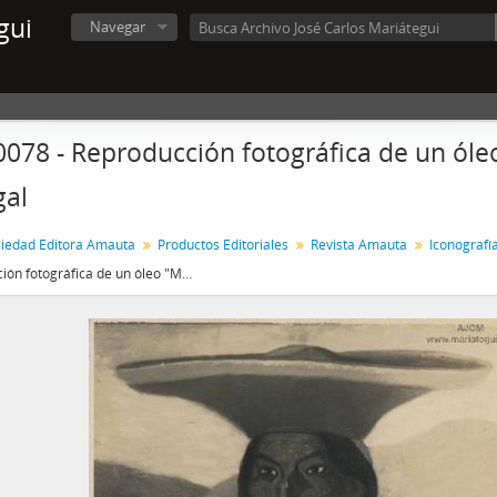
gui
Navegar
0078 - Reproducción fotográfica de un óle
gal
iedad Editora Amauta
Productos Editoriales
Revista Amauta
Iconografí
Reproducción fotográfica de un óleo "Montera Verde" de José Sabogal