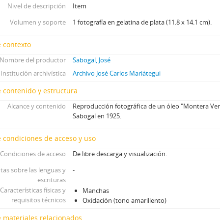
Nivel de descripción
Item
Volumen y soporte
1 fotografía en gelatina de plata (11.8 x 14.1 cm).
 contexto
Nombre del productor
Sabogal, José
Institución archivística
Archivo José Carlos Mariátegui
 contenido y estructura
Alcance y contenido
Reproducción fotográfica de un óleo "Montera Verd
Sabogal en 1925.
 condiciones de acceso y uso
Condiciones de acceso
De libre descarga y visualización.
tas sobre las lenguas y
-
escrituras
Características físicas y
Manchas
requisitos técnicos
Oxidación (tono amarillento)
 materiales relacionados