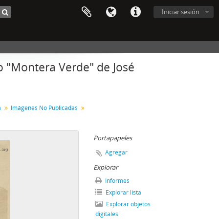
Iniciar sesión
o "Montera Verde" de José
a
Imágenes No Publicadas
Portapapeles
Agregar
Explorar
Informes
Explorar lista
Explorar objetos
digitales