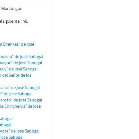
s Mariátegui.
siguiente link:
os Chankas" de José
malera" de José Sabogal
mayoc" de José Sabogal
cuy" de José Sabogal
 del Señor de los
caico" de José Sabogal
e" de José Sabogal
uamán" de José Sabogal
de Chincheros" de José
 Sabogal
Sabogal
vota" de José Sabogal
 José Sabogal