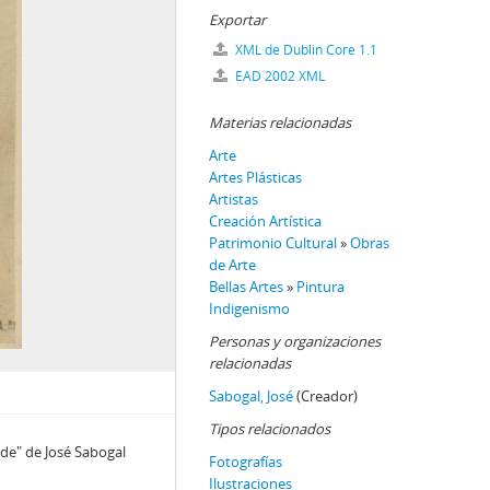
Exportar
XML de Dublin Core 1.1
EAD 2002 XML
Materias relacionadas
Arte
Artes Plásticas
Artistas
Creación Artística
Patrimonio Cultural
»
Obras
de Arte
Bellas Artes
»
Pintura
Indigenismo
Personas y organizaciones
relacionadas
Sabogal, José
(Creador)
Tipos relacionados
de" de José Sabogal
Fotografías
Ilustraciones