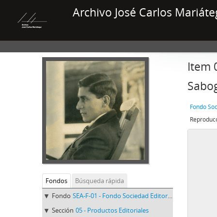
Archivo José Carlos Mariáte
Item 
Sabo
Fondo Soc
Fondos
Búsqueda rápida
Fondo
SEA-F-01 - Fondo Sociedad Editora Amauta
Sección
05 - Productos Editoriales