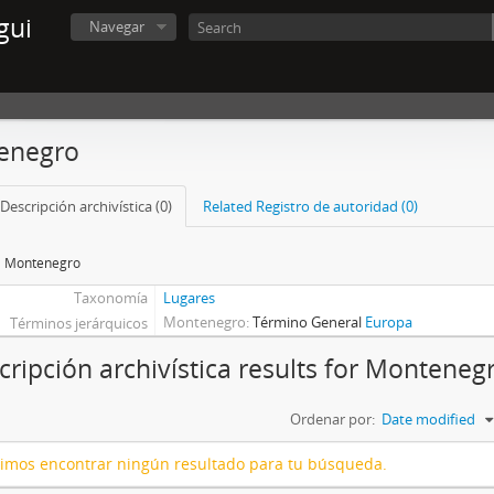
gui
Navegar
enegro
Descripción archivística (0)
Related Registro de autoridad (0)
Montenegro
Taxonomía
Lugares
Montenegro
Término General
Europa
Términos jerárquicos
cripción archivística results for Monteneg
Ordenar por:
Date modified
imos encontrar ningún resultado para tu búsqueda.