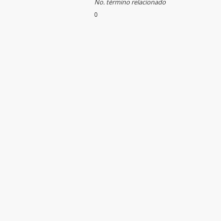
No. término relacionado
0