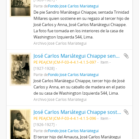
Parte de
Fondo José Carlos Mariátegui
De pie Sandro Mariátegui Chiappe; sentada Trinidad
Millares quien sostiene en su regazo al tercer hijo de
José Carlos y Anna, José Carlos Mariátegui Chiappe.
La foto fue tomada en los interiores de la casa de
Washington Izquierda 544, Lima.
Archivo José Carlos Mariátegui
José Carlos Mariátegui Chiappe sentado en su caballo de madera
PE PEAJCM JCM-F-03-4-4.1-4.1.5-097
Item
[1927-1928]
Parte de
Fondo José Carlos Mariátegui
José Carlos Mariátegui Chiappe, tercer hijo de José
Carlos y Anna, en su caballo de madera en el patio
de su casa de Washington Izquierda 544, Lima.
Archivo José Carlos Mariátegui
José Carlos Mariátegui Chiappe sostenido por Trinidad Millares
PE PEAJCM JCM-F-03-4-4.1-4.1.5-096
Item
[1926-1927]
Parte de
Fondo José Carlos Mariátegui
El tercer hijo del Amauta, José Carlos Mariátegui