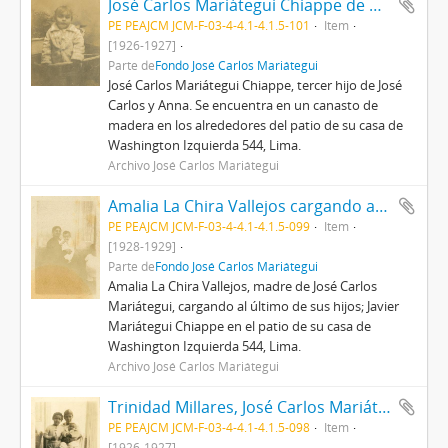
José Carlos Mariátegui Chiappe de pequeño
PE PEAJCM JCM-F-03-4-4.1-4.1.5-101
Item
[1926-1927]
Parte de
Fondo José Carlos Mariátegui
José Carlos Mariátegui Chiappe, tercer hijo de José
Carlos y Anna. Se encuentra en un canasto de
madera en los alrededores del patio de su casa de
Washington Izquierda 544, Lima.
Archivo José Carlos Mariátegui
Amalia La Chira Vallejos cargando a Javier Mariátegui Chiappe
PE PEAJCM JCM-F-03-4-4.1-4.1.5-099
Item
[1928-1929]
Parte de
Fondo José Carlos Mariátegui
Amalia La Chira Vallejos, madre de José Carlos
Mariátegui, cargando al último de sus hijos; Javier
Mariátegui Chiappe en el patio de su casa de
Washington Izquierda 544, Lima.
Archivo José Carlos Mariátegui
Trinidad Millares, José Carlos Mariátegui Chiappe y Sandro Mariátegui
PE PEAJCM JCM-F-03-4-4.1-4.1.5-098
Item
[1926-1927]