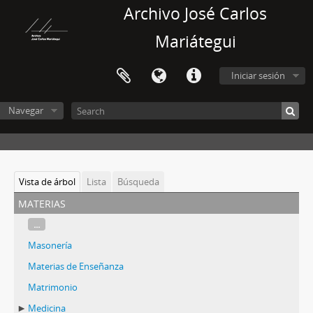
Archivo José Carlos
Mariátegui
Iniciar sesión
Navegar
Vista de árbol
Lista
Búsqueda
materias
...
Masonería
Materias de Enseñanza
Matrimonio
Medicina