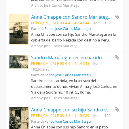
Archivo José Carlos Mariátegui
Anna Chiappe con Sandro Mariátegui en la cubierta del barco Negada
PE PEAJCM JCM-F-03-4-4.1-4.1.4-044
Item
1923
Parte de
Fondo José Carlos Mariátegui
Anna Chiappe con su hijo Sandro Mariátegui en la
cubierta del barco Negada con destino a Perú.
Archivo José Carlos Mariátegui
Sandro Mariátegui recién nacido
PE PEAJCM JCM-F-03-4-4.1-4.1.4-043
Item
1922-02-26
Parte de
Fondo José Carlos Mariátegui
Sandro en su carriola, en la terraza del
departamento donde vivían Anna y José Carlos, en
Via della Scrofa no. 10 int. 5., Roma.
Archivo José Carlos Mariátegui
Anna Chiappe con su hijo Sandro en el barrio del Leuro
PE PEAJCM JCM-F-03-4-4.1-4.1.5-089
Item
1924
Parte de
Fondo José Carlos Mariátegui
Anna Chiappe con sus hijo Sandro en la patio