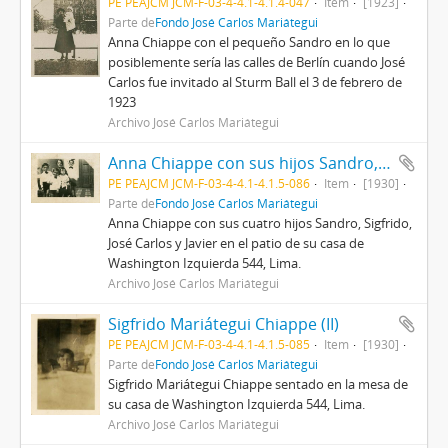
PE PEAJCM JCM-F-03-4-4.1-4.1.4-047
Item
[1923]
Parte de
Fondo José Carlos Mariátegui
Anna Chiappe con el pequeño Sandro en lo que
posiblemente sería las calles de Berlín cuando José
Carlos fue invitado al Sturm Ball el 3 de febrero de
1923
Archivo José Carlos Mariátegui
Anna Chiappe con sus hijos Sandro, Sigfrido, José Carlos y Javier
PE PEAJCM JCM-F-03-4-4.1-4.1.5-086
Item
[1930]
Parte de
Fondo José Carlos Mariátegui
Anna Chiappe con sus cuatro hijos Sandro, Sigfrido,
José Carlos y Javier en el patio de su casa de
Washington Izquierda 544, Lima.
Archivo José Carlos Mariátegui
Sigfrido Mariátegui Chiappe (II)
PE PEAJCM JCM-F-03-4-4.1-4.1.5-085
Item
[1930]
Parte de
Fondo José Carlos Mariátegui
Sigfrido Mariátegui Chiappe sentado en la mesa de
su casa de Washington Izquierda 544, Lima.
Archivo José Carlos Mariátegui