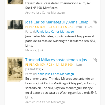
trasero de su casa de la Urbanización Leuro, Av.
Shell Nº 198, Miraflores.
Archivo José Carlos Mariátegui
José Carlos Mariátegui y Anna Chiappe
PE PEAJCM JCM-F-03-4-4.1-4.1.5-023
Item
[1928]
Parte de
Fondo José Carlos Mariátegui
José Carlos Mariátegui junto a Anna Chiappe en el
patio de su casa de Washington Izquierda nro. 554,
Lima.
Malanca, José
Trinidad Millares sosteniendo a José Carlos Mariátegui Chiappe
PE PEAJCM JCM-F-03-4-4.1-4.1.5-100
Item
[1926-1927]
Parte de
Fondo José Carlos Mariátegui
En primer plano, Trinidad Millares sosteniendo en
brazos a José Carlos Mariátegui Chiappeñ; al fondo,
sentado en una silla, Sigfrido Mariátegui Chiappe,
en el patio de su casa de Washington Izquierda 544,
Lima.
Archivo José Carlos Mariátegui