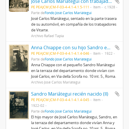
José Carlos Mariátegui con trabajadores de Vitarte
PE PEAJCM JCM-F-03-4-4.1-4.1.5-111
Item
c.1928
Parte de
Fondo José Carlos Mariátegui
José Carlos Mariátegui, sentado en la parte trasera
de su automóvil, en compañía de los trabajadores
de Vitarte.
Archivo Rafael Tapia
Anna Chiappe con su hijo Sandro en Roma
PE PEAJCM JCM-F-03-4-4.1-4.1.4-046
Item
1922
Parte de
Fondo José Carlos Mariátegui
Anna Chiappe con el pequeño Sandro Mariátegui
en la terraza del departamento donde vivían con
José Carlos, en Via della Scrofa no. 10 int. 5., Roma.
Archivo José Carlos Mariátegui
Sandro Mariátegui recién nacido (II)
PE PEAJCM JCM-F-03-4-4.1-4.1.4-045
Item
1922-02
Parte de
Fondo José Carlos Mariátegui
El hijo mayor de José Carlos Mariátegui, Sandro, en
la terraza del departamento donde vivían Anna y
José Carlos, en Via della Scrofa no. 10 int. 5., Roma.