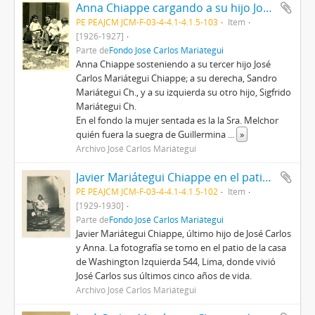
Anna Chiappe cargando a su hijo José Carlos M. Chiappe
PE PEAJCM JCM-F-03-4-4.1-4.1.5-103
Item
[1926-1927]
Parte de
Fondo José Carlos Mariátegui
Anna Chiappe sosteniendo a su tercer hijo José
Carlos Mariátegui Chiappe; a su derecha, Sandro
Mariátegui Ch., y a su izquierda su otro hijo, Sigfrido
Mariátegui Ch.
En el fondo la mujer sentada es la la Sra. Melchor
quién fuera la suegra de Guillermina
...
»
Archivo José Carlos Mariátegui
Javier Mariátegui Chiappe en el patio de la casa de Washington Izquierda
PE PEAJCM JCM-F-03-4-4.1-4.1.5-102
Item
[1929-1930]
Parte de
Fondo José Carlos Mariátegui
Javier Mariátegui Chiappe, último hijo de José Carlos
y Anna. La fotografía se tomo en el patio de la casa
de Washington Izquierda 544, Lima, donde vivió
José Carlos sus últimos cinco años de vida.
Archivo José Carlos Mariátegui