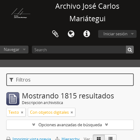
Archivo José Carlos
Mariátegui
Iniciar sesión
Navegar
Filtros
Mostrando 1815 resultados
Descripción archivística
Texto
Con objetos digitales
Opciones avanzadas de búsqueda
Imprimir vista previa
Hierarchy
Ver :