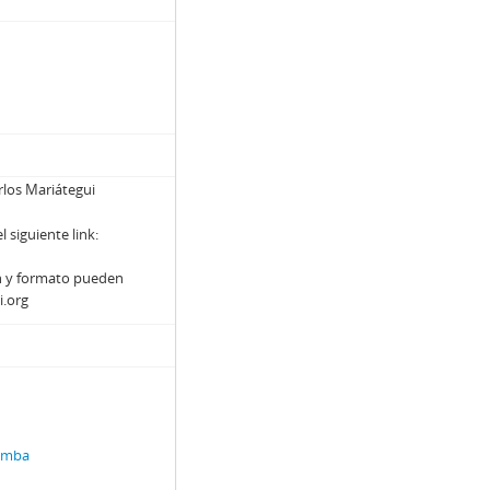
arlos Mariátegui
siguiente link:
n y formato pueden
i.org
amba