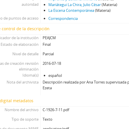
autoridad
Mariátegui La Chira, Julio César
(Materia)
La Escena Contemporánea
(Materia)
po de puntos de acceso
Correspondencia
 control de la descripción
icador de la institución
PEAJCM
Estado de elaboración
Final
Nivel de detalle
Parcial
as de creación revisión
2016-07-18
eliminación
Idioma(s)
español
Nota del archivista
Descripción realizada por Ana Torres supervisada p
Ezeta
digital metadatos
Nombre del archivo
C-1926-7-11.pdf
Tipo de soporte
Texto
o de documento MIME
application/pdf