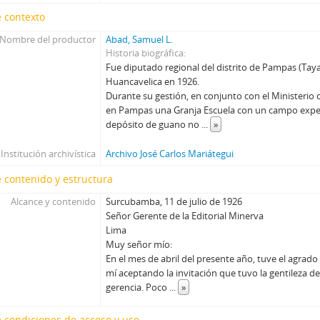
 contexto
Nombre del productor
Abad, Samuel L.
Historia biográfica
Fue diputado regional del distrito de Pampas (Taya
Huancavelica en 1926.
Durante su gestión, en conjunto con el Ministerio
en Pampas una Granja Escuela con un campo exper
depósito de guano no
...
»
Institución archivística
Archivo José Carlos Mariátegui
 contenido y estructura
Alcance y contenido
Surcubamba, 11 de julio de 1926
Señor Gerente de la Editorial Minerva
Lima
Muy señor mío:
En el mes de abril del presente año, tuve el agrado
mí aceptando la invitación que tuvo la gentileza d
gerencia. Poco
...
»
 condiciones de acceso y uso