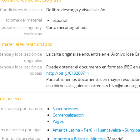
Condiciones de acceso
De libre descarga y visualización
Idioma del material
español
tas sobre las lenguas y
Carta mecanografiada
escrituras
 materiales relacionados
tencia y localización de
La carta original se encuentra en el Archivo José C
originales
tencia y localización de
Puede obtener el documento en formato JPEG en el 
copias
http://bit.ly/C19260711
Para obtener los documentos en mayor resolució
escribirnos al siguiente correo: archivo@mariategu
 de acceso
 de acceso por materia
Suscripciones
Comercialización
Pagos
os de acceso por lugar
América Latina
»
Perú
»
Huancavelica
»
Surcub
Puntos de acceso por
Imprenta y Editorial Minerva
(Materia)