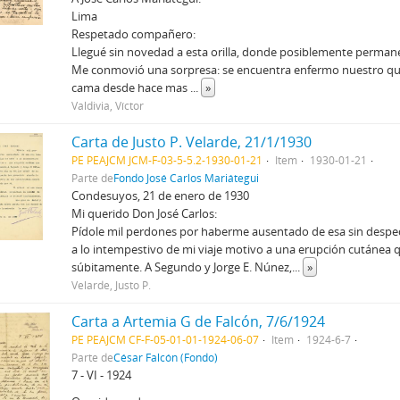
Lima
Respetado compañero:
Llegué sin novedad a esta orilla, donde posiblemente perman
Me conmovió una sorpresa: se encuentra enfermo nuestro qu
cama desde hace mas
...
»
Valdivia, Víctor
Carta de Justo P. Velarde, 21/1/1930
PE PEAJCM JCM-F-03-5-5.2-1930-01-21
Item
1930-01-21
Parte de
Fondo José Carlos Mariátegui
Condesuyos, 21 de enero de 1930
Mi querido Don José Carlos:
Pídole mil perdones por haberme ausentado de esa sin desped
a lo intempestivo de mi viaje motivo a una erupción cutánea 
súbitamente. A Segundo y Jorge E. Núnez,
...
»
Velarde, Justo P.
Carta a Artemia G de Falcón, 7/6/1924
PE PEAJCM CF-F-05-01-01-1924-06-07
Item
1924-6-7
Parte de
César Falcón (Fondo)
7 - VI - 1924