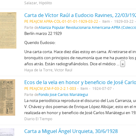
Salazar, Hipólito
Carta de Víctor Raúl a Eudocio Ravines, 22/03/19
PE PEAJCM APRA-COL-01-01-01-1929-03-22
Item
1929-03-22
Parte de
Alianza Popular Revolucionaria Americana-APRA (Colecci
Berlín marzo 22 1929
Querido Eudosio:
Una carta corta. Hace diez días estoy en cama. Al retirarse el
bronquitis con principios de neumonía que me ha puesto lo
años atrás. Están radiografiándolos. Dice el médico
...
»
Haya de la Torre, Víctor Raúl
PE PEAJCM JCM-F-03-2-2.1-003
Item
1924-07-07
Parte de
Fondo José Carlos Mariátegui
La nota periodística reproduce el discurso del Luis Carranza, u
V. Chávez y dos poemas de Enrique López Albújar, esto en el m
realizada en honor y beneficio de José Carlos Mariátegui en 19
Diario El Tiempo
Carta a Miguel Ángel Urquieta, 30/6/1928