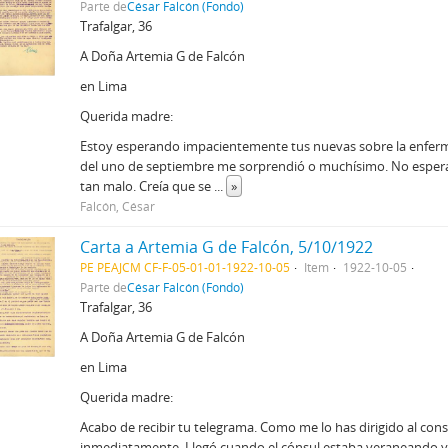
Parte de
César Falcón (Fondo)
Trafalgar, 36
A Doña Artemia G de Falcón
en Lima
Querida madre:
Estoy esperando impacientemente tus nuevas sobre la enferm
del uno de septiembre me sorprendió o muchísimo. No espera
tan malo. Creía que se
...
»
Falcón, César
Carta a Artemia G de Falcón, 5/10/1922
PE PEAJCM CF-F-05-01-01-1922-10-05
Item
1922-10-05
Parte de
César Falcón (Fondo)
Trafalgar, 36
A Doña Artemia G de Falcón
en Lima
Querida madre:
Acabo de recibir tu telegrama. Como me lo has dirigido al con
inmediatamente. Llegó cuando el cónsul estaba veraneando y s