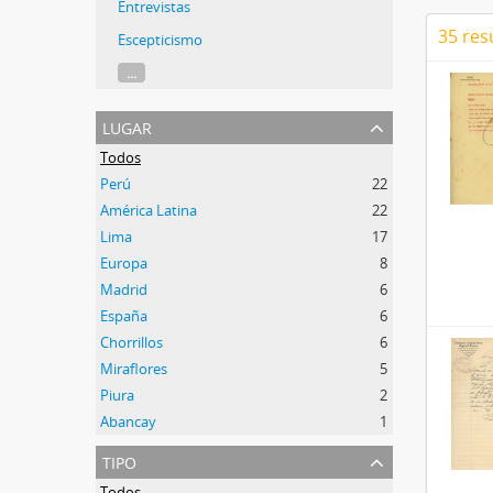
Entrevistas
35 res
Escepticismo
...
lugar
Todos
Perú
22
América Latina
22
Lima
17
Europa
8
Madrid
6
España
6
Chorrillos
6
Miraflores
5
Piura
2
Abancay
1
tipo
Todos