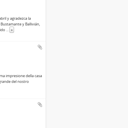
bril y agradezca la
 Bustamante y Ballivián,
rido
...
»
rima impresione della casa
grande del nostro