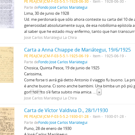
PE PEAJCM JCM-F-03-5-5.1-1928-06-30
Item
1928-06-30
Parte de
Fondo José Carlos Mariátegui
Lima, 30 de junio de 1928
Ud. me perdonará que sólo ahora conteste su carta del 10 de a
generosidad absolutamente suya, de esa nobilísima epístola a
al saber que he estado muy enfermo, tanto que han transcur
José Carlos Mariátegui La Chira
Carta a Anna Chiappe de Mariátegui, 19/6/1925
PE PEAJCM JCM-F-03-5-5.1-1925-06-19
Item
1925-06-19
Parte de
Fondo José Carlos Mariátegui
Chosica, Quinta Pesce, 19 de junio de 1925
Carissima,
Come forse ti avrá giá detto Antonio il viaggio fu buono. La p
é anche buona. Ci sono anche bambini. Una bimba un pó piú 
gordito s’é fatta subito mia amica.
...
»
José Carlos Mariátegui La Chira
Carta de Víctor Valdivia D., 28/1/1930
PE PEAJCM JCM-F-03-5-5.2-1930-01-28
Item
1930-01-28
Parte de
Fondo José Carlos Mariátegui
Puno, 28 de enero de 1930
A José Carlos Mariátegui: