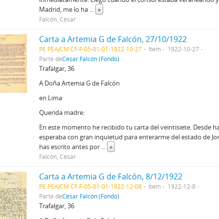
Madrid, me lo ha
...
»
Falcón, César
Carta a Artemia G de Falcón, 27/10/1922
PE PEAJCM CF-F-05-01-01-1922-10-27
Item
1922-10-27
Parte de
César Falcón (Fondo)
Trafalgar, 36
A Doña Artemia G de Falcón
en Lima
Querida madre:
En este momento he recibido tu carta del veintisiete. Desde h
esperaba con gran inquietud para enterarme del estado de J
has escrito antes por
...
»
Falcón, César
Carta a Artemia G de Falcón, 8/12/1922
PE PEAJCM CF-F-05-01-01-1922-12-08
Item
1922-12-8
Parte de
César Falcón (Fondo)
Trafalgar, 36