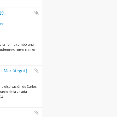
29
ón)
 invierno me tumbó una
s pulmones como cuatro
Ecos de la vela en honor y beneficio de José Carlos Mariátegui [Recortes de Prensa]
na disertación de Carlos
arco de la velada
24.