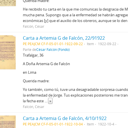
Querida madre:
He recibido tu carta en la que me comunicas la desgracia de 
mucha pena. Supongo que a la enfermedad se habrán agregad
económicas [y] que el auxilio de los obreros, aunque se lo d
Falcón, César
Carta a Artemia G de Falcón, 22/91922
PE PEAJCM CF-F-05-01-01-1922-09-22
Item
1922-09-22
Parte de
César Falcón (Fondo)
Trafalgar, 36
A Doña Artemia G de Falcón
en Lima
Querida madre:
Yo también, como tú, tuve una desagradable sorpresa cuando l
la enfermedad de Jorge. Tus explicaciones posteriores me tran
la fecha este
...
»
Falcón, César
Carta a Artemia G de Falcón, 4/10/1922
PE PEAJCM CF-F-05-01-01-1922-10-04
Item
1922-10-4