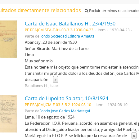
ultados directamente relacionados
Excluir términos relacionado
Carta de Isaac Batallanos H., 23/4/1930
PE PEAJCM SEA-F-01-03-3.2-1930-04-23
Item
1930-04-23
Parte de
Fondo Sociedad Editora Amauta
Abancay, 23 de abril de 1930
Señor Ricardo Martínez de la Torre
Lima
Muy señor mío
Esta no tiene más objeto que permitirme molestar la atención 
transmitir mi profundo dolor a los deudos del Sr. José Carlos 
desaparición
...
»
Batallanos H., Isaac
Carta de Hipolito Salazar, 10/8/1924
PE PEAJCM JCM-F-03-5-5.2-1924-08-10
Item
1924-08-10
Parte de
Fondo José Carlos Mariátegui
Lima, 10 de agosto de 1924
La Federación I.O.R. Peruana, acordó, en asamblea general, el
atención al Distinguido leader periodista, y amigo del Pueblo,
Mariátegui: La F.I.O.R.P. se felicita por la restauración de
...
»