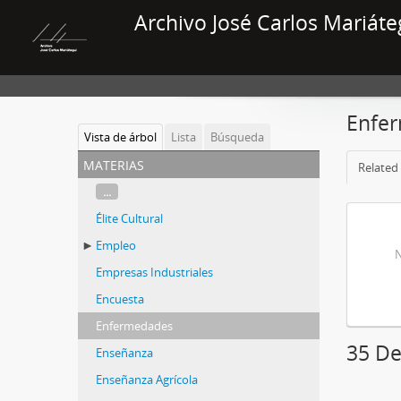
Archivo José Carlos Mariáte
Enfe
Vista de árbol
Lista
Búsqueda
materias
Related 
...
Élite Cultural
Empleo
N
Empresas Industriales
Encuesta
Enfermedades
35 De
Enseñanza
Enseñanza Agrícola