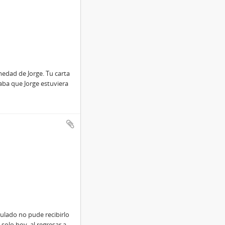
edad de Jorge. Tu carta
ba que Jorge estuviera
sulado no pude recibirlo
olo hoy, al regresar a