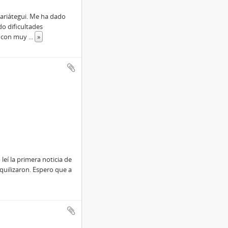
Mariátegui. Me ha dado
o dificultades
en con muy
...
»
eí la primera noticia de
quilizaron. Espero que a