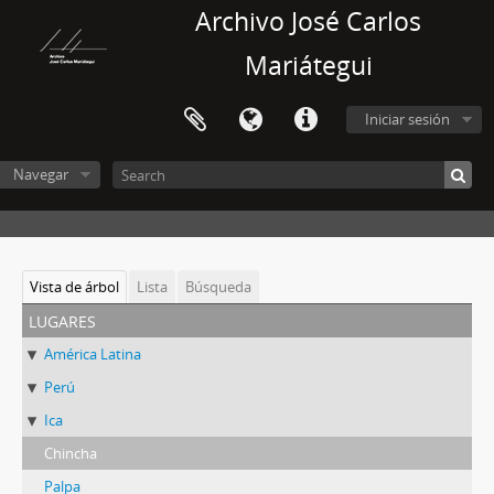
Archivo José Carlos
Mariátegui
Iniciar sesión
Navegar
Vista de árbol
Lista
Búsqueda
lugares
América Latina
Perú
Ica
Chincha
Palpa