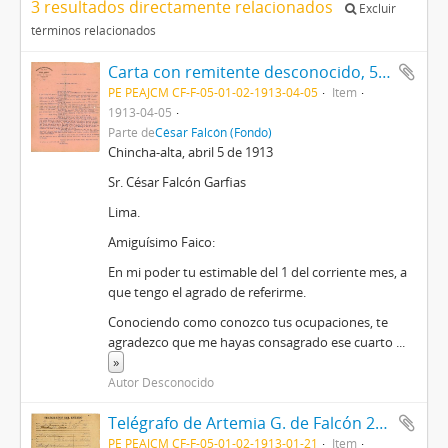
3 resultados directamente relacionados
Excluir
términos relacionados
Carta con remitente desconocido, 5/4/1913
PE PEAJCM CF-F-05-01-02-1913-04-05
Item
1913-04-05
Parte de
César Falcón (Fondo)
Chincha-alta, abril 5 de 1913
Sr. César Falcón Garfias
Lima.
Amiguísimo Faico:
En mi poder tu estimable del 1 del corriente mes, a
que tengo el agrado de referirme.
Conociendo como conozco tus ocupaciones, te
agradezco que me hayas consagrado ese cuarto
...
»
Autor Desconocido
Telégrafo de Artemia G. de Falcón 21/1/1913
PE PEAJCM CF-F-05-01-02-1913-01-21
Item