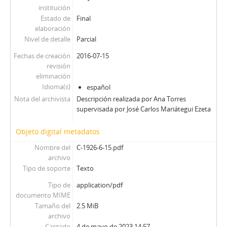
institución
Estado de
Final
elaboración
Nivel de detalle
Parcial
Fechas de creación
2016-07-15
revisión
eliminación
Idioma(s)
español
Nota del archivista
Descripción realizada por Ana Torres
supervisada por José Carlos Mariátegui Ezeta
Objeto digital metadatos
Nombre del
C-1926-6-15.pdf
archivo
Tipo de soporte
Texto
Tipo de
application/pdf
documento MIME
Tamaño del
2.5 MiB
archivo
Cargado
4 de mayo de 2023 14:57