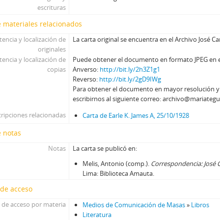
escrituras
 materiales relacionados
tencia y localización de
La carta original se encuentra en el Archivo José C
originales
tencia y localización de
Puede obtener el documento en formato JPEG en el 
copias
Anverso:
http://bit.ly/2h3Z1g1
Reverso:
http://bit.ly/2gD9IWg
Para obtener el documento en mayor resolución 
escribirnos al siguiente correo: archivo@mariategu
ripciones relacionadas
Carta de Earle K. James A, 25/10/1928
e notas
Notas
La carta se publicó en:
Melis, Antonio (comp.).
Correspondencia: José 
Lima: Biblioteca Amauta.
 de acceso
 de acceso por materia
Medios de Comunicación de Masas
»
Libros
Literatura