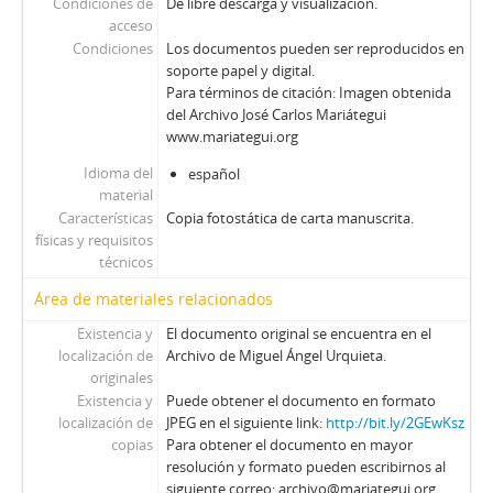
Condiciones de
De libre descarga y visualización.
acceso
Condiciones
Los documentos pueden ser reproducidos en
soporte papel y digital.
Para términos de citación: Imagen obtenida
del Archivo José Carlos Mariátegui
www.mariategui.org
Idioma del
español
material
Características
Copia fotostática de carta manuscrita.
físicas y requisitos
técnicos
Área de materiales relacionados
Existencia y
El documento original se encuentra en el
localización de
Archivo de Miguel Ángel Urquieta.
originales
Existencia y
Puede obtener el documento en formato
localización de
JPEG en el siguiente link:
http://bit.ly/2GEwKsz
copias
Para obtener el documento en mayor
resolución y formato pueden escribirnos al
siguiente correo: archivo@mariategui.org