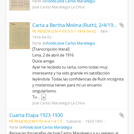
Parte de
Fondo José Carlos Mariátegui
José Carlos Mariátegui La Chira
Carta a Bertha Molina (Ruth), 2/4/1916
PE PEAJCM JCM-F-03-5-5.1-1916-04-02
Item
1916-04-02
Parte de
Fondo José Carlos Mariátegui
[Transcripción literal]
Lima, 2 de abril de 1916
Dulce amiga:
Ayer he recibido tu carta, como todas muy
interesante y ha sido grande mi satisfacción
leyéndola. Todas las confidencias de Ruth incógnita
y misteriosa tienen para mí un encanto
singularísimo.
Tu
...
»
José Carlos Mariátegui La Chira
Cuarta Etapa 1923-1930
PE PEAJCM JCM-F-03-4-4.1-4.1.5
Subserie
1923-1931
Parte de
Fondo José Carlos Mariátegui
Reúne las fotografías de José Carlos Mariátegui a su regreso al