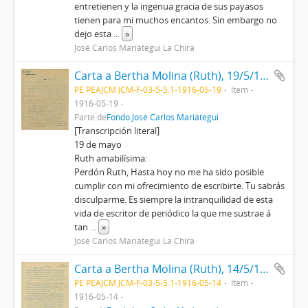
entretienen y la ingenua gracia de sus payasos
tienen para mi muchos encantos. Sin embargo no
dejo esta
...
»
José Carlos Mariátegui La Chira
Carta a Bertha Molina (Ruth), 19/5/1916
PE PEAJCM JCM-F-03-5-5.1-1916-05-19
Item
1916-05-19
Parte de
Fondo José Carlos Mariátegui
[Transcripción literal]
19 de mayo
Ruth amabilísima:
Perdón Ruth, Hasta hoy no me ha sido posible
cumplir con mi ofrecimiento de escribirte. Tu sabrás
disculparme. Es siempre la intranquilidad de esta
vida de escritor de periódico la que me sustrae á
tan
...
»
José Carlos Mariátegui La Chira
Carta a Bertha Molina (Ruth), 14/5/1916
PE PEAJCM JCM-F-03-5-5.1-1916-05-14
Item
1916-05-14