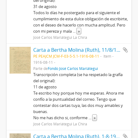
del original):
31 de agosto
Todos lo días he postergado para el siguiente el
cumplimiento de esta dulce obligación de escribirte,
con el deseo de hacerlo con mucha amplitud. Pero
con mi pereza y mala
...
»
José Carlos Mariátegui La Chira
Carta a Bertha Molina (Ruth), 11/8/1916
PE PEAJCM JCM-F-03-5-5.1-1916-08-11
Item
1916-08-11
Parte de
Fondo José Carlos Mariátegui
Transcripción completa (se ha respetado la grafía
del original):
11 de agosto
Te escribo hoy porque hoy me esperas. Ahora me
confío a la puntualidad del correo. Tengo que
contestar dos cartas tuya, las dos muy amables y
buenas.
No me has dicho si, conforme
...
»
José Carlos Mariátegui La Chira
Carta a Bertha Molina (Ruth), 1-8-1916