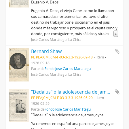
Eugenio V. Debs
Eugenio V. Debs, el viejo Gene, como lo llamaban
sus camaradas norteamericanos, tuvo el alto
destino de trabajar por el socialismo en el país
donde más vigoroso y próspero es el capitalismo y
donde, por consiguiente, más sólidas y vitales
...
»
José Carlos Mariátegui La Chira
Bernard Shaw
PE PEAJCM JCM-F-03-3-3.3-1926-09-18
Item
1926-09-18
Parte de
Fondo José Carlos Mariátegui
José Carlos Mariátegui La Chira
"Dedalus" o la adolescencia de James Joyce
PE PEAJCM JCM-F-03-3-3.3-1926-05-29
Item
1926-05-29
Parte de
Fondo José Carlos Mariátegui
"Dedalus" o la adolescencia de James Joyce
Ya tenemos en español una parte de James Joyce.