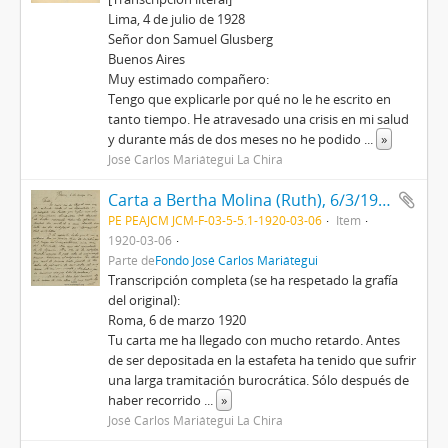
Lima, 4 de julio de 1928
Señor don Samuel Glusberg
Buenos Aires
Muy estimado compañero:
Tengo que explicarle por qué no le he escrito en
tanto tiempo. He atravesado una crisis en mi salud
y durante más de dos meses no he podido
...
»
José Carlos Mariátegui La Chira
Carta a Bertha Molina (Ruth), 6/3/1920
PE PEAJCM JCM-F-03-5-5.1-1920-03-06
Item
1920-03-06
Parte de
Fondo José Carlos Mariátegui
Transcripción completa (se ha respetado la grafía
del original):
Roma, 6 de marzo 1920
Tu carta me ha llegado con mucho retardo. Antes
de ser depositada en la estafeta ha tenido que sufrir
una larga tramitación burocrática. Sólo después de
haber recorrido
...
»
José Carlos Mariátegui La Chira