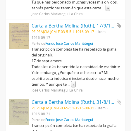
Tu que has perdonado muchas veces mis olvidos,
sabrás perdonar también que esta carta
...
»
José Carlos Mariátegui La Chira
Carta a Bertha Molina (Ruth), 17/9/1916
PE PEAJCM JCM-F-03-5-5.1-1916-09-17
Item
1916-09-17
Parte de
Fondo José Carlos Mariátegui
Transcripción completa (se ha respetado la grafía
del original):
17 de septiembre
Todos los días he sentido la necesidad de escribirte.
Y sin embargo, ¿Por qué no te he escrito? Mi
espíritu está indeciso é incierto desde hace mucho
tiempo. Y aunque te
...
»
José Carlos Mariátegui La Chira
Carta a Bertha Molina (Ruth), 31/8/1916
PE PEAJCM JCM-F-03-5-5.1-1916-08-31
Item
1916-08-31
Parte de
Fondo José Carlos Mariátegui
Transcripción completa (se ha respetado la grafía