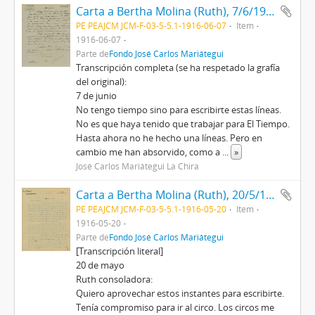
Carta a Bertha Molina (Ruth), 7/6/1916
PE PEAJCM JCM-F-03-5-5.1-1916-06-07
Item
1916-06-07
Parte de
Fondo José Carlos Mariátegui
Transcripción completa (se ha respetado la grafía
del original):
7 de junio
No tengo tiempo sino para escribirte estas líneas.
No es que haya tenido que trabajar para El Tiempo.
Hasta ahora no he hecho una líneas. Pero en
cambio me han absorvido, como a
...
»
José Carlos Mariátegui La Chira
Carta a Bertha Molina (Ruth), 20/5/1916
PE PEAJCM JCM-F-03-5-5.1-1916-05-20
Item
1916-05-20
Parte de
Fondo José Carlos Mariátegui
[Transcripción literal]
20 de mayo
Ruth consoladora:
Quiero aprovechar estos instantes para escribirte.
Tenía compromiso para ir al circo. Los circos me