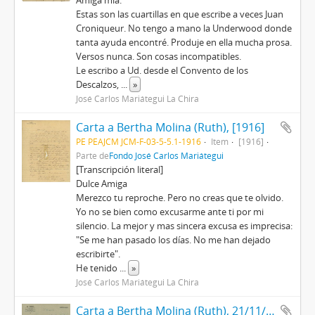
Amiga mía:
Estas son las cuartillas en que escribe a veces Juan
Croniqueur. No tengo a mano la Underwood donde
tanta ayuda encontré. Produje en ella mucha prosa.
Versos nunca. Son cosas incompatibles.
Le escribo a Ud. desde el Convento de los
Descalzos,
...
»
José Carlos Mariátegui La Chira
Carta a Bertha Molina (Ruth), [1916]
PE PEAJCM JCM-F-03-5-5.1-1916
Item
[1916]
Parte de
Fondo José Carlos Mariátegui
[Transcripción literal]
Dulce Amiga
Merezco tu reproche. Pero no creas que te olvido.
Yo no se bien como excusarme ante ti por mi
silencio. La mejor y mas sincera excusa es imprecisa:
"Se me han pasado los días. No me han dejado
escribirte".
He tenido
...
»
José Carlos Mariátegui La Chira
Carta a Bertha Molina (Ruth), 21/11/1916