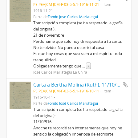
PE PEAJCM JCM-F-03-5-5.1-1916-11-21
Item
1916-11-21
Parte de
Fondo José Carlos Mariátegui
Transcripción completa (se ha respetado la grafía
del original):
21 de noviembre
Perdóname que solo hoy di respuesta á tu carta.
No te olvido. No puedo ocurrir tal cosa.
Es que hay cosas que sustraen a mi espíritu toda
tranquilidad.
Obligadamente tengo que
...
»
José Carlos Mariátegui La Chira
Carta a Bertha Molina (Ruth), 11/10/1916
PE PEAJCM JCM-F-03-5-5.1-1916-10-11
Item
1916-10-11
Parte de
Fondo José Carlos Mariátegui
Transcripción completa (se ha respetado la grafía
del original):
11/10/916
Anoche te recordé tan intensamente que hoy he
sentido la obligación imperiosa de escribirte.