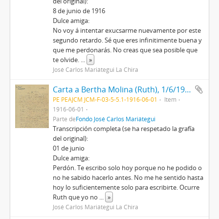
del original):
8 de junio de 1916
Dulce amiga:
No voy á intentar exucsarme nuevamente por este
segundo retardo. Sé que eres infinitimente buena y
que me perdonarás. No creas que sea posible que
te olvide.
...
»
José Carlos Mariátegui La Chira
Carta a Bertha Molina (Ruth), 1/6/1916
PE PEAJCM JCM-F-03-5-5.1-1916-06-01
Item
1916-06-01
Parte de
Fondo José Carlos Mariátegui
Transcripción completa (se ha respetado la grafía
del original):
01 de junio
Dulce amiga:
Perdón. Te escribo solo hoy porque no he podido o
no he sabido hacerlo antes. No me he sentido hasta
hoy lo suficientemente solo para escribirte. Ocurre
Ruth que yo no
...
»
José Carlos Mariátegui La Chira