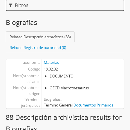
Filtros
Biografías
Related Descripción archivística (88)
Related Registro de autoridad (0)
Taxonomía
Materias
Código
19.02.02
Nota(s) sobre el
DOCUMENTO
alcance
Nota(s) sobre el
OECD Macrothesaurus
origen
Biografías
Términos
Término General
Documentos Primarios
jerárquicos
88 Descripción archivística results for
Biografías