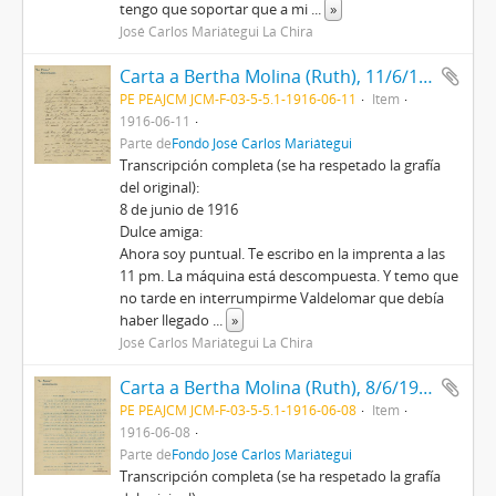
tengo que soportar que a mi
...
»
José Carlos Mariátegui La Chira
Carta a Bertha Molina (Ruth), 11/6/1916
PE PEAJCM JCM-F-03-5-5.1-1916-06-11
Item
1916-06-11
Parte de
Fondo José Carlos Mariátegui
Transcripción completa (se ha respetado la grafía
del original):
8 de junio de 1916
Dulce amiga:
Ahora soy puntual. Te escribo en la imprenta a las
11 pm. La máquina está descompuesta. Y temo que
no tarde en interrumpirme Valdelomar que debía
haber llegado
...
»
José Carlos Mariátegui La Chira
Carta a Bertha Molina (Ruth), 8/6/1916
PE PEAJCM JCM-F-03-5-5.1-1916-06-08
Item
1916-06-08
Parte de
Fondo José Carlos Mariátegui
Transcripción completa (se ha respetado la grafía