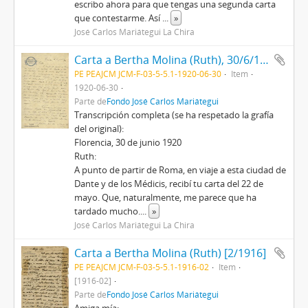
escribo ahora para que tengas una segunda carta
que contestarme. Así
...
»
José Carlos Mariátegui La Chira
Carta a Bertha Molina (Ruth), 30/6/1920
PE PEAJCM JCM-F-03-5-5.1-1920-06-30
Item
1920-06-30
Parte de
Fondo José Carlos Mariátegui
Transcripción completa (se ha respetado la grafía
del original):
Florencia, 30 de junio 1920
Ruth:
A punto de partir de Roma, en viaje a esta ciudad de
Dante y de los Médicis, recibí tu carta del 22 de
mayo. Que, naturalmente, me parece que ha
tardado mucho.
...
»
José Carlos Mariátegui La Chira
Carta a Bertha Molina (Ruth) [2/1916]
PE PEAJCM JCM-F-03-5-5.1-1916-02
Item
[1916-02]
Parte de
Fondo José Carlos Mariátegui