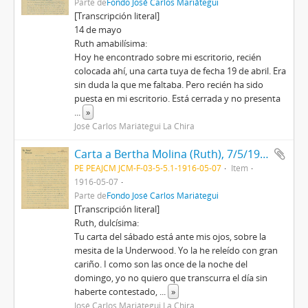
Parte de
Fondo José Carlos Mariátegui
[Transcripción literal]
14 de mayo
Ruth amabilísima:
Hoy he encontrado sobre mi escritorio, recién
colocada ahí, una carta tuya de fecha 19 de abril. Era
sin duda la que me faltaba. Pero recién ha sido
puesta en mi escritorio. Está cerrada y no presenta
...
»
José Carlos Mariátegui La Chira
Carta a Bertha Molina (Ruth), 7/5/1916
PE PEAJCM JCM-F-03-5-5.1-1916-05-07
Item
1916-05-07
Parte de
Fondo José Carlos Mariátegui
[Transcripción literal]
Ruth, dulcísima:
Tu carta del sábado está ante mis ojos, sobre la
mesita de la Underwood. Yo la he releído con gran
cariño. I como son las once de la noche del
domingo, yo no quiero que transcurra el día sin
haberte contestado,
...
»
José Carlos Mariátegui La Chira