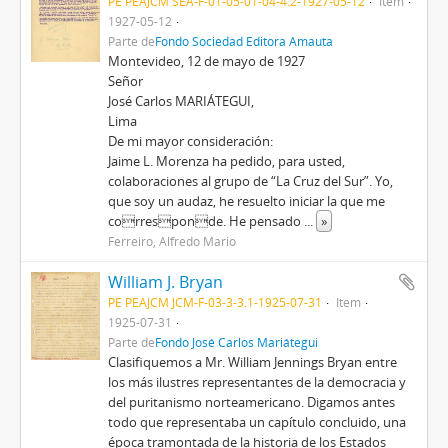
PE PEAJCM SEA-F-01-05-01-04-4.2-1927-05-12
Item
1927-05-12
Parte de
Fondo Sociedad Editora Amauta
Montevideo, 12 de mayo de 1927
Señor
José Carlos MARIÁTEGUI,
Lima
De mi mayor consideración:
Jaime L. Morenza ha pedido, para usted,
colaboraciones al grupo de “La Cruz del Sur”. Yo,
que soy un audaz, he resuelto iniciar la que me
corresponde. He pensado
...
»
Ferreiro, Alfredo Mario
William J. Bryan
PE PEAJCM JCM-F-03-3-3.1-1925-07-31
Item
1925-07-31
Parte de
Fondo José Carlos Mariátegui
Clasifiquemos a Mr. William Jennings Bryan entre
los más ilustres representantes de la democracia y
del puritanismo norteamericano. Digamos antes
todo que representaba un capítulo concluido, una
época tramontada de la historia de los Estados