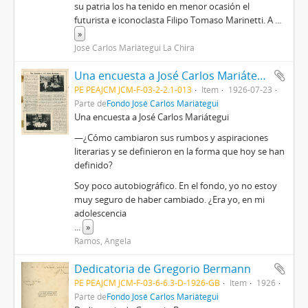
su patria los ha tenido en menor ocasión el
futurista e iconoclasta Filipo Tomaso Marinetti. A
...
»
José Carlos Mariátegui La Chira
Una encuesta a José Carlos Mariátegui [Recorte de prensa]
PE PEAJCM JCM-F-03-2-2.1-013
Item
1926-07-23
Parte de
Fondo José Carlos Mariátegui
Una encuesta a José Carlos Mariátegui
—¿Cómo cambiaron sus rumbos y aspiraciones
literarias y se definieron en la forma que hoy se han
definido?
Soy poco autobiográfico. En el fondo, yo no estoy
muy seguro de haber cambiado. ¿Era yo, en mi
adolescencia
...
»
Ramos, Angela
Dedicatoria de Gregorio Bermann
PE PEAJCM JCM-F-03-6-6.3-D-1926-GB
Item
1926
Parte de
Fondo José Carlos Mariátegui