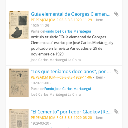
Guía elemental de Georges Clemenceau [Recortes de prensa]
PE PEAJCM JCM-F-03-3-3.3-1929-11-29
Item
1929-11-29
Parte de
Fondo José Carlos Mariátegui
Artículo titulado "Guía elemental de Georges
Clemenceau" escrito por José Carlos Mariátegui y
publicado en la revista Variedades el 29 de
noviembre de 1929.
José Carlos Mariátegui La Chira
"Los que teníamos doce años", por Ernst Glaeser [Recorte de prensa]
PE PEAJCM JCM-F-03-3-3.3-1929-11-06
Item
1929-11-06
Parte de
Fondo José Carlos Mariátegui
José Carlos Mariátegui La Chira
"El Cemento" por Fedor Gladkov [Recorte de prensa]
PE PEAJCM JCM-F-03-3-3.3-1929-03-20
Item
1929-03-20