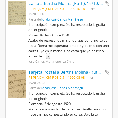
Carta a Bertha Molina (Ruth), 16/10/1920
PE PEAJCM JCM-F-03-5-5.1-1920-10-16
Item
1920-10-16
Parte de
Fondo José Carlos Mariátegui
Transcripción completa (se ha respetado la grafía
del original):
Roma, 16 de octubre 1920
Acabo de regresar de mis andanzas por el norte de
Italia. Roma me esperaba, amable y buena, con una
carta tuya en la mano. Una carta que yo he leído
antes de
...
»
José Carlos Mariátegui La Chira
Tarjeta Postal a Bertha Molina (Ruth), 3/8/1920
PE PEAJCM JCM-F-03-5-5.1-1920-08-03
Item
1920-08-03
Parte de
Fondo José Carlos Mariátegui
Transcripción completa (se ha respetado la grafía
del original):
Florencia, 3 de agosto 1920
Mañana me marcho de Florencia. De ella te escribí
hace un mes contestando tu carta. De ella te