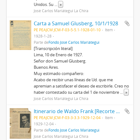
Unidos. Su
...
»
José Carlos Mariátegui La Chira
Carta a Samuel Glusberg, 10/1/1928
PE PEAJCM JCM-F-03-5-5.1-1928-01-10
Item
1928-1-28
Parte de
Fondo José Carlos Mariátegui
[Transcripción literal]
Lima, 10 de Enero de 1927.
Señor don Samuel Glusberg.
Buenos Aires.
Muy estimado compañero:
Acabo de recibir unas líneas de Ud. que me
apremian a satisfacer el deseo de escribirle. Creo no
haber contestado su carta del 1 de noviembre
...
»
José Carlos Mariátegui La Chira
Itinerario de Waldo Frank [Recorte de prensa]
PE PEAJCM JCM-F-03-3-3.3-1929-12-04
Item
1929-12-04
Parte de
Fondo José Carlos Mariátegui
José Carlos Mariátegui La Chira