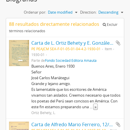
Ordenar por:
Date modified
Direction:
Descending
88 resultados directamente relacionados
Excluir
términos relacionados
Carta de L. Ortiz Behety y E. González Trillo, 1/1930
PE PEAJCM SEA-F-01-05-01-04-4.2-1930-01
Item
1930-01
Parte de
Fondo Sociedad Editora Amauta
Buenos Aires, Enero 1930
Señor
José Carlos Mariátegui
Grande y lejano amigo.
Es lamentable que los escritores de América
vivamos tan aislados. Creemos necesario que todos
los poetas del Perú sean concisos en América. Con
este fin estamos preparando una
...
»
Ortiz Behety, L.
Carta de Alfredo Mario Ferreiro, 12/5/1927