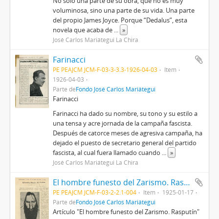
No solo una parte de su obra, que no es muy
voluminosa, sino una parte de su vida. Una parte
del propio James Joyce. Porque “Dedalus”, esta
novela que acaba de
...
»
José Carlos Mariátegui La Chira
Farinacci
PE PEAJCM JCM-F-03-3-3.3-1926-04-03
Item
1926-04-03
Parte de
Fondo José Carlos Mariátegui
Farinacci
Farinacci ha dado su nombre, su tono y su estilo a
una tensa y acre jornada de la campaña fascista.
Después de catorce meses de agresiva campaña, ha
dejado el puesto de secretario general del partido
fascista, al cual fuera llamado cuando
...
»
José Carlos Mariátegui La Chira
El hombre funesto del Zarismo. Rasputín [Recorte de Prensa]
PE PEAJCM JCM-F-03-2-2.1-004
Item
1925-01-17
Parte de
Fondo José Carlos Mariátegui
Artículo "El hombre funesto del Zarismo. Rasputín"