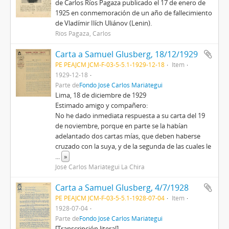
de Carlos Ríos Pagaza publicado el 17 de enero de
1925 en conmemoración de un año de fallecimiento
de Vladímir Ilích Uliánov (Lenin).
Ríos Pagaza, Carlos
Carta a Samuel Glusberg, 18/12/1929
PE PEAJCM JCM-F-03-5-5.1-1929-12-18
Item
1929-12-18
Parte de
Fondo José Carlos Mariátegui
Lima, 18 de diciembre de 1929
Estimado amigo y compañero:
No he dado inmediata respuesta a su carta del 19
de noviembre, porque en parte se la habían
adelantado dos cartas mías, que deben haberse
cruzado con la suya, y de la segunda de las cuales le
...
»
José Carlos Mariátegui La Chira
Carta a Samuel Glusberg, 4/7/1928
PE PEAJCM JCM-F-03-5-5.1-1928-07-04
Item
1928-07-04
Parte de
Fondo José Carlos Mariátegui
[Transcripción literal]