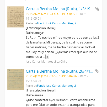
Carta a Bertha Molina (Ruth), 1/5/1916
PE PEAJCM JCM-F-03-5-5.1-1916-05-01
Item
1916-05-01
Parte de
Fondo José Carlos Mariátegui
[Transcripción literal]
Dulce amiga:
Sí, Ruth. Te escribo el 1 de mayo porque son ya las 2
de la mañana. Mi pereza, de la cual no se como
tienes noticias, me ha hecho desperdiciar todo el
día. Soy muy ocioso. ¿Querrás creer que aún no se
comienza a
...
»
José Carlos Mariátegui La Chira
Carta a Bertha Molina (Ruth), 26/4/1916
PE PEAJCM JCM-F-03-5-5.1-1916-04-26
Item
1916-04-26
Parte de
Fondo José Carlos Mariátegui
[Transcripción literal]
Dulce amiga:
Quise contestar ayer mismo tu carta amabilísima
pero me faltó en todo instante tranquilidad para