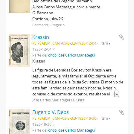
Dedicatoria de Gregorio Bermann:
A José Carlos Mariátegui, cordialmente.
G. Bermann
Córdoba, julio/26
Bermann, Gregorio
Krassin
PE PEAJCM JCM-F-03-3-3.3-1926-12-04
Item
1926-12-04
Parte de
Fondo José Carlos Mariátegui
Krassin
La figura de Leonidas Borisovitch Krassin era,
seguramente, la más familiar al Occidente entre
todas las figuras de la Rusia Sovietista. El motivo de
esta familiaridad es demasiado notoria. Krassin,
comisario de comercio exterior, resultaba el
...
»
José Carlos Mariátegui La Chira
Eugenio V. Debs
PE PEAJCM JCM-F-03-3-3.3-1926-10-30
Item
1926-10-30
Parte de
Fondo José Carlos Mariátegui