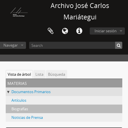
Archivo José Carlos
Mariátegui
Iniciar sesión
Navegar
Vista de árbol
Lista
Búsqueda
materias
Documentos Primarios
Artículos
Biografías
Noticias de Prensa