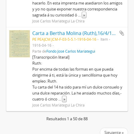
hacerlo. En esta imprenta me asediaron los amigos
y yo no quise exponer nuestra correspondencia
sagrada á su curiosidad ó
...
»
José Carlos Mariátegui La Chira
Carta a Bertha Molina (Ruth),16/4/1916
PE PEAJCM JCM-F-03-5-5.1-1916-04-16
Item
1916-04-16
Parte de
Fondo José Carlos Mariátegui
[Transcripción literal]
Ruth:
Por encima de todas las formas en que pueda
dirigirme á ti, está la única y sencillísima que hoy
empleo: Ruth.
Tu carta del 14 ha sido para mí un dulce consuelo y
una dulce reparación. La he ansiado muchos días,-
cuatro ó cinco
...
»
José Carlos Mariátegui La Chira
Resultados 1 a 50 de 88
Siguiente »