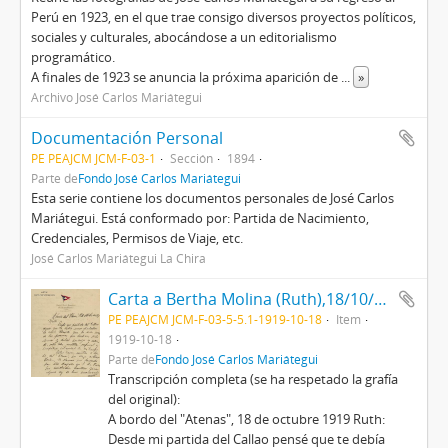
Perú en 1923, en el que trae consigo diversos proyectos políticos,
sociales y culturales, abocándose a un editorialismo
programático.
A finales de 1923 se anuncia la próxima aparición de
...
»
Archivo José Carlos Mariátegui
Documentación Personal
PE PEAJCM JCM-F-03-1
Sección
1894
Parte de
Fondo José Carlos Mariátegui
Esta serie contiene los documentos personales de José Carlos
Mariátegui. Está conformado por: Partida de Nacimiento,
Credenciales, Permisos de Viaje, etc.
José Carlos Mariátegui La Chira
Carta a Bertha Molina (Ruth),18/10/1919
PE PEAJCM JCM-F-03-5-5.1-1919-10-18
Item
1919-10-18
Parte de
Fondo José Carlos Mariátegui
Transcripción completa (se ha respetado la grafía
del original):
A bordo del "Atenas", 18 de octubre 1919 Ruth:
Desde mi partida del Callao pensé que te debía