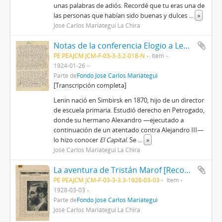
unas palabras de adiós. Recordé que tu eras una de
las personas que habían sido buenas y dulces
...
»
José Carlos Mariátegui La Chira
Notas de la conferencia Elogio a Lenin
PE PEAJCM JCM-F-03-3-3.2-018-N
Item
1924-01-26
Parte de
Fondo José Carlos Mariátegui
[Transcripción completa]
Lenin nació en Simbirsk en 1870, hijo de un director
de escuela primaria. Estudió derecho en Petrogado,
donde su hermano Alexandro —ejecutado a
continuación de un atentado contra Alejandro III—
lo hizo conocer
El Capital
. Se
...
»
José Carlos Mariátegui La Chira
La aventura de Tristán Marof [Recorte de prensa]
PE PEAJCM JCM-F-03-3-3.3-1928-03-03
Item
1928-03-03
Parte de
Fondo José Carlos Mariátegui
José Carlos Mariátegui La Chira