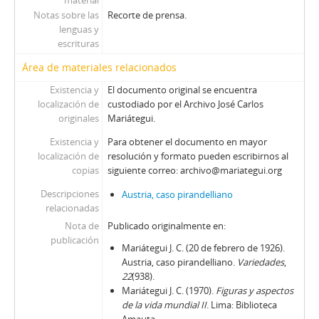
material
Notas sobre las
Recorte de prensa.
lenguas y
escrituras
Área de materiales relacionados
Existencia y
El documento original se encuentra
localización de
custodiado por el Archivo José Carlos
originales
Mariátegui.
Existencia y
Para obtener el documento en mayor
localización de
resolución y formato pueden escribirnos al
copias
siguiente correo: archivo@mariategui.org
Descripciones
Austria, caso pirandelliano
relacionadas
Nota de
Publicado originalmente en:
publicación
Mariátegui J. C. (20 de febrero de 1926).
Austria, caso pirandelliano.
Variedades
,
22
(938).
Mariátegui J. C. (1970).
Figuras y aspectos
de la vida mundial II
. Lima: Biblioteca