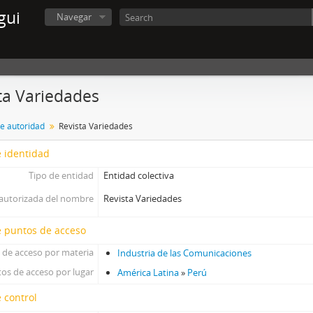
gui
Navegar
ta Variedades
de autoridad
Revista Variedades
 identidad
Tipo de entidad
Entidad colectiva
autorizada del nombre
Revista Variedades
e puntos de acceso
 de acceso por materia
Industria de las Comunicaciones
os de acceso por lugar
América Latina
»
Perú
 control