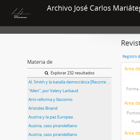
Archivo José Carlos Mariáte
Revis
Registro 
Materia de
Área de
Explorar 232 resultados
Al. Smith y la batalla democrática [Recorte de prensa]
Forma 
"Allen", por Valery Larbaud
Anti-reforma y fascismo
Área d
Aristides Briand
Puntos
Austria y la paz Europea
Punt
Austria, caso pirandelliano
Área de
Austria, caso pirandelliano