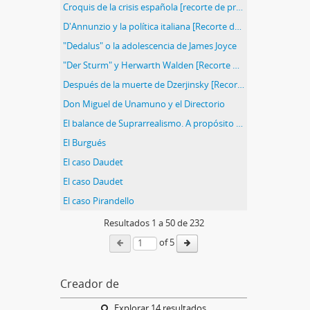
Croquis de la crisis española [recorte de prensa]
D'Annunzio y la política italiana [Recorte de prensa]
"Dedalus" o la adolescencia de James Joyce
"Der Sturm" y Herwarth Walden [Recorte de prensa]
Después de la muerte de Dzerjinsky [Recorte de prensa]
Don Miguel de Unamuno y el Directorio
El balance de Suprarrealismo. A propósito del último manifiesto de André Bretón [Recorte de prensa]
El Burgués
El caso Daudet
El caso Daudet
El caso Pirandello
Resultados
1
a
50
de 232
of 5
Creador de
Explorar 14 resultados