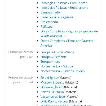
Ideologías Políticas
»
Comunismo
Ideologías Políticas
»
Imperialismo
Campesinado
Clase Social
»
Burguesía
Proletariado
Políticos
Obras Completas
»
Figuras y aspectos de
la vida mundial III
Obras Completas
»
Temas de Nuestra
América
Puntos de acceso
Europa
»
Austria
»
Viena
por lugar
Europa
»
Alemania
Europa
»
Italia
Norteamérica
»
México
Norteamérica
»
Estados Unidos
Puntos de acceso
Seipel, Ignaz
(Materia)
por autoridad
Mussolini, Benito
(Materia)
Obregón, Álvaro
(Materia)
Portes Gil, Emilio
(Materia)
Vasconcelos, José
(Materia)
Ortiz Rubio, Pascual
(Materia)