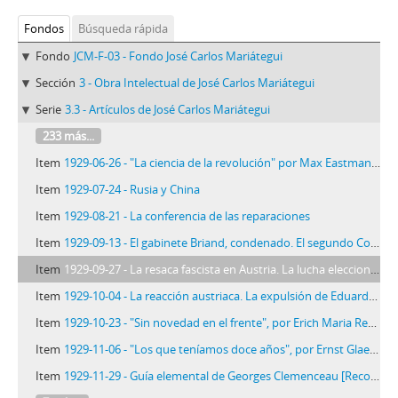
Fondos
Búsqueda rápida
Fondo
JCM-F-03 - Fondo José Carlos Mariátegui
Sección
3 - Obra Intelectual de José Carlos Mariátegui
Serie
3.3 - Artículos de José Carlos Mariátegui
233 más...
Item
1929-06-26 - "La ciencia de la revolución" por Max Eastman [Recorte de prensa]
Item
1929-07-24 - Rusia y China
Item
1929-08-21 - La conferencia de las reparaciones
Item
1929-09-13 - El gabinete Briand, condenado. El segundo Congreso Mundial de la Liga contra el Imperialismo. La amenaza guerrera en la Manchuria [Recorte de Prensa]
Item
1929-09-27 - La resaca fascista en Austria. La lucha eleccionaria en México [Recorte de prensa]
Item
1929-10-04 - La reacción austriaca. La expulsión de Eduardo Ortega y Gasset. Mac Donald en Washington [Recorte de prensa]
Item
1929-10-23 - "Sin novedad en el frente", por Erich Maria Remarque [Recorte de prensa]
Item
1929-11-06 - "Los que teníamos doce años", por Ernst Glaeser [Recorte de prensa]
Item
1929-11-29 - Guía elemental de Georges Clemenceau [Recortes de prensa]