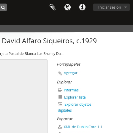
Iniciar sesión
 David Alfaro Siqueiros, c.1929
Tarjeta Postal de Blanca Luz Brum y David Alfaro Siqueiros, c.1929
Portapapeles
Agregar
Explorar
Informes
Explorar lista
Explorar objetos
digitales
Exportar
XML de Dublin Core 1.1