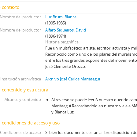
 contexto
Nombre del productor
Luz Brum, Blanca
(1905-1985)
Nombre del productor
Alfaro Siqueiros, David
(1896-1974)
Historia biográfica
Fue un multifacético artista, escritor, activista y m
Reconocido como uno de los pilares del muralismo
entre los tres grandes exponentes del movimiento,
José Clemente Orozco.
Institución archivística
Archivo José Carlos Mariátegui
 contenido y estructura
Alcance y contenido
Al reverso se puede leer:
A nuestro querido cama
Mariátegui.
Recordándolo en nuestro viaje a Mé
y Blanca Luz
 condiciones de acceso y uso
Condiciones de acceso
Si bien los documentos están a libre disposición de