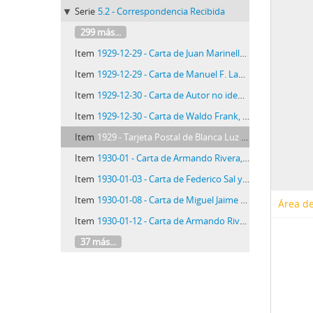
Serie
5.2 - Correspondencia Recibida
299 más...
Item
1929-12-29 - Carta de Juan Marinello, 29/12/1929
Item
1929-12-29 - Carta de Manuel F. Laos, 29/12/1929
Item
1929-12-30 - Carta de Autor no identificado a José Carlos Mariátegui, 30/12/1929
Item
1929-12-30 - Carta de Waldo Frank, 30/12/1929
Item
1929 - Tarjeta Postal de Blanca Luz Brum y David Alfaro Siqueiros, c.1929
Item
1930-01 - Carta de Armando Rivera, [01/1930]
Item
1930-01-03 - Carta de Federico Sal y Rosas, 3/1/1930
Item
1930-01-08 - Carta de Miguel Jaime Gili, 8/1/1930
Área de
Item
1930-01-12 - Carta de Armando Rivera, 12/1/1930
37 más...