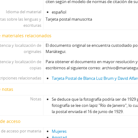
citen según el modelo de normas de citación de su
Idioma del material
español
tas sobre las lenguas y
Tarjeta postal manuscrita
escrituras
 materiales relacionados
tencia y localización de
El documento original se encuentra custodiado por
originales
Mariátegui.
tencia y localización de
Para obtener el documento en mayor resolución 
copias
escribirnos al siguiente correo: archivo@mariategu
ripciones relacionadas
Tarjeta Postal de Blanca Luz Brum y David Alfar
e notas
Notas
Se deduce que la fotografía podría ser de 1929 p
fotografía se lee con lapiz "Río de Janeiro", lo c
la postal enviada el 16 de junio de 1929.
 de acceso
 de acceso por materia
Mujeres
Amistad