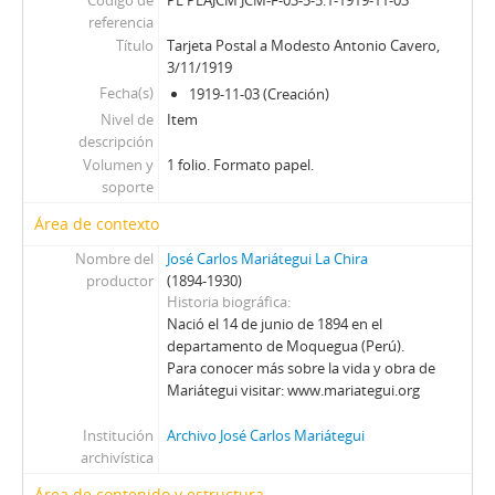
Código de
PE PEAJCM JCM-F-03-5-5.1-1919-11-03
referencia
Título
Tarjeta Postal a Modesto Antonio Cavero,
3/11/1919
Fecha(s)
1919-11-03 (Creación)
Nivel de
Item
descripción
Volumen y
1 folio. Formato papel.
soporte
Área de contexto
Nombre del
José Carlos Mariátegui La Chira
productor
(1894-1930)
Historia biográfica
Nació el 14 de junio de 1894 en el
departamento de Moquegua (Perú).
Para conocer más sobre la vida y obra de
Mariátegui visitar: www.mariategui.org
Institución
Archivo José Carlos Mariátegui
archivística
Área de contenido y estructura