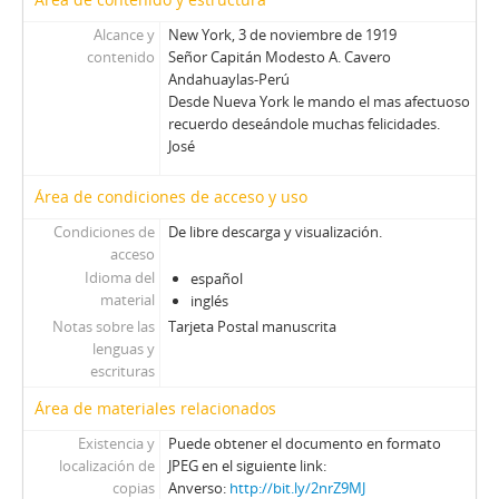
Alcance y
New York, 3 de noviembre de 1919
contenido
Señor Capitán Modesto A. Cavero
Andahuaylas-Perú
Desde Nueva York le mando el mas afectuoso
recuerdo deseándole muchas felicidades.
José
Área de condiciones de acceso y uso
Condiciones de
De libre descarga y visualización.
acceso
Idioma del
español
material
inglés
Notas sobre las
Tarjeta Postal manuscrita
lenguas y
escrituras
Área de materiales relacionados
Existencia y
Puede obtener el documento en formato
localización de
JPEG en el siguiente link:
copias
Anverso:
http://bit.ly/2nrZ9MJ