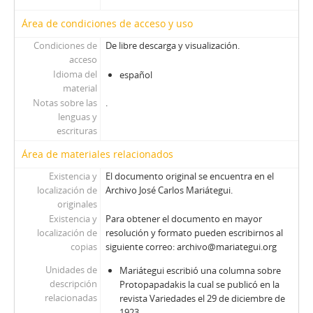
Área de condiciones de acceso y uso
Condiciones de
De libre descarga y visualización.
acceso
Idioma del
español
material
Notas sobre las
.
lenguas y
escrituras
Área de materiales relacionados
Existencia y
El documento original se encuentra en el
localización de
Archivo José Carlos Mariátegui.
originales
Existencia y
Para obtener el documento en mayor
localización de
resolución y formato pueden escribirnos al
copias
siguiente correo: archivo@mariategui.org
Unidades de
Mariátegui escribió una columna sobre
descripción
Protopapadakis la cual se publicó en la
relacionadas
revista Variedades el 29 de diciembre de
1923.