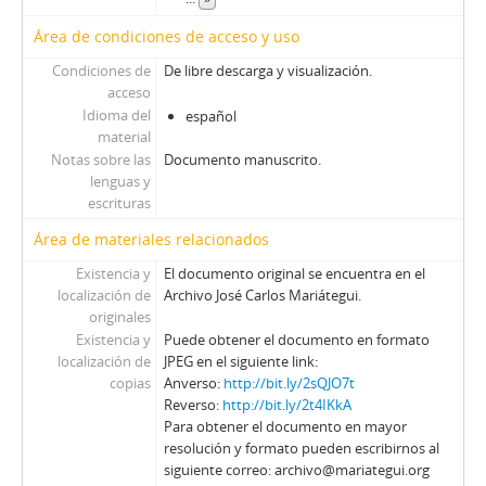
Área de condiciones de acceso y uso
Condiciones de
De libre descarga y visualización.
acceso
Idioma del
español
material
Notas sobre las
Documento manuscrito.
lenguas y
escrituras
Área de materiales relacionados
Existencia y
El documento original se encuentra en el
localización de
Archivo José Carlos Mariátegui.
originales
Existencia y
Puede obtener el documento en formato
localización de
JPEG en el siguiente link:
copias
Anverso:
http://bit.ly/2sQJO7t
Reverso:
http://bit.ly/2t4IKkA
Para obtener el documento en mayor
resolución y formato pueden escribirnos al
siguiente correo: archivo@mariategui.org