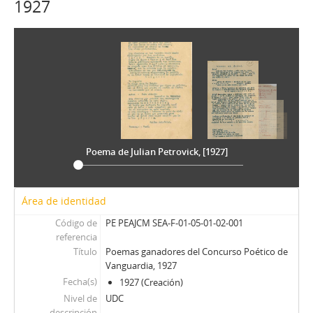
1927
Poema de Julian Petrovick, [1927]
Área de identidad
Código de
PE PEAJCM SEA-F-01-05-01-02-001
referencia
Título
Poemas ganadores del Concurso Poético de
Vanguardia, 1927
Fecha(s)
1927 (Creación)
Nivel de
UDC
descripción