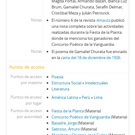
Magda Portal, Armando Bazán, Blanca Luz
Brum, Gamaliel Churata, Serafín Delmar,
Cristóbal Meza y Julián Petrovick.
Notas
El número 6 de la revista
Amauta
publicó
una nota completa sobre las actividades
realizadas durante la Fiesta de la Planta
donde se menciona los ganadores del
Concurso Poético de la Vanguardia.
Notas
El poema de Gamaliel Churata fue enviado
en la
carta del 18 de diciembre de 1926
.
Puntos de acceso
Puntos de acceso
Poesía
por materia
Estructura Social
»
Intelectuales
Literatura
Puntos de acceso
América Latina
»
Perú
»
Lima
por lugar
Puntos de acceso
Fiesta de la Planta
(Materia)
por autoridad
Concurso Poético de Vanguardia
(Materia)
Basadre, Jorge
(Materia)
Sabroso, Arturo
(Materia)