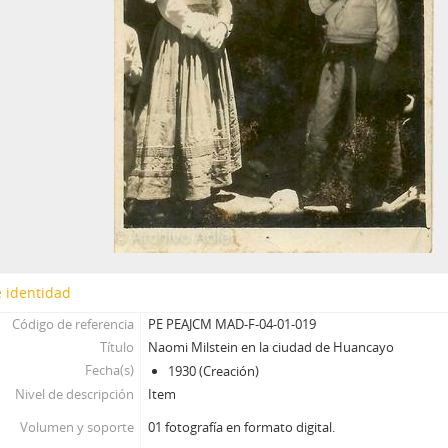
 identidad
Código de referencia
PE PEAJCM MAD-F-04-01-019
Título
Naomi Milstein en la ciudad de Huancayo
Fecha(s)
1930 (Creación)
Nivel de descripción
Item
Volumen y soporte
01 fotografía en formato digital.