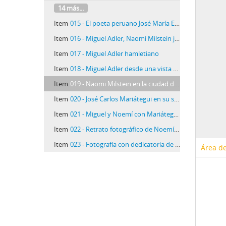
14 más...
Item
015 - El poeta peruano José María Eguren
Item
016 - Miguel Adler, Naomi Milstein junto a otros amigos
Item
017 - Miguel Adler hamletiano
Item
018 - Miguel Adler desde una vista de la ciudad de Lima
Item
019 - Naomi Milstein en la ciudad de Huancayo
Item
020 - José Carlos Mariátegui en su silla de ruedas en el bosque Matamula
Item
021 - Miguel y Noemí con Mariátegui y otros amigos en el Bosque Matamula (V)
Item
022 - Retrato fotográfico de Noemí Milstein uniformada
Item
023 - Fotografía con dedicatoria de José Carlos Mariátegui a Noemí Milstein
Área de