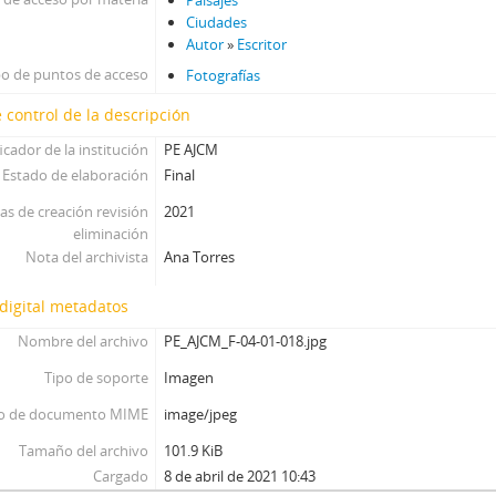
Paisajes
Ciudades
Autor
»
Escritor
po de puntos de acceso
Fotografías
 control de la descripción
icador de la institución
PE AJCM
Estado de elaboración
Final
as de creación revisión
2021
eliminación
Nota del archivista
Ana Torres
digital metadatos
Nombre del archivo
PE_AJCM_F-04-01-018.jpg
Tipo de soporte
Imagen
o de documento MIME
image/jpeg
Tamaño del archivo
101.9 KiB
Cargado
8 de abril de 2021 10:43