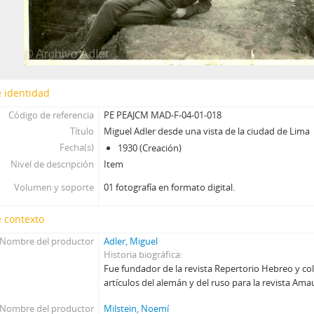
 identidad
Código de referencia
PE PEAJCM MAD-F-04-01-018
Título
Miguel Adler desde una vista de la ciudad de Lima
Fecha(s)
1930 (Creación)
Nivel de descripción
Item
Volumen y soporte
01 fotografía en formato digital.
 contexto
Nombre del productor
Adler, Miguel
Historia biográfica
Fue fundador de la revista Repertorio Hebreo y co
artículos del alemán y del ruso para la revista Ama
Nombre del productor
Milstein, Noemí