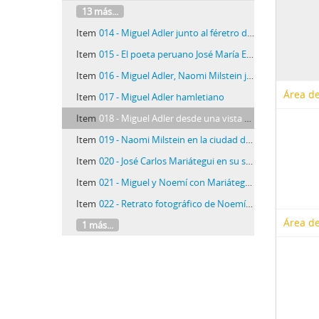
13 más...
Item
014 - Miguel Adler junto al féretro de José Carlos Mariátegui
Item
015 - El poeta peruano José María Eguren
Item
016 - Miguel Adler, Naomi Milstein junto a otros amigos
Área de
Item
017 - Miguel Adler hamletiano
Item
018 - Miguel Adler desde una vista de la ciudad de Lima
Item
019 - Naomi Milstein en la ciudad de Huancayo
Item
020 - José Carlos Mariátegui en su silla de ruedas en el bosque Matamula
Item
021 - Miguel y Noemí con Mariátegui y otros amigos en el Bosque Matamula (V)
Item
022 - Retrato fotográfico de Noemí Milstein uniformada
Área de
1 más...