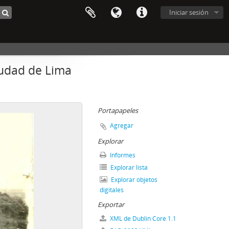
Iniciar sesión
iudad de Lima
Portapapeles
Agregar
Explorar
Informes
Explorar lista
Explorar objetos
digitales
Exportar
XML de Dublin Core 1.1