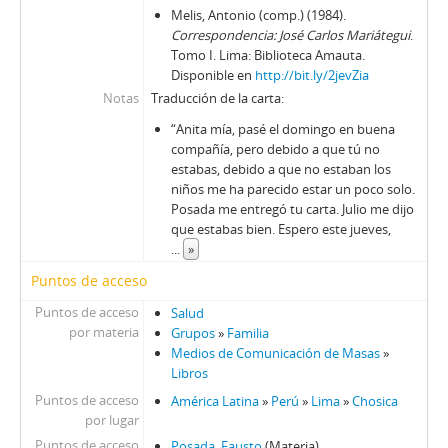
Melis, Antonio (comp.) (1984).
Correspondencia: José Carlos Mariátegui
.
Tomo I. Lima: Biblioteca Amauta.
Disponible en
http://bit.ly/2jevZia
Notas
Traducción de la carta:
“Anita mía, pasé el domingo en buena
compañía, pero debido a que tú no
estabas, debido a que no estaban los
niños me ha parecido estar un poco solo.
Posada me entregó tu carta. Julio me dijo
que estabas bien. Espero este jueves,
...
»
Puntos de acceso
Puntos de acceso
Salud
por materia
Grupos
»
Familia
Medios de Comunicación de Masas
»
Libros
Puntos de acceso
América Latina
»
Perú
»
Lima
»
Chosica
por lugar
Puntos de acceso
Posada, Fausto
(Materia)