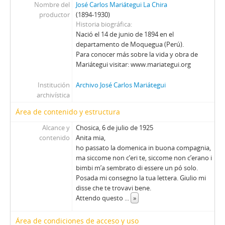
Nombre del
José Carlos Mariátegui La Chira
productor
(1894-1930)
Historia biográfica
Nació el 14 de junio de 1894 en el
departamento de Moquegua (Perú).
Para conocer más sobre la vida y obra de
Mariátegui visitar: www.mariategui.org
Institución
Archivo José Carlos Mariátegui
archivística
Área de contenido y estructura
Alcance y
Chosica, 6 de julio de 1925
contenido
Anita mia,
ho passato la domenica in buona compagnia,
ma siccome non c’eri te, siccome non c’erano i
bimbi m’a sembrato di essere un pó solo.
Posada mi consegno la tua lettera. Giulio mi
disse che te trovavi bene.
Attendo questo
...
»
Área de condiciones de acceso y uso