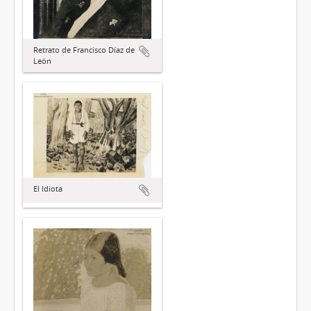
Retrato de Francisco Díaz de
León
El Idiota