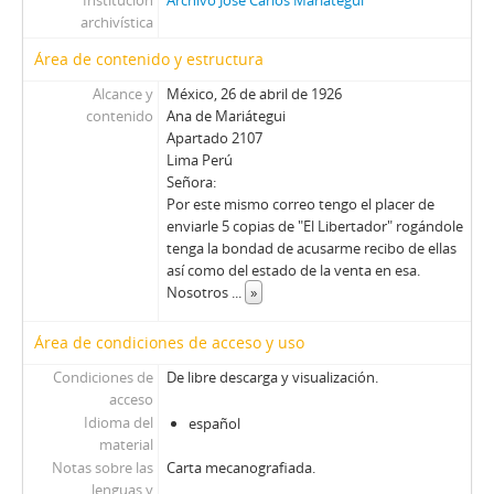
Institución
Archivo José Carlos Mariátegui
archivística
Área de contenido y estructura
Alcance y
México, 26 de abril de 1926
contenido
Ana de Mariátegui
Apartado 2107
Lima Perú
Señora:
Por este mismo correo tengo el placer de
enviarle 5 copias de "El Libertador" rogándole
tenga la bondad de acusarme recibo de ellas
así como del estado de la venta en esa.
Nosotros
...
»
Área de condiciones de acceso y uso
Condiciones de
De libre descarga y visualización.
acceso
Idioma del
español
material
Notas sobre las
Carta mecanografiada.
lenguas y